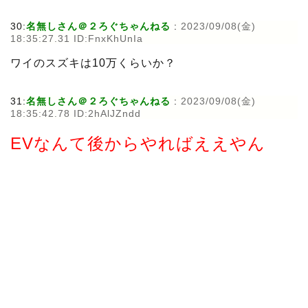
30:
名無しさん＠２ろぐちゃんねる
:
2023/09/08(金)
18:35:27.31 ID:FnxKhUnIa
ワイのスズキは10万くらいか？
31:
名無しさん＠２ろぐちゃんねる
:
2023/09/08(金)
18:35:42.78 ID:2hAlJZndd
EVなんて後からやればええやん