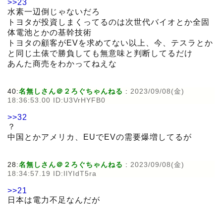
>>23
水素一辺倒じゃないだろ
トヨタが投資しまくってるのは次世代バイオとか全固
体電池とかの基幹技術
トヨタの顧客がEVを求めてない以上、今、テスラとか
と同じ土俵で勝負しても無意味と判断してるだけ
あんた商売をわかってねえな
40:
名無しさん＠２ろぐちゃんねる
:
2023/09/08(金)
18:36:53.00 ID:U3VrHYFB0
>>32
？
中国とかアメリカ、EUでEVの需要爆増してるが
28:
名無しさん＠２ろぐちゃんねる
:
2023/09/08(金)
18:34:57.19 ID:IlYIdT5ra
>>21
日本は電力不足なんだが