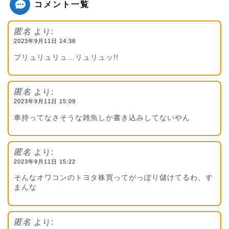
コメント一覧
匿名
より:
2023年9月11日 14:38
ブリュリュリュ…リュリュッ!!
匿名
より:
2023年9月11日 15:09
車持ってなさそうな雑魚しか書き込みしてないやん
匿名
より:
2023年9月11日 15:22
そんなオワコンのトヨタ株買ってがっぽり儲けてるわ、す
まんな
匿名
より: