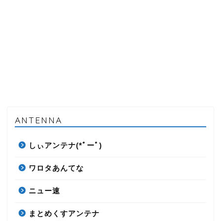
ANTENNA
しぃアンテナ(*ﾟーﾟ)
ワロタあんてな
ニュー速
まとめくすアンテナ