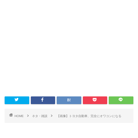
HOME
ネタ・雑談
【画像】トヨタ自動車、完全にオワコンになる