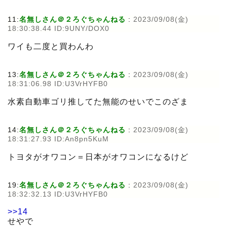
11:
名無しさん＠２ろぐちゃんねる
:
2023/09/08(金)
18:30:38.44 ID:9UNY/DOX0
ワイも二度と買わんわ
13:
名無しさん＠２ろぐちゃんねる
:
2023/09/08(金)
18:31:06.98 ID:U3VrHYFB0
水素自動車ゴリ推してた無能のせいでこのざま
14:
名無しさん＠２ろぐちゃんねる
:
2023/09/08(金)
18:31:27.93 ID:An8pn5KuM
トヨタがオワコン＝日本がオワコンになるけど
19:
名無しさん＠２ろぐちゃんねる
:
2023/09/08(金)
18:32:32.13 ID:U3VrHYFB0
>>14
せやで