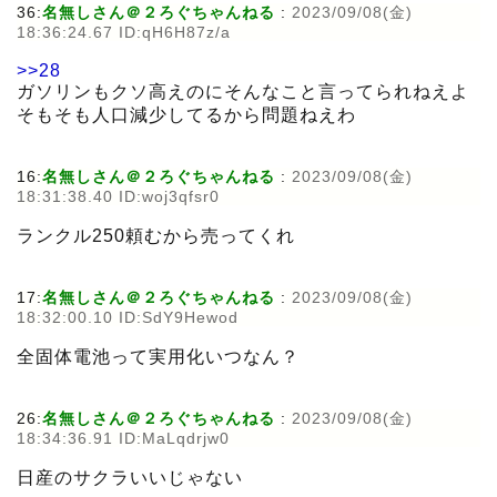
36:
名無しさん＠２ろぐちゃんねる
:
2023/09/08(金)
18:36:24.67 ID:qH6H87z/a
>>28
ガソリンもクソ高えのにそんなこと言ってられねえよ
そもそも人口減少してるから問題ねえわ
16:
名無しさん＠２ろぐちゃんねる
:
2023/09/08(金)
18:31:38.40 ID:woj3qfsr0
ランクル250頼むから売ってくれ
17:
名無しさん＠２ろぐちゃんねる
:
2023/09/08(金)
18:32:00.10 ID:SdY9Hewod
全固体電池って実用化いつなん？
26:
名無しさん＠２ろぐちゃんねる
:
2023/09/08(金)
18:34:36.91 ID:MaLqdrjw0
日産のサクラいいじゃない