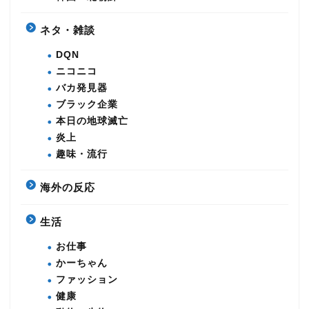
ネタ・雑談
DQN
ニコニコ
バカ発見器
ブラック企業
本日の地球滅亡
炎上
趣味・流行
海外の反応
生活
お仕事
かーちゃん
ファッション
健康