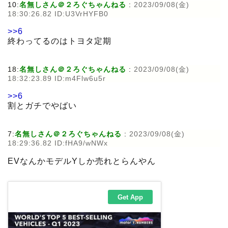
10:
名無しさん＠２ろぐちゃんねる
:
2023/09/08(金)
18:30:26.82 ID:U3VrHYFB0
>>6
終わってるのはトヨタ定期
18:
名無しさん＠２ろぐちゃんねる
:
2023/09/08(金)
18:32:23.89 ID:m4Flw6u5r
>>6
割とガチでやばい
7:
名無しさん＠２ろぐちゃんねる
:
2023/09/08(金)
18:29:36.82 ID:fHA9/wNWx
EVなんかモデルYしか売れとらんやん