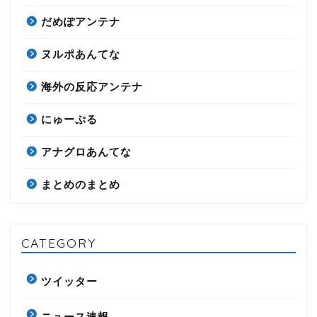
だめぽアンテナ
ヌルポあんてな
海外の反応アンテナ
にゅーぷる
アナグロあんてな
まとめのまとめ
CATEGORY
ツイッター
ニュース速報