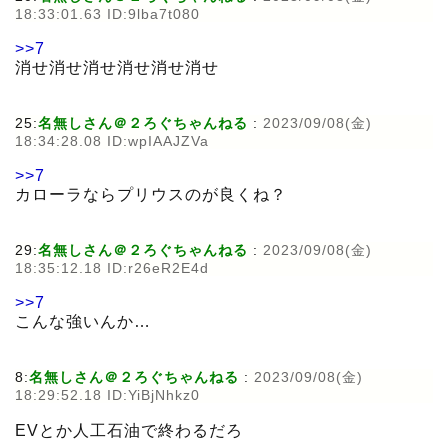
18:33:01.63 ID:9lba7t080
>>7
消せ消せ消せ消せ消せ消せ
25:
名無しさん＠２ろぐちゃんねる
:
2023/09/08(金)
18:34:28.08 ID:wpIAAJZVa
>>7
カローラならプリウスのが良くね？
29:
名無しさん＠２ろぐちゃんねる
:
2023/09/08(金)
18:35:12.18 ID:r26eR2E4d
>>7
こんな強いんか…
8:
名無しさん＠２ろぐちゃんねる
:
2023/09/08(金)
18:29:52.18 ID:YiBjNhkz0
EVとか人工石油で終わるだろ