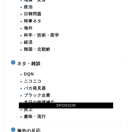
政治
日韓問題
時事ネタ
海外
科学・技術・医学
経済
韓国・北朝鮮
ネタ・雑談
DQN
ニコニコ
バカ発見器
ブラック企業
本日の地球滅亡
SPONSOR
炎上
趣味・流行
海外の反応