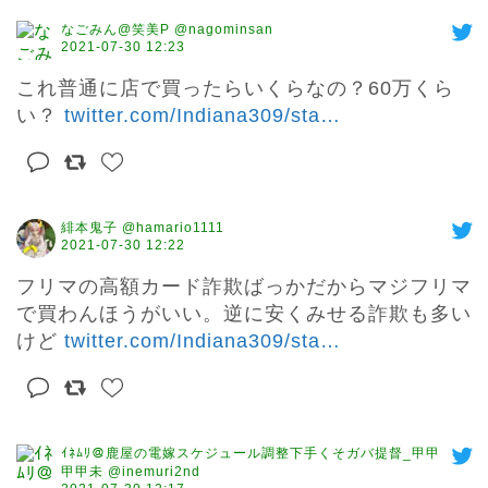
なごみん@笑美P @nagominsan
2021-07-30 12:23
これ普通に店で買ったらいくらなの？60万くら
い？ 
twitter.com/Indiana309/sta
…
緋本鬼子 @hamario1111
2021-07-30 12:22
フリマの高額カード詐欺ばっかだからマジフリマ
で買わんほうがいい。逆に安くみせる詐欺も多い
けど 
twitter.com/Indiana309/sta
…
ｲﾈﾑﾘ＠鹿屋の電嫁スケジュール調整下手くそガバ提督_甲甲
甲甲未 @inemuri2nd