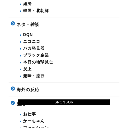
経済
韓国・北朝鮮
ネタ・雑談
DQN
ニコニコ
バカ発見器
ブラック企業
本日の地球滅亡
炎上
趣味・流行
海外の反応
SPONSOR
生活
お仕事
かーちゃん
ファッション