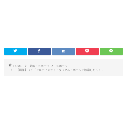
HOME
芸能・スポーツ
スポーツ
【画像】ワイ「アルティメット・タックル・ボール？検索したろ！」