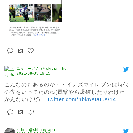
ユッキーさん @jokiupmnhy
2021-08-05 19:15
こんなのもあるのか・・イナズマイレブンは時代
の先をいってたのね(電撃やら爆破したりわけわ
かんないけど)。 
twitter.com/hbkr/status/14
…
shima @shimagraph