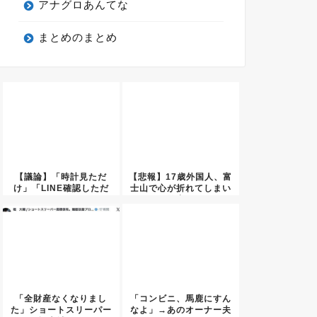
アナグロあんてな
まとめのまとめ
【議論】「時計見ただ
【悲報】17歳外国人、富
け」「LINE確認しただ
士山で心が折れてしまい
け」←...
警察...
「全財産なくなりまし
「コンビニ、馬鹿にすん
た」ショートスリーパー
なよ」→あのオーナー夫