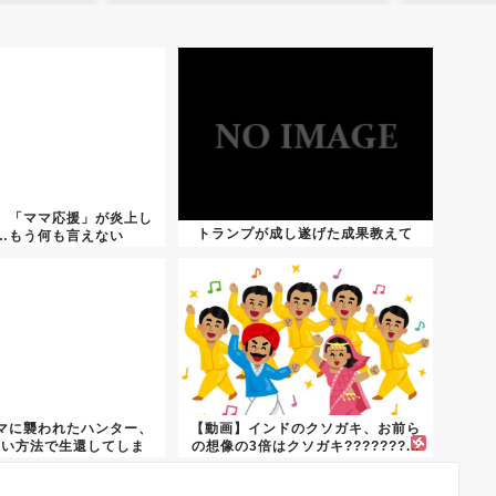
】「ママ応援」が炎上し
トランプが成し遂げた成果教えて
…もう何も言えない
マに襲われたハンター、
【動画】インドのクソガキ、お前ら
ない方法で生還してしま
の想像の3倍はクソガキ???????...
う…