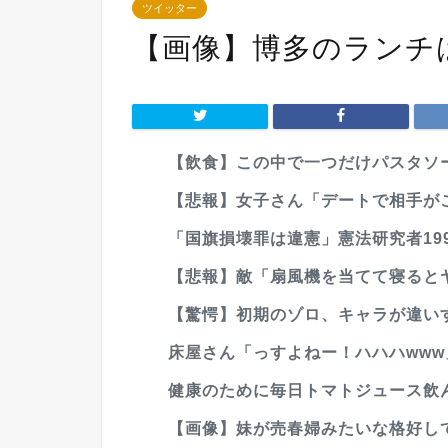
ツイッター
【画像】博多のランチ
【飲食】この中で一つだけパスタソ
【悲報】女子さん「デートで相手が
「国旗損壊罪は違憲」憲法研究者199
【悲報】敵「扇風機を当てて寝るとヤ
【驚愕】初期のゾロ、キャラが違い
床屋さん「っすよねー！ハハハww
健康のために毎日トマトジュース飲ん
【画像】妹が売春婦みたいな格好し