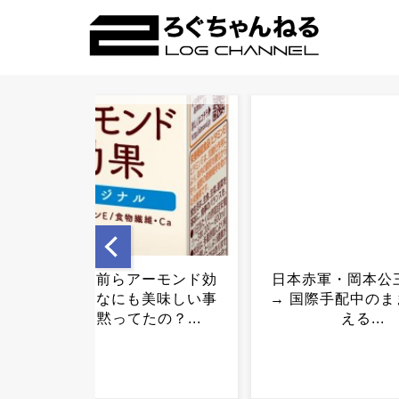
日本赤軍・岡本公三、ﾀﾋ亡
【JR西日本】6
→ 国際手配中のまま生涯終
が休憩1時間で乗
える...
駅通過 運転士「
ていた」 JR山陽