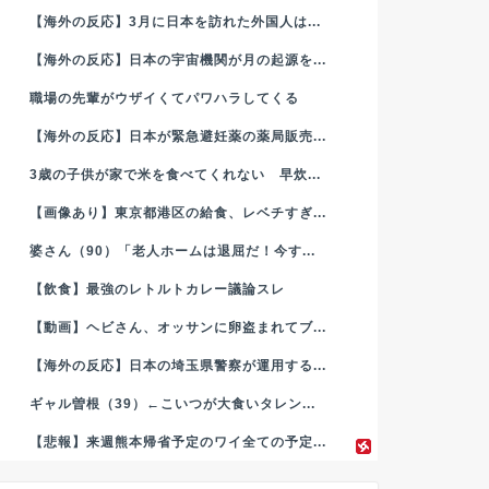
【海外の反応】3月に日本を訪れた外国人は...
【海外の反応】日本の宇宙機関が月の起源を...
職場の先輩がウザイくてパワハラしてくる
【海外の反応】日本が緊急避妊薬の薬局販売...
3歳の子供が家で米を食べてくれない 早炊...
【画像あり】東京都港区の給食、レベチすぎ...
婆さん（90）「老人ホームは退屈だ！今す...
【飲食】最強のレトルトカレー議論スレ
【動画】ヘビさん、オッサンに卵盗まれてブ...
【海外の反応】日本の埼玉県警察が運用する...
ギャル曽根（39）←こいつが大食いタレン...
【悲報】来週熊本帰省予定のワイ全ての予定...