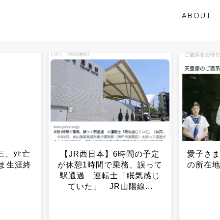
ABOUT
時間の予定
愛子さま推しのXアカウント
35歳
務、誤って
の所在地がAfricaな件。工作
員やっ
眠気感じ
員か？...
ザい
線...