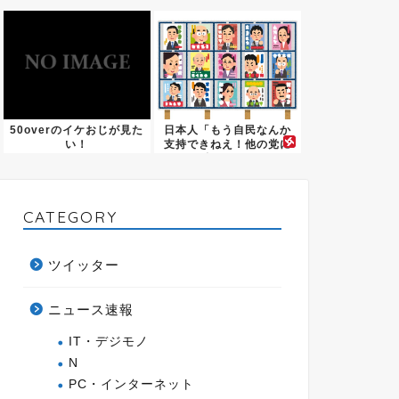
堀大輔さ...
婦、不...
50overのイケおじが見た
日本人「もう自民なんか
い！
支持できねえ！他の党に
投票す...
CATEGORY
ツイッター
ニュース速報
IT・デジモノ
N
PC・インターネット