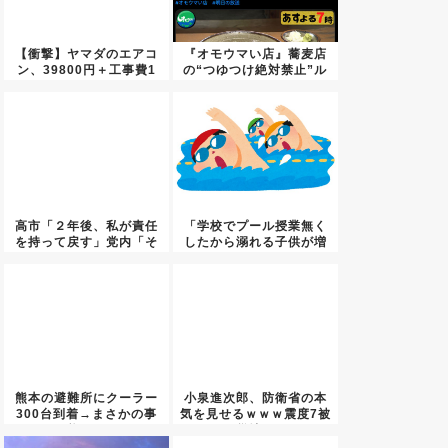
【衝撃】ヤマダのエアコ
『オモウマい店』蕎麦店
ン、39800円＋工事費1
の“つゆつけ絶対禁止”ル
万...
ール...
高市「２年後、私が責任
「学校でプール授業無く
を持って戻す」党内「そ
したから溺れる子供が増
の頃ま...
えた！...
熊本の避難所にクーラー
小泉進次郎、防衛省の本
300台到着→まさかの事
気を見せるｗｗｗ震度7被
態に...
災地...