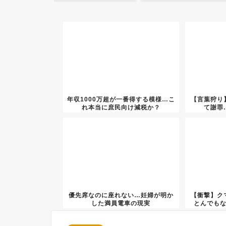
年収1000万超が一番得する模様…こ
【言葉狩り
れ本当に庶民向け減税か？
て謝罪
優先席なのに座れない…妊婦が明か
【衝撃】ク
した満員電車の現実
とんでも