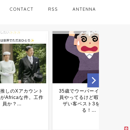
CONTACT
RSS
ANTENNA
でウーバーイーツ配達
野球人口160万人→78万
てるけど暇だからウ
人…NPBがまさかの決断へ
客ベスト3を発表す
ｗｗｗｗｗｗｗ...
る！...