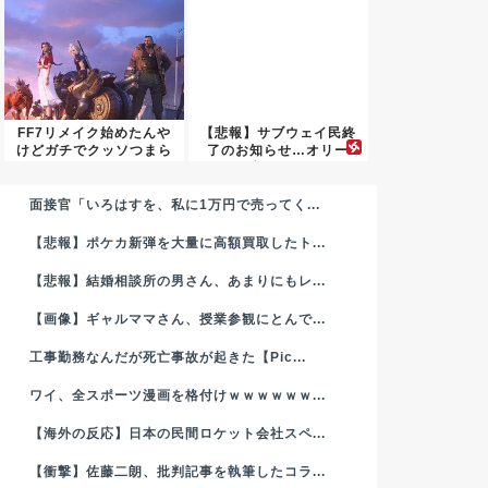
FF7リメイク始めたんや
【悲報】サブウェイ民終
けどガチでクッソつまら
了のお知らせ…オリー
ない...
ブ・ピク...
面接官「いろはすを、私に1万円で売ってく...
【悲報】ポケカ新弾を大量に高額買取したト...
【悲報】結婚相談所の男さん、あまりにもレ...
【画像】ギャルママさん、授業参観にとんで...
工事勤務なんだが死亡事故が起きた【Pic...
ワイ、全スポーツ漫画を格付けｗｗｗｗｗｗ...
【海外の反応】日本の民間ロケット会社スペ...
【衝撃】佐藤二朗、批判記事を執筆したコラ...