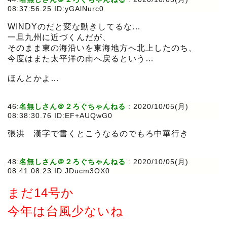
08:37:56.25 ID:yGAlNurc0
WINDYのだと変な動きしてるな…
一旦九州に近づくんだが、
そのまま東の海沿いを東海地方へ北上したのち、
今度はまた太平洋の南へ戻るという…
ほんとかよ…
46:
名無しさん＠２ろぐちゃんねる
:
2020/10/05(月)
08:38:30.76 ID:EF+AUQwG0
張洪 漢字で書くとこうなるのでもろ中華行き
48:
名無しさん＠２ろぐちゃんねる
:
2020/10/05(月)
08:41:08.23 ID:JDucm3OX0
まだ14号か
今年は台風少ないね