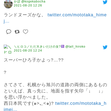
かぼ @kogekabocha
2021-08-20 12:26
ランドヌーズかな。 
twitter.com/mototaka_hime
j
…
＼ヒロコ／ただ大きいだけの女?‍
@tall_hiroko
2021-08-20 12:24
スーパーひろ子かよっ?…??

?

さてさて、札幌から旭川の道路の両側にあるもの
といえば、真っ先に、地面を指す矢印「↓     ↓」  
を思い浮かべました。

西日本民です(๑>؂<๑)? 
twitter.com/mototaka_h
imej
…