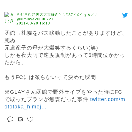
きむきむ@夫大大大好き＼＼\\٩(‘ㆁ௰ㆁ)و //／／
@kimlove20090721
2021-08-20 16:10
函館→札幌をバス移動したことがありますけど、
死ぬ

元道産子の母が大爆笑するくらい(笑)

しかも夜大雨で速度規制があって6時間位かかっ
たから。

もうFCには頼らないって決めた瞬間

※GLAYさん函館で野外ライブをやった時にFC
で取ったプランが無謀だった事件 
twitter.com/m
ototaka_himej
…