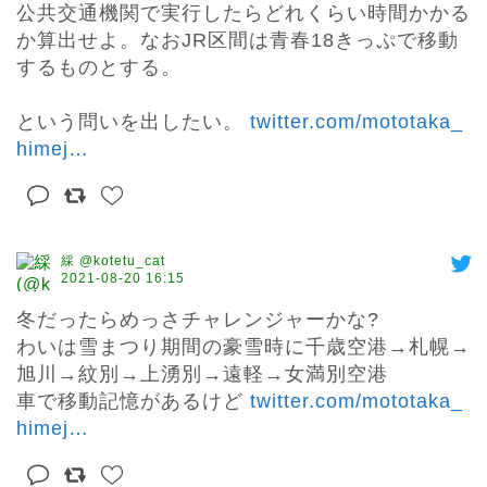
公共交通機関で実行したらどれくらい時間かかる
か算出せよ。なおJR区間は青春18きっぷで移動
するものとする。

という問いを出したい。 
twitter.com/mototaka_
himej
…
綵 @kotetu_cat
2021-08-20 16:15
冬だったらめっさチャレンジャーかな?

わいは雪まつり期間の豪雪時に千歳空港→札幌→
旭川→紋別→上湧別→遠軽→女満別空港

車で移動記憶があるけど 
twitter.com/mototaka_
himej
…