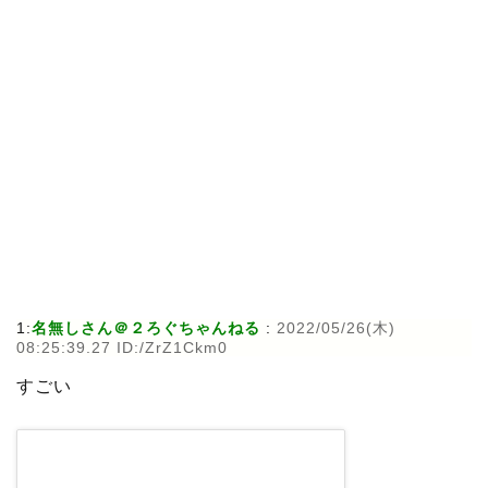
1:
名無しさん＠２ろぐちゃんねる
:
2022/05/26(木)
08:25:39.27 ID:/ZrZ1Ckm0
すごい