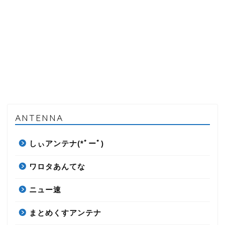
ANTENNA
しぃアンテナ(*ﾟーﾟ)
ワロタあんてな
ニュー速
まとめくすアンテナ