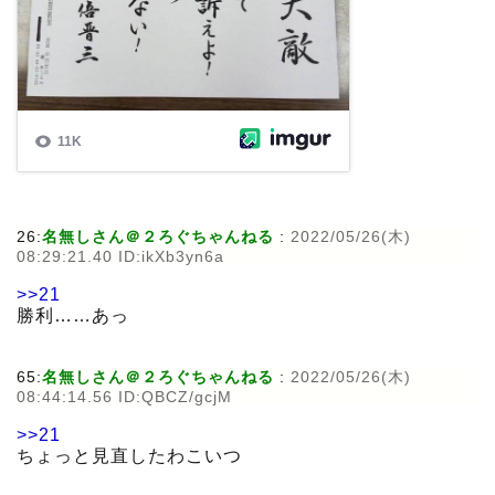
26:
名無しさん＠２ろぐちゃんねる
:
2022/05/26(木)
08:29:21.40 ID:ikXb3yn6a
>>21
勝利……あっ
65:
名無しさん＠２ろぐちゃんねる
:
2022/05/26(木)
08:44:14.56 ID:QBCZ/gcjM
>>21
ちょっと見直したわこいつ