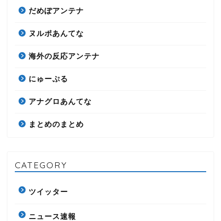
だめぽアンテナ
ヌルポあんてな
海外の反応アンテナ
にゅーぷる
アナグロあんてな
まとめのまとめ
CATEGORY
ツイッター
ニュース速報