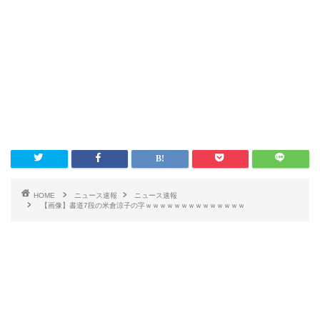
HOME
ニュース速報
ニュース速報
【画像】書道7段の米倉涼子の字ｗｗｗｗｗｗｗｗｗｗｗｗｗｗ