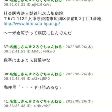
34:
名無しさん＠２ろぐちゃんねる
:
2022/05/26(木)
08:31:06.31 ID:njH16KsVd
社会医療法人製鉄記念広畑病院
〒671-1122 兵庫県姫路市広畑区夢前町3丁目1番地
http://www.hirohata-hp.or.jp/
へー米倉涼子って病院に住んでんだ
37:
名無しさん＠２ろぐちゃんねる
:
2022/05/26(木)
08:32:41.53 ID:MMqJFNkw0
数字はまぁまぁ普通やな
38:
名無しさん＠２ろぐちゃんねる
:
2022/05/26(木)
08:32:48.49 ID:c/2+Lj5F0
郵便局「・・・ギリ読めるな」
41:
名無しさん＠２ろぐちゃんねる
:
2022/05/26(木)
08:36:36.48 ID:+uNlrvAh0