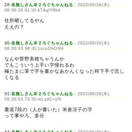
28:
名無しさん＠２ろぐちゃんねる
:
2022/05/26(木)
08:30:26.01 ID:kTAqIY8kd
住所晒してるやん
ええの？
30:
名無しさん＠２ろぐちゃんねる
:
2022/05/26(木)
08:30:33.98 ID:1vcuOhOXH
なんや菅野美穂ちゃうんか
でもこういう上手い字憧れるわ
極たまに筆で字を書かなあかんくなった時下手で悲し
くなる
31:
名無しさん＠２ろぐちゃんねる
:
2022/05/26(木)
08:30:53.73 ID:mLzdC+yf0
書道7段の（人が書いた）米倉涼子の字
って事やろ、多分