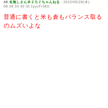
48:
名無しさん＠２ろぐちゃんねる
:
2022/05/26(木)
08:38:33.40 ID:1yycFr3K0
普通に書くと米も倉もバランス取る
のムズいよな