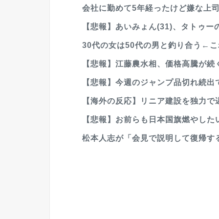
会社に勤めて5年経ったけど嫌な上
【悲報】あいみょん(31)、タトゥー
30代の女は50代の男と釣り合う←こ
【悲報】江藤農水相、価格高騰が続く
【悲報】今週のジャンプ品切れ続出で
【海外の反応】リニア建設を独力で遅
【悲報】お前らも日本国旗燃やした
松本人志が「会見で説明して復帰する