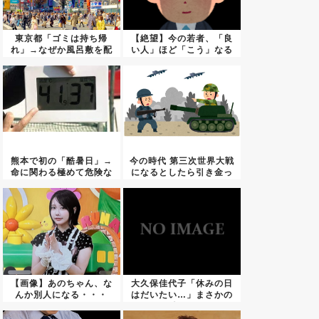
東京都「ゴミは持ち帰
【絶望】今の若者、「良
れ」→なぜか風呂敷を配
い人」ほど「こう」なる
り始める...
らしい...
熊本で初の「酷暑日」→
今の時代 第三次世界大戦
命に関わる極めて危険な
になるとしたら引き金っ
暑さ
て何...
【画像】あのちゃん、な
大久保佳代子「休みの日
んか別人になる・・・
はだいたい…」まさかの
習慣を...