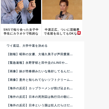
SNSで知り合った女子中
中居正広、ついに芸能界
学生にカラオケで性的な
で名前を出してもOKな空
暴行...
気に...
ワイ底辺、大学中退を決める
【朗報】昭和の女優、大場久美子が芦田愛菜...
【緊急速報】永野芽郁と田中圭のLINEや...
【画像】妹が売春婦みたいな格好してるんだ...
【画像】意外と知られてないソフトクリーム...
【海外の反応】カップラーメンが投げ込まれ...
【海外の反応】日本の死刑囚は執行日の朝に...
【海外の反応】日本という国は狂人だらけだ...