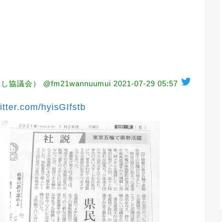
会） @fm21wannuumui
2021-07-29 05:57
itter.com/hyisGIfstb