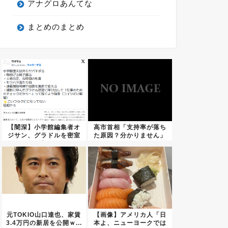
アナグロあんてな
まとめのまとめ
【闇深】小学館編集者オ
高市首相「支持率が落ち
ジサン、グラドルを密室
た原因？分かりません」
に呼び...
←これ...
元TOKIO山口達也、家賃
【画像】アメリカ人「日
3.4万円の新居を公開ｗ...
本よ、ニューヨークでは