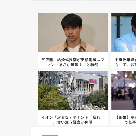
三笘薫、結婚式投稿が突然消滅…フ
中道改革連
ァン「まさか離婚？」と騒然
も「で、お
イオン「戻るな」テナント「戻れ」
【衝撃】空
…食い違う証言が判明
で仕