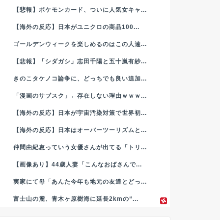
【悲報】ポケモンカード、ついに人気女キャ...
【海外の反応】日本がユニクロの商品100...
ゴールデンウィークを楽しめるのはこの人達...
【悲報】「シダガシ」志田千陽と五十嵐有紗...
きのこタケノコ論争に、どっちでも良い追加...
「漫画のサブスク」←存在しない理由ｗｗｗ...
【海外の反応】日本が宇宙汚染対策で世界初...
【海外の反応】日本はオーバーツーリズムと...
仲間由紀恵っていう女優さんが出てる「トリ...
【画像あり】44歳人妻「こんなおばさんで...
実家にて母「あんた今年も地元の友達とどっ...
富士山の麓、青木ヶ原樹海に延長2kmの“...