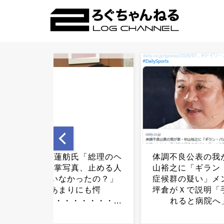
体調不良公表の我が家・杉
広島、ついに本
山裕之に「ギラン・バレー
「副首都に立候
症候群の疑い」メンバーの
す」...
坪倉がＸで説明「手足が痺
れると病院へ」...