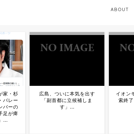
ABOUT
気を出す
イオンモール熊本、館内捜
ロシア
補しま
索終了…新たな発見はな
ーチンが
し...