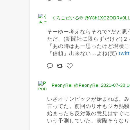
くろこだいる℗ @Y8h1XC2OBRy0LL
そーゆー考えならそれで?だと思
ただ、(新聞社に限らずだけど)
『あの時はあー思ったけど現状こ
『信頼』出来ない…よね(笑) 
twi
PeonyRei @PeonyRei
2021-07-30 1
いざオリンピックが始まれば、み
言ってた。前回のリオもジカ熱騒
始まったら反対派の意見はすぐに
いう予測していた。実際そうなり