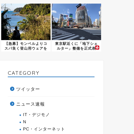
この寿...
【急募】モンベルよりコ
東京駅近くに「地下シェ
スパ良く登山用ウェアを
ルター」整備を正式表
買える...
明…小池...
CATEGORY
ツイッター
ニュース速報
IT・デジモノ
N
PC・インターネット