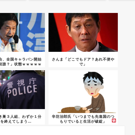
合、全国キャラバン開始
さんま「どこでもドア？あれ不便や
前誰？」状態ｗｗｗｗｗ
で」
き巣３人組、わずか１分
辛坊治郎氏「いつまでも先進国のつ
事を終えてしまう…
もりでいると生活が破綻」