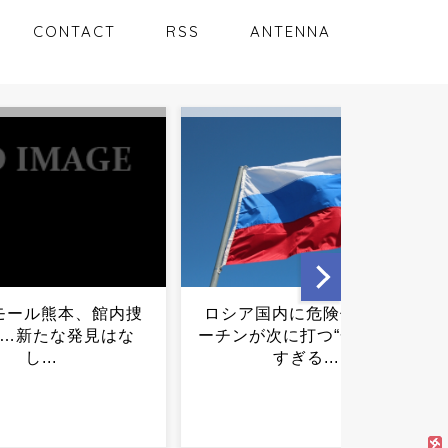
CONTACT
RSS
ANTENNA
国内に危険信号…プ
【東京】「治療費が欲しか
次に打つ“一手”が怖
った」自転車とぶつかりそ
すぎる...
うになり暴行か 36歳男逮
捕 男性の頭を踏みつけ撮
影も 品川区...