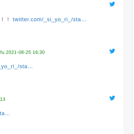
！！ 
twitter.com/_si_yo_ri_/sta
…
fu
2021-08-25 16:30
_yo_ri_/sta
…
:13
ta
…