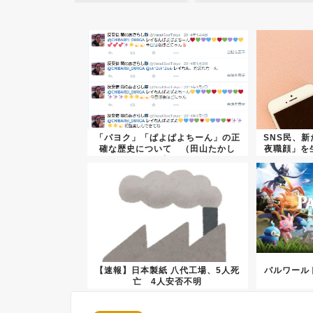
「パヨク」「ぱよぱよちーん」の正
SNS民、
確な歴史について （田山たかし
夜職顔」を
氏）
【速報】日本製紙 八代工場、5人死
パルワール
亡 4人安否不明