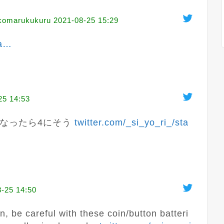
arukukuru
2021-08-25 15:29
a
…
25 14:53
なったら4にそう 
twitter.com/_si_yo_ri_/sta
-25 14:50
n, be careful with these coin/button batteri