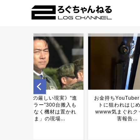
お金持ちYouTuber、闇バイ
【速報】日本製紙
トに狙われはじめ終わる
場、5人死亡 4
wwww気まぐれクックが被
明...
害報告...