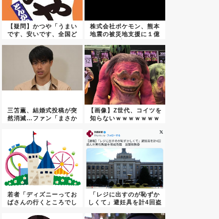
【疑問】かつや「うまい
株式会社ポケモン、熊本
です、安いです、全国ど
地震の被災地支援に１億
こにで...
円寄付...
三笘薫、結婚式投稿が突
【画像】Z世代、コイツを
然消滅…ファン「まさか
知らないｗｗｗｗｗｗｗ
離婚？...
ｗｗ...
若者「ディズニーってお
「レジに出すのが恥ずか
ばさんの行くところでし
しくて」避妊具を計4回盗
ょ」←...
んだ...