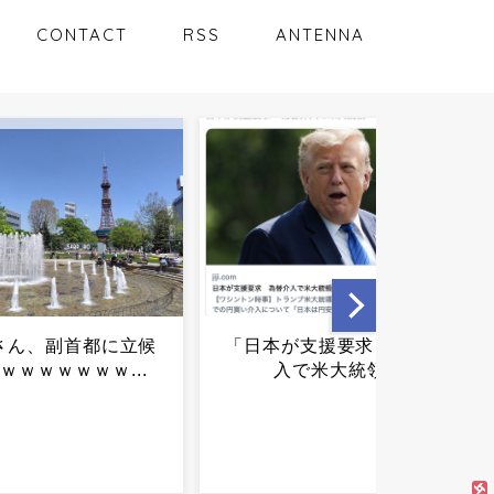
CONTACT
RSS
ANTENNA
が支援要求」為替介
【夏の悲劇】父親、溺れた
で米大統領...
息子を救おうとしてﾀﾋ亡 →
専門家も警鐘「救助は二次
被害が多い」...