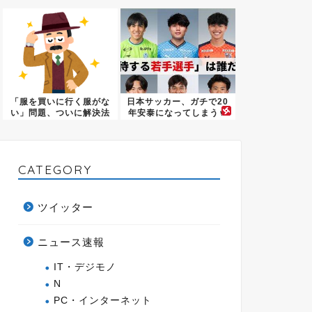
→視察...
ヒール姿...
「服を買いに行く服がな
日本サッカー、ガチで20
い」問題、ついに解決法
年安泰になってしまうｗ
が見つ...
ｗｗ...
CATEGORY
ツイッター
ニュース速報
IT・デジモノ
N
PC・インターネット