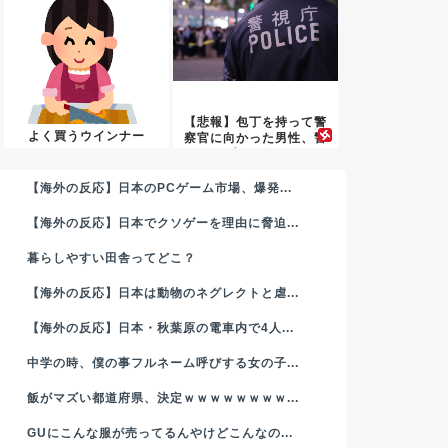
【悲報】包丁を持って警
よく買うウインナー
察官に向かった男性、警
官の発...
【海外の反応】日本のPCゲーム市場、爆発...
【海外の反応】日本でクソゲーを理由に脅迫...
暮らしやすい田舎ってどこ？
【海外の反応】日本は動物のネグレクトと虐...
【海外の反応】日本・秋葉原の電車内で4人...
中学の時、僕の事フルネーム呼びする女の子...
飯がマズい都道府県、決定ｗｗｗｗｗｗｗｗ...
GUにこんな服が売ってるんやけどこんなの...