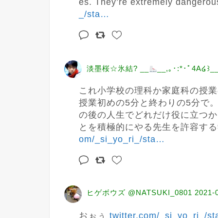
es. They’re extremely dangerou
_/sta
…
淡墨桜☆氷結? __
__,｡･:*･ﾟ4A໒꒱_
これ小学校の理科か家庭科の授業
授業初めの5分と終わりの5分で
の後の人生でどれだけ役に立つか
とを積極的にやる先生を許容する
om/_si_yo_ri_/sta
…
ヒゲボウズ @NATSUKI_0801
2021-
おぉぅ 
twitter.com/_si_yo_ri_/st