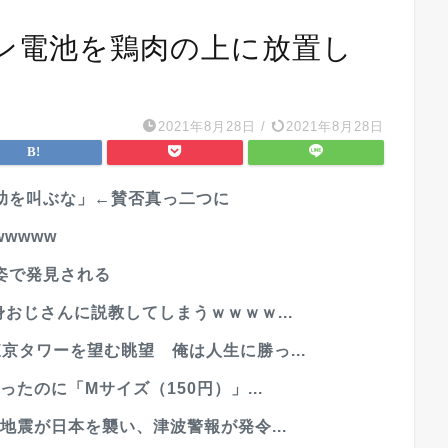
ン電池を鶏肉の上に放置し
2021年8月28日
/
2021年8月28日
助を叫ぶな」←賛否真っ二つに
wwww
姿で発見される
おじさんに説教してしまうｗｗｗｗ...
京タワーを望む眺望 俺は人生に勝っ...
たのに「Mサイズ（150円）」...
地震が日本を襲い、津波警報が発令...