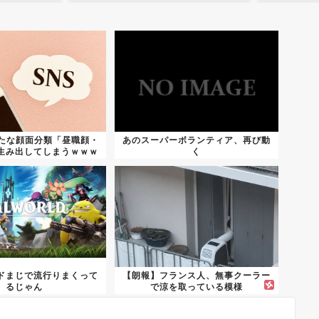
新たな顔面分類「昼職顔・
あのスーパーボランティア、再び動
生み出してしまうｗｗｗ
く
ｗ...
ドまじで流行りまくって
【朗報】フランス人、無事クーラー
るじゃん
で涼を取っている模様