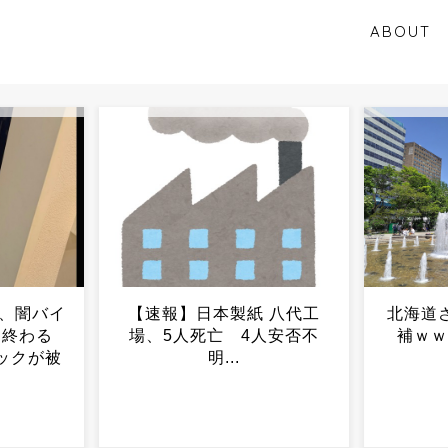
ABOUT
 八代工
北海道さん、副首都に立候
「日本
人安否不
補ｗｗｗｗｗｗｗｗｗ...
入