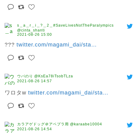
s＿a＿r＿i＿?＿2＿#SaveLivesNotTheParalympics
@cinta_shanti
2021-08-26 15:00
??? 
twitter.com/magami_dai/sta
…
ウバのり @KsEa78iTsobTLza
2021-08-26 14:57
ワロタw 
twitter.com/magami_dai/sta
…
カラアゲドッグ＠アベプラ用 @karaabe10004
2021-08-26 14:54