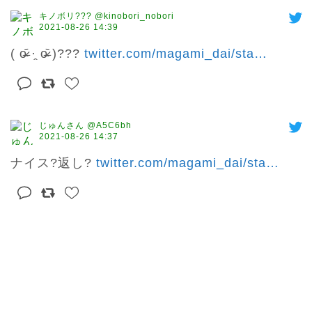
キノボリ??? @kinobori_nobori
2021-08-26 14:39
( o̴̶̷᷄ ·̭ o̴̶̷᷅ )??? 
twitter.com/magami_dai/sta
…
じゅんさん @A5C6bh
2021-08-26 14:37
ナイス?返し? 
twitter.com/magami_dai/sta
…