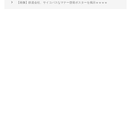
【画像】鉄道会社、サイコパスなマナー啓発ポスターを掲示ｗｗｗｗ