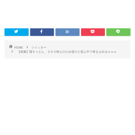
HOME
ツイッター
【画像】陽キャさん、ＳＮＳ映えのため道のど真ん中で車を止めるｗｗｗ