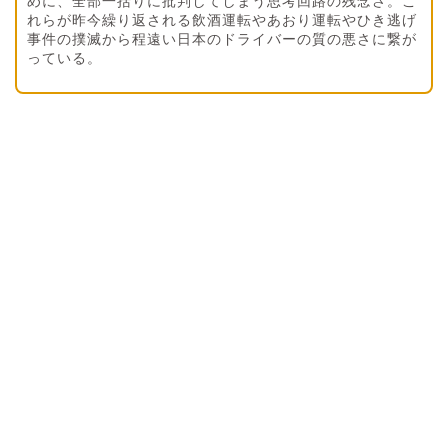
めに、全部一括りに批判してしまう思考回路の残念さ。こ
れらが昨今繰り返される飲酒運転やあおり運転やひき逃げ
事件の撲滅から程遠い日本のドライバーの質の悪さに繋が
っている。