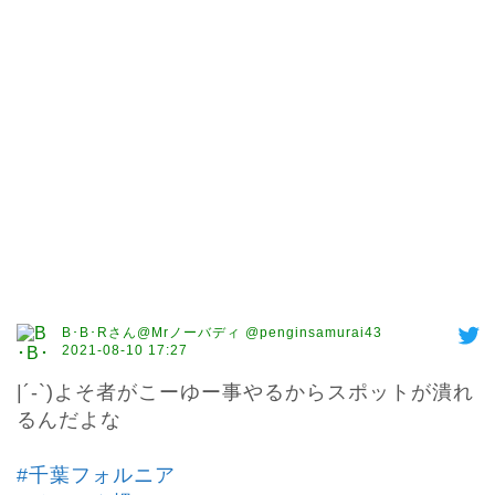
B･B･Rさん@Mrノーバディ @penginsamurai43
2021-08-10 17:27
|´-`)よそ者がこーゆー事やるからスポットが潰れ
るんだよな

#千葉フォルニア