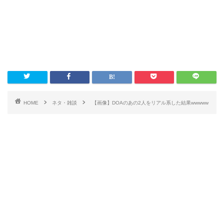
HOME
ネタ・雑談
【画像】DOAのあの2人をリアル系した結果wwwww