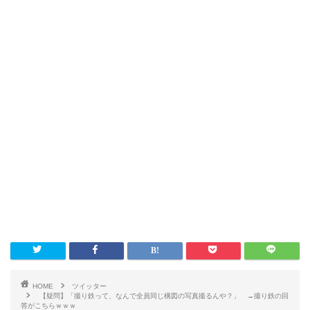
HOME
ツイッター
【疑問】「撮り鉄って、なんで全員同じ構図の写真撮るんや？」 →撮り鉄の回
答がこちらｗｗｗ