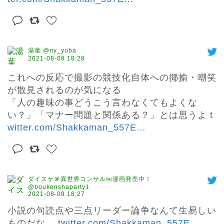
湯葉 @ny_yuba
2021-08-08 18:28
これへの反応で撮影の競技化自体への揶揄・嘲笑
が散見されるのが気になる

「人の趣味の事どうこう言わなくてもよくな
い？」「マナー問題と関係ある？」とは思うよ 
t
witter.com/Shakkaman_557E
…
ダイスケ＠異世界コンサル㈱漫画発売中！
@boukenshaparty1
2021-08-08 18:27
小説の句読点や三点リーダー論争なんて生易しい
ものだな… 
twitter.com/Shakkaman_557E
…