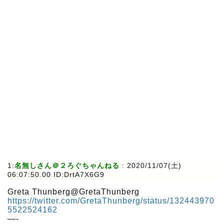
1:
名無しさん＠２ろぐちゃんねる
:
2020/11/07(土)
06:07:50.00 ID:DrtA7X6G9
Greta Thunberg@GretaThunberg
https://twitter.com/GretaThunberg/status/132443970
5522524162
—-