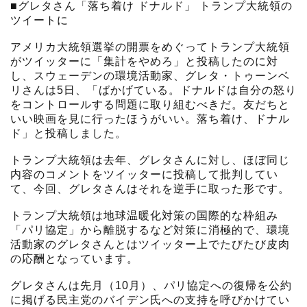
■グレタさん「落ち着け ドナルド」 トランプ大統領の
ツイートに
アメリカ大統領選挙の開票をめぐってトランプ大統領
がツイッターに「集計をやめろ」と投稿したのに対
し、スウェーデンの環境活動家、グレタ・トゥーンベ
リさんは5日、「ばかげている。ドナルドは自分の怒り
をコントロールする問題に取り組むべきだ。友だちと
いい映画を見に行ったほうがいい。落ち着け、ドナル
ド」と投稿しました。
トランプ大統領は去年、グレタさんに対し、ほぼ同じ
内容のコメントをツイッターに投稿して批判してい
て、今回、グレタさんはそれを逆手に取った形です。
トランプ大統領は地球温暖化対策の国際的な枠組み
「パリ協定」から離脱するなど対策に消極的で、環境
活動家のグレタさんとはツイッター上でたびたび皮肉
の応酬となっています。
グレタさんは先月（10月）、パリ協定への復帰を公約
に掲げる民主党のバイデン氏への支持を呼びかけてい