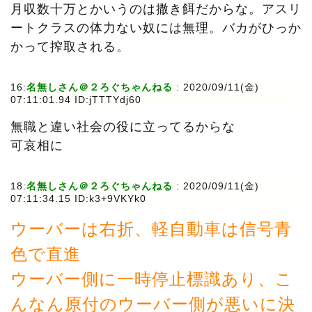
月収数十万とかいうのは撒き餌だからな。アスリ
ートクラスの体力ない奴には無理。バカがひっか
かって搾取される。
16:
名無しさん＠２ろぐちゃんねる
:
2020/09/11(金)
07:11:01.94 ID:jTTTYdj60
無職と違い社会の役に立ってるからな
可哀相に
18:
名無しさん＠２ろぐちゃんねる
:
2020/09/11(金)
07:11:34.15 ID:k3+9VKYk0
ウーバーは右折、軽自動車は信号青
色で直進
ウーバー側に一時停止標識あり、こ
んなん原付のウーバー側が悪いに決