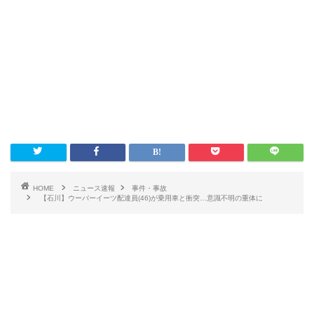
HOME
ニュース速報
事件・事故
【石川】ウーバーイーツ配達員(46)が乗用車と衝突…意識不明の重体に