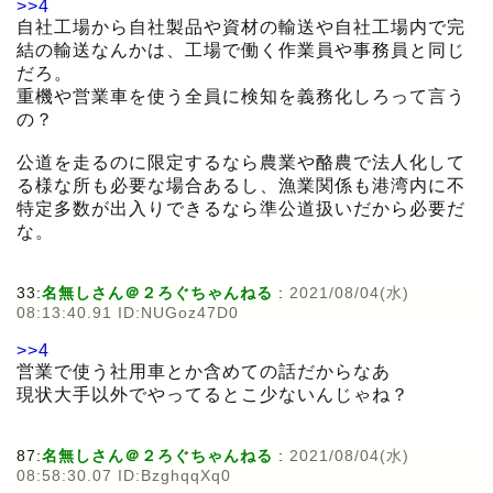
>>4
自社工場から自社製品や資材の輸送や自社工場内で完
結の輸送なんかは、工場で働く作業員や事務員と同じ
だろ。
重機や営業車を使う全員に検知を義務化しろって言う
の？
公道を走るのに限定するなら農業や酪農で法人化して
る様な所も必要な場合あるし、漁業関係も港湾内に不
特定多数が出入りできるなら準公道扱いだから必要だ
な。
33:
名無しさん＠２ろぐちゃんねる
:
2021/08/04(水)
08:13:40.91 ID:NUGoz47D0
>>4
営業で使う社用車とか含めての話だからなあ
現状大手以外でやってるとこ少ないんじゃね？
87:
名無しさん＠２ろぐちゃんねる
:
2021/08/04(水)
08:58:30.07 ID:BzghqqXq0