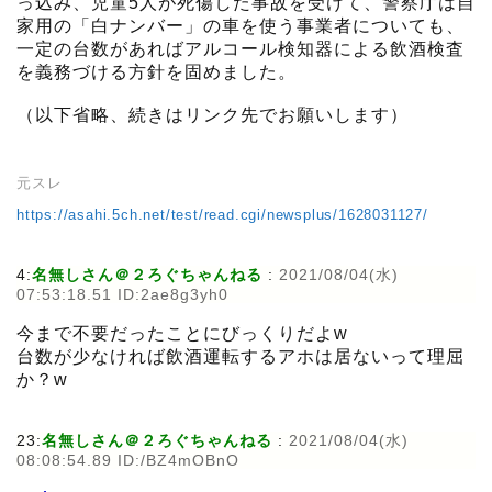
っ込み、児童5人が死傷した事故を受けて、警察庁は自
家用の「白ナンバー」の車を使う事業者についても、
一定の台数があればアルコール検知器による飲酒検査
を義務づける方針を固めました。
（以下省略、続きはリンク先でお願いします）
元スレ
https://asahi.5ch.net/test/read.cgi/newsplus/1628031127/
4:
名無しさん＠２ろぐちゃんねる
:
2021/08/04(水)
07:53:18.51 ID:2ae8g3yh0
今まで不要だったことにびっくりだよw
台数が少なければ飲酒運転するアホは居ないって理屈
か？w
23:
名無しさん＠２ろぐちゃんねる
:
2021/08/04(水)
08:08:54.89 ID:/BZ4mOBnO