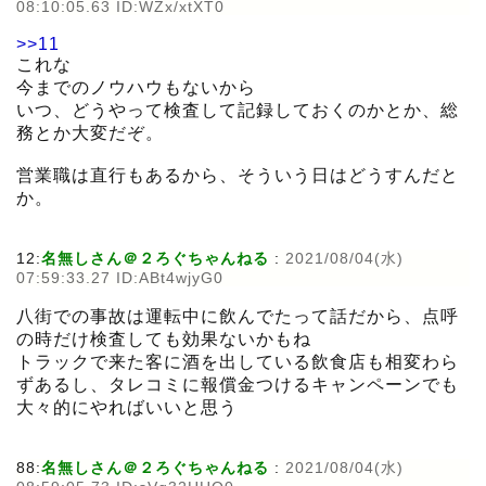
08:10:05.63 ID:WZx/xtXT0
>>11
これな
今までのノウハウもないから
いつ、どうやって検査して記録しておくのかとか、総
務とか大変だぞ。
営業職は直行もあるから、そういう日はどうすんだと
か。
12:
名無しさん＠２ろぐちゃんねる
:
2021/08/04(水)
07:59:33.27 ID:ABt4wjyG0
八街での事故は運転中に飲んでたって話だから、点呼
の時だけ検査しても効果ないかもね
トラックで来た客に酒を出している飲食店も相変わら
ずあるし、タレコミに報償金つけるキャンペーンでも
大々的にやればいいと思う
88:
名無しさん＠２ろぐちゃんねる
:
2021/08/04(水)