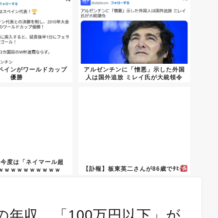
ペインがワールドカップ
アルゼンチンに「憎悪」示した外国
優勝
人は国外追放 ミレイ氏が大統領令
、今度は「ネイマール超
【訃報】板東英二さんが86歳でﾀﾋ去
ｗｗｗｗｗｗｗｗｗｗ
年収、「100万円以下」が