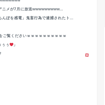
wwwwww
メが7月に放送wwwwwwwww...
んぽを感電」鬼畜行為で逮捕されたト...
人をご覧くださいｗｗｗｗｗｗｗｗｗｗ
うぅぅ
」
？