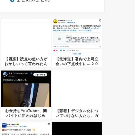
【困惑】読点の使い方が
【北海道】署内で上司立
おかしいって言われたん
会いの下点検中に…２０
やがど...
代警察...
お金持ちYouTuber、闇
【悲報】デジタル化につ
バイトに狙われはじめ
いていけない人たち、ガ
終...
チで社...