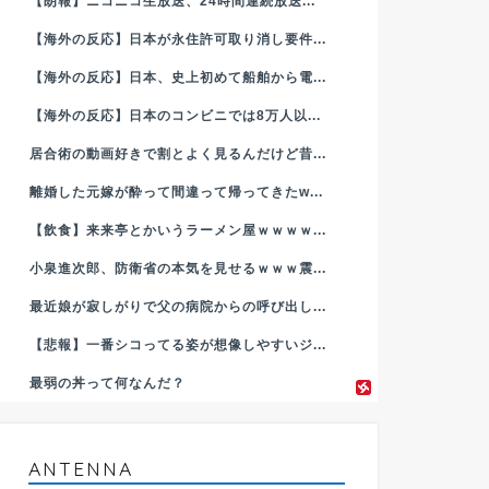
【朗報】ニコニコ生放送、24時間連続放送...
【海外の反応】日本が永住許可取り消し要件...
【海外の反応】日本、史上初めて船舶から電...
【海外の反応】日本のコンビニでは8万人以...
居合術の動画好きで割とよく見るんだけど昔...
離婚した元嫁が酔って間違って帰ってきたw...
【飲食】来来亭とかいうラーメン屋ｗｗｗｗ...
小泉進次郎、防衛省の本気を見せるｗｗｗ震...
最近娘が寂しがりで父の病院からの呼び出し...
【悲報】一番シコってる姿が想像しやすいジ...
最弱の丼って何なんだ？
ANTENNA