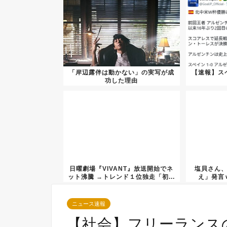
「岸辺露伴は動かない」の実写が成
【速報】ス
功した理由
日曜劇場『VIVANT』放送開始でネ
塩貝さん
ット沸騰 →トレンド１位独走「初...
え」発言
ニュース速報
【社会】フリーランスの