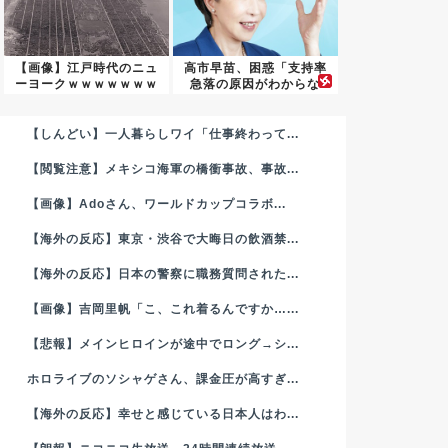
【画像】江戸時代のニュ
高市早苗、困惑「支持率
ーヨークｗｗｗｗｗｗｗ
急落の原因がわからな
ｗｗｗ...
い......
【しんどい】一人暮らしワイ「仕事終わって...
【閲覧注意】メキシコ海軍の橋衝事故、事故...
【画像】Adoさん、ワールドカップコラボ...
【海外の反応】東京・渋谷で大晦日の飲酒禁...
【海外の反応】日本の警察に職務質問された...
【画像】吉岡里帆「こ、これ着るんですか…...
【悲報】メインヒロインが途中でロング→シ...
ホロライブのソシャゲさん、課金圧が高すぎ...
【海外の反応】幸せと感じている日本人はわ...