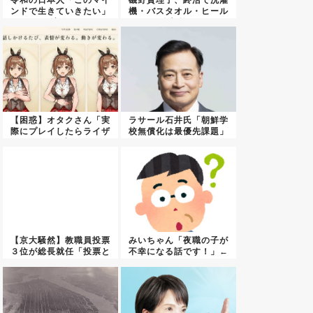
令和の日本人「このマイ
磯野貴理子、終活で洗濯
ンドで生きていきたい」
機・バスタオル・ヒール
←実際...
全部捨...
【困惑】オタクさん「実
ラサール石井氏「朝鮮学
際にプレイしたらライザ
校無償化は最優先課題」
は友達...
【京大騒然】教職員投票
みいちゃん「夜職の子が
３位が総長就任「投票と
不幸になる話です！」←
は何だ...
アニメ...