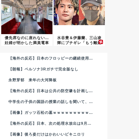
優先席なのに座れない…
水谷豊＆伊藤蘭、三山凌
妊婦が明かした満員電車
輝にブチギレ「もう離婚
の現実
しかな...
【海外の反応】日本のフロッピーの継続使用...
【朗報】ペルソナ3Rガチで完全版なし
永野芽郁 来年の大河降板
【海外の反応】日本は公共の防空壕を計画し...
中学生の子供の国語の授業の話しを聞いて、...
【画像】ガッツ石松の墓ｗｗｗｗｗｗｗｗｗ...
【海外の反応】日本、次の処理水放出は9月...
【画像】後ろ姿だけはかわいいビキニロリ