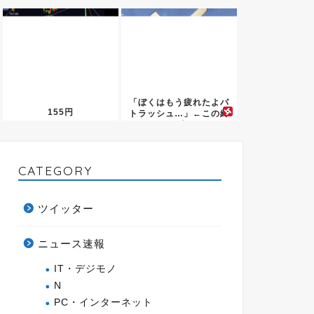
け...
す」...
「ぼくはもう疲れたよパ
155円
トラッシュ…」←この終
わり方...
CATEGORY
ツイッター
ニュース速報
IT・デジモノ
N
PC・インターネット