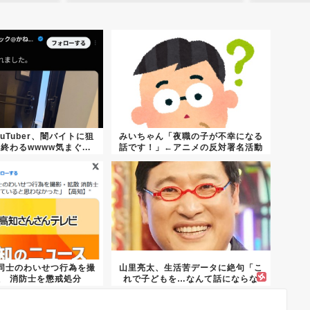
uTuber、闇バイトに狙
みいちゃん「夜職の子が不幸になる
終わるwwww気まぐ...
話です！」←アニメの反対署名活動
同士のわいせつ行為を撮
山里亮太、生活苦データに絶句「こ
散 消防士を懲戒処分
れで子どもを…なんて話にならな
い」