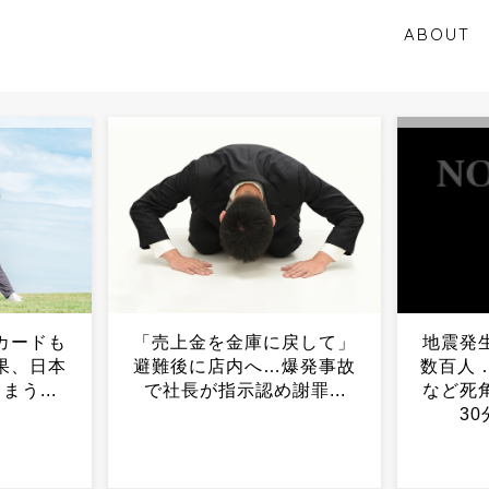
ABOUT
戻して」
地震発生時、館内には四千
日本の
爆発事故
数百人 …従業員らがトイレ
困難へ
罪...
など死角を確認しながら約
30分で全て避難...