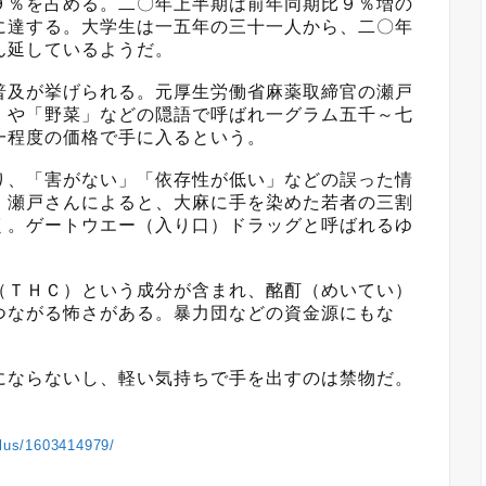
９％を占める。二〇年上半期は前年同期比９％増の
に達する。大学生は一五年の三十一人から、二〇年
ん延しているようだ。
及が挙げられる。元厚生労働省麻薬取締官の瀬戸
」や「野菜」などの隠語で呼ばれ一グラム五千～七
一程度の価格で手に入るという。
、「害がない」「依存性が低い」などの誤った情
。瀬戸さんによると、大麻に手を染めた若者の三割
く。ゲートウエー（入り口）ドラッグと呼ばれるゆ
ＴＨＣ）という成分が含まれ、酩酊（めいてい）
つながる怖さがある。暴力団などの資金源にもな
ならないし、軽い気持ちで手を出すのは禁物だ。
plus/1603414979/