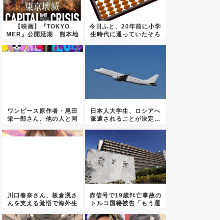
【映画】『TOKYO
今日ふと、20年前に小学
MER』公開延期 熊本地
生時代に通っていたそろ
震を...
ばん...
ワンピース原作者・尾田
日本人大学生、ロシアへ
栄一郎さん、他の人と同
派遣されることが決定…
じ「漫...
川口春奈さん、板倉滉さ
赤信号で19歳ﾀﾋ亡事故の
んを支える覚悟で海外生
トルコ国籍被告「もう運
活へ準...
転...