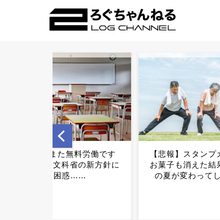
【悲報】スタンプカードも
「売上金を金庫に
お菓子も消えた結果、日本
避難後に店内へ…
の夏が変わってしまう...
で社長が指示認め謝