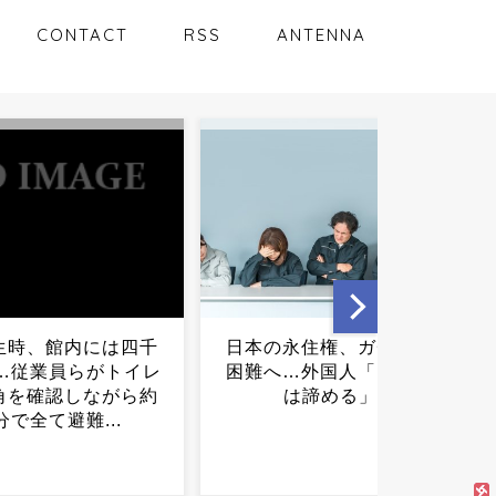
CONTACT
RSS
ANTENNA
永住権、ガチで取得
ヤニねこさん、BPOに「覚
…外国人「もう日本
醒剤の使用」を疑われるｗ
は諦める」...
ｗｗｗｗｗｗｗｗｗ...