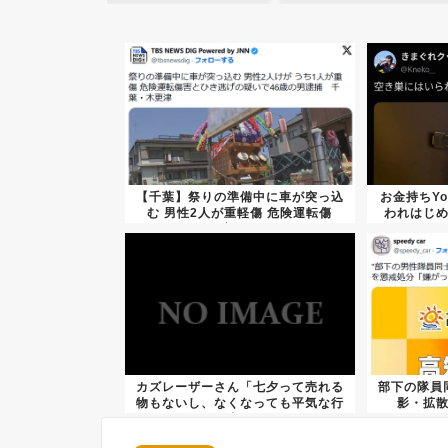
【千葉】祭りの準備中に車が突っ込
お金持ちYo
む 男性2人が重軽傷 危険運転傷
われはじめ
害、...
カズレーザーさん「七夕って売れる
部下の隊員
物もないし、なくなっても平気な行
影・拡
事」