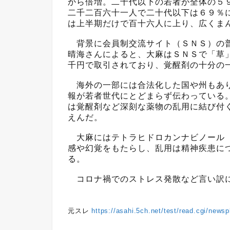
から倍増。二十代以下の若者が全体の５
二千二百六十一人で二十代以下は６９％
は上半期だけで百十六人に上り、広くま
背景に会員制交流サイト（ＳＮＳ）の普
晴海さんによると、大麻はＳＮＳで「草
千円で取引されており、覚醒剤の十分の
海外の一部には合法化した国や州もあり
報が若者世代にとどまらず伝わっている
は覚醒剤など深刻な薬物の乱用に結び付
えんだ。
大麻にはテトラヒドロカンナビノール（
感や幻覚をもたらし、乱用は精神疾患に
る。
コロナ禍でのストレス発散など言い訳に
元スレ
https://asahi.5ch.net/test/read.cgi/news