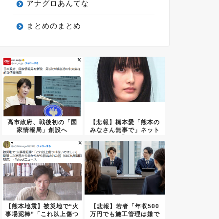
アナグロあんてな
まとめのまとめ
高市政府、戦後初の「国
【悲報】橋本愛「熊本の
家情報局」創設へ
みなさん無事で」ネット
民「い...
【熊本地震】被災地で“火
【悲報】若者「年収500
事場泥棒”「これ以上傷つ
万円でも施工管理は嫌で