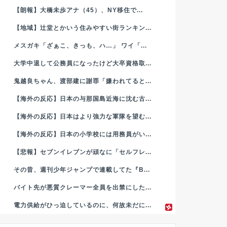
【朗報】大橋未歩アナ（45）、NY移住で...
【地域】辻堂とかいう住みやすい街ランキン...
メスガキ「ざぁこ、きっも、ハ…」 ワイ「...
大学中退して公務員になったけど大卒資格取...
鬼越良ちゃん、渡部建に謝罪「嫌われてると...
【海外の反応】日本の与那国島近海に沈む古...
【海外の反応】日本はより強力な軍隊を望む...
【海外の反応】日本の小学校には用務員がい...
【悲報】セブンイレブンが頑なに「セルフレ...
その昔、週刊少年ジャンプで連載してた『B...
バイト先が悪質クレーマー全員を出禁にした...
電力供給がひっ迫しているのに、何故未だに...