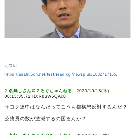
元スレ
https://asahi.5ch.net/test/read.cgi/newsplus/1602717155/
2:
名無しさん＠２ろぐちゃんねる
:
2020/10/15(木)
08:13:35.72 ID:RbuW5QAc0
サヨク連中はなんだってこうも都構想反対するんだ？
公務員の数が激減するの困るんか？