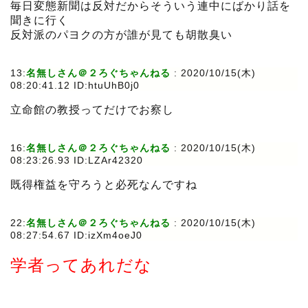
毎日変態新聞は反対だからそういう連中にばかり話を
聞きに行く
反対派のパヨクの方が誰が見ても胡散臭い
13:
名無しさん＠２ろぐちゃんねる
:
2020/10/15(木)
08:20:41.12 ID:htuUhB0j0
立命館の教授ってだけでお察し
16:
名無しさん＠２ろぐちゃんねる
:
2020/10/15(木)
08:23:26.93 ID:LZAr42320
既得権益を守ろうと必死なんですね
22:
名無しさん＠２ろぐちゃんねる
:
2020/10/15(木)
08:27:54.67 ID:izXm4oeJ0
学者ってあれだな