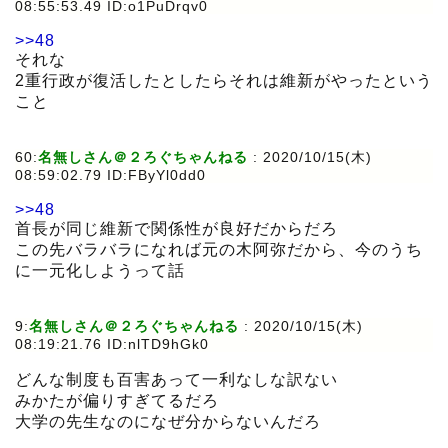
08:55:53.49 ID:o1PuDrqv0
>>48
それな
2重行政が復活したとしたらそれは維新がやったという
こと
60:
名無しさん＠２ろぐちゃんねる
:
2020/10/15(木)
08:59:02.79 ID:FByYl0dd0
>>48
首長が同じ維新で関係性が良好だからだろ
この先バラバラになれば元の木阿弥だから、今のうち
に一元化しようって話
9:
名無しさん＠２ろぐちゃんねる
:
2020/10/15(木)
08:19:21.76 ID:nlTD9hGk0
どんな制度も百害あって一利なしな訳ない
みかたが偏りすぎてるだろ
大学の先生なのになぜ分からないんだろ