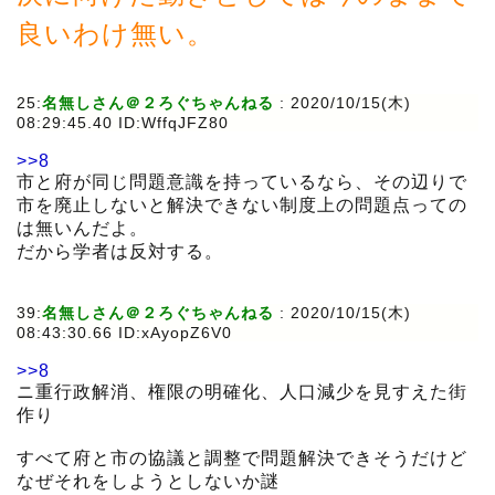
良いわけ無い。
25:
名無しさん＠２ろぐちゃんねる
:
2020/10/15(木)
08:29:45.40 ID:WffqJFZ80
>>8
市と府が同じ問題意識を持っているなら、その辺りで
市を廃止しないと解決できない制度上の問題点っての
は無いんだよ。
だから学者は反対する。
39:
名無しさん＠２ろぐちゃんねる
:
2020/10/15(木)
08:43:30.66 ID:xAyopZ6V0
>>8
ニ重行政解消、権限の明確化、人口減少を見すえた街
作り
すべて府と市の協議と調整で問題解決できそうだけど
なぜそれをしようとしないか謎