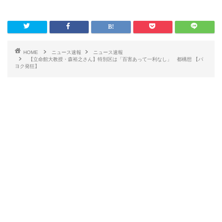
HOME
ニュース速報
ニュース速報
【立命館大教授・森裕之さん】特別区は「百害あって一利なし」 都構想 【パ
ヨク発狂】