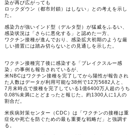
染が再び広がっても
ロックダウン（都市封鎖）はしない」との考えを示し
た。
感染力が強いインド型（デルタ型）が猛威をふるい、
感染状況は「さらに悪化する」と認めた一方、
ワクチン接種が進んでおり、感染拡大初期のような厳
しい措置には踏み切らないとの見通しを示した。
ワクチン接種完了後に感染する「ブレイクスルー感
染」の事例も報告されているが、
米NBCはワクチン接種を完了してから陽性が報告され
た人数はデータが利用可能な38州で12万5682人と、
7月末時点で接種を完了している1億6400万人超のうち
0.08%未満にとどまったと報じた。約1300人に1人の
割合だ。
米疾病対策センター（CDC）は「ワクチンの接種は重
症化や死亡を防ぐための最も重要な戦略だ」と強調す
る。