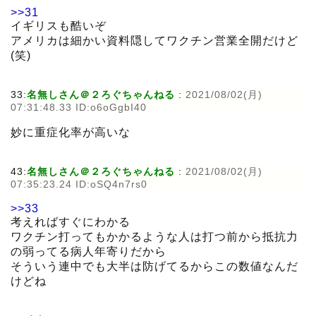
>>31
イギリスも酷いぞ
アメリカは細かい資料隠してワクチン営業全開だけど
(笑)
33:
名無しさん＠２ろぐちゃんねる
:
2021/08/02(月)
07:31:48.33 ID:o6oGgbI40
妙に重症化率が高いな
43:
名無しさん＠２ろぐちゃんねる
:
2021/08/02(月)
07:35:23.24 ID:oSQ4n7rs0
>>33
考えればすぐにわかる
ワクチン打ってもかかるような人は打つ前から抵抗力
の弱ってる病人年寄りだから
そういう連中でも大半は防げてるからこの数値なんだ
けどね