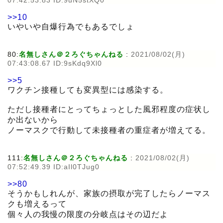
07:42:53.83 ID:9uN5stXQ0
>>10
いやいや自爆行為でもあるでしょ
80:
名無しさん＠２ろぐちゃんねる
:
2021/08/02(月)
07:43:08.67 ID:9sKdq9Xl0
>>5
ワクチン接種しても変異型には感染する。
ただし接種者にとってちょっとした風邪程度の症状し
か出ないから
ノーマスクで行動して未接種者の重症者が増えてる。
111:
名無しさん＠２ろぐちゃんねる
:
2021/08/02(月)
07:52:49.39 ID:aIl0TJug0
>>80
そうかもしれんが、家族の摂取が完了したらノーマス
クも増えるって
個々人の我慢の限度の分岐点はその辺だよ