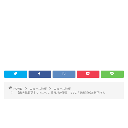
HOME
ニュース速報
ニュース速報
【米大統領選】ジョンソン英首相が祝意 BBC「英米関係は格下げも」