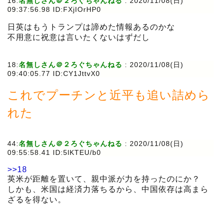
16:
名無しさん＠２ろぐちゃんねる
:
2020/11/08(日)
09:37:56.98 ID:FXjIOrHP0
日英はもうトランプは諦めた情報あるのかな
不用意に祝意は言いたくないはずだし
18:
名無しさん＠２ろぐちゃんねる
:
2020/11/08(日)
09:40:05.77 ID:CY1JttvX0
これでプーチンと近平も追い詰めら
れた
44:
名無しさん＠２ろぐちゃんねる
:
2020/11/08(日)
09:55:58.41 ID:5lKTEU/b0
>>18
英米が距離を置いて、親中派が力を持ったのにか？
しかも、米国は経済力落ちるから、中国依存は高まら
ざるを得ない。