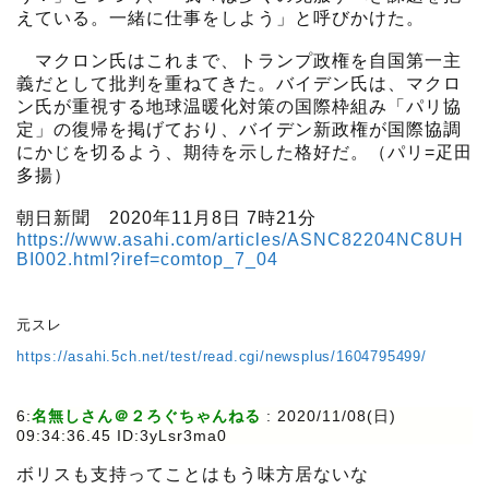
えている。一緒に仕事をしよう」と呼びかけた。
マクロン氏はこれまで、トランプ政権を自国第一主
義だとして批判を重ねてきた。バイデン氏は、マクロ
ン氏が重視する地球温暖化対策の国際枠組み「パリ協
定」の復帰を掲げており、バイデン新政権が国際協調
にかじを切るよう、期待を示した格好だ。（パリ=疋田
多揚）
朝日新聞 2020年11月8日 7時21分
https://www.asahi.com/articles/ASNC82204NC8UH
BI002.html?iref=comtop_7_04
元スレ
https://asahi.5ch.net/test/read.cgi/newsplus/1604795499/
6:
名無しさん＠２ろぐちゃんねる
:
2020/11/08(日)
09:34:36.45 ID:3yLsr3ma0
ボリスも支持ってことはもう味方居ないな