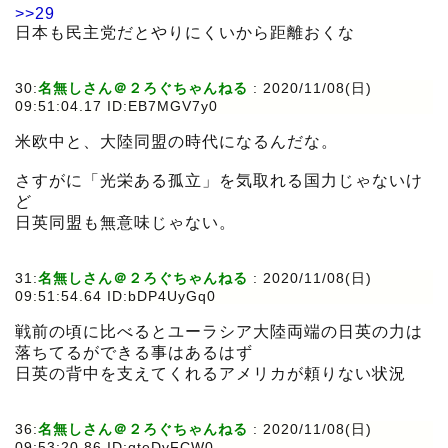
>>29
日本も民主党だとやりにくいから距離おくな
30:
名無しさん＠２ろぐちゃんねる
:
2020/11/08(日)
09:51:04.17 ID:EB7MGV7y0
米欧中と、大陸同盟の時代になるんだな。
さすがに「光栄ある孤立」を気取れる国力じゃないけ
ど
日英同盟も無意味じゃない。
31:
名無しさん＠２ろぐちゃんねる
:
2020/11/08(日)
09:51:54.64 ID:bDP4UyGq0
戦前の頃に比べるとユーラシア大陸両端の日英の力は
落ちてるができる事はあるはず
日英の背中を支えてくれるアメリカが頼りない状況
36:
名無しさん＠２ろぐちゃんねる
:
2020/11/08(日)
09:53:20.86 ID:qteDvFCW0