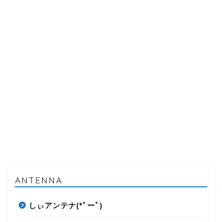
ANTENNA
しぃアンテナ(*ﾟーﾟ)