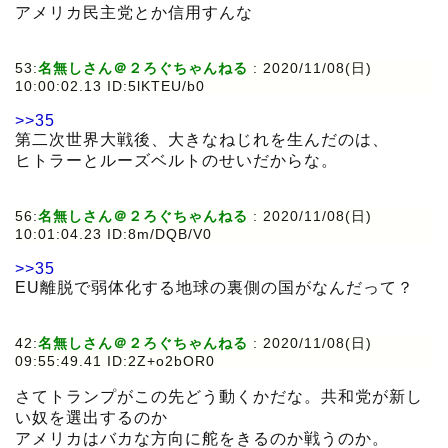
アメリカ民主党とか信用すんな
53:
名無しさん＠２ろぐちゃんねる
:
2020/11/08(日)
10:00:02.13 ID:5lKTEU/b0
>>35
第二次世界大戦後、大きなねじれを生んだのは、
ヒトラーとルーズベルトのせいだからな。
56:
名無しさん＠２ろぐちゃんねる
:
2020/11/08(日)
10:01:04.23 ID:8m/DQB/V0
>>35
EU離脱で弱体化する地球の裏側の国がなんだって？
42:
名無しさん＠２ろぐちゃんねる
:
2020/11/08(日)
09:55:49.41 ID:2Z+o2bOR0
さてトランプがこの先どう動くかだな。共和党が新し
い奴を選出するのか
アメリカはバカな方向に舵をきるのか戦うのか。