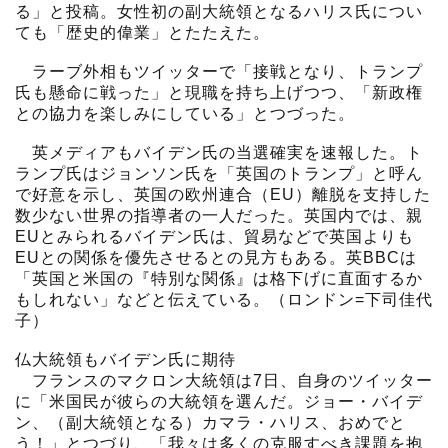
る」と投稿。女性初の副大統領となるハリス氏につい
ても「歴史的偉業」とたたえた。
ラーブ外相もツイッターで「接戦となり、トランプ
氏も懸命に戦った」と現職を持ち上げつつ、「新政権
との協力を楽しみにしている」とつづった。
英メディアもバイデン氏の当選確実を速報した。ト
ランプ氏はジョンソン氏を「英国のトランプ」と呼ん
で好意を示し、英国の欧州連合（EU）離脱を支持した
数少ない世界の指導者の一人だった。英国内では、親
EUとみられるバイデン氏は、貿易などで英国よりも
EUとの関係を優先させるとの見方もある。英BBCは
「英国と米国の『特別な関係』は格下げに直面するか
もしれない」などと伝えている。（ロンドン=下司佳代
子）
仏大統領もバイデン氏に期待
フランスのマクロン大統領は7日、自身のツイッター
に「米国民が彼らの大統領を選んだ。ジョー・バイデ
ン、（副大統領となる）カマラ・ハリス、おめでと
う！」とつづり、「我々は多くの克服すべき課題を抱