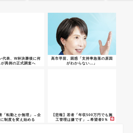
ン代表、W杯決勝後に何
高市早苗、困惑「支持率急落の原因
FAが異例の正式調査へ
がわからない...」
者「転勤とか無理」→企
【悲報】若者「年収500万円でも施
いに制度を変え始める
工管理は嫌です」→希望者0％