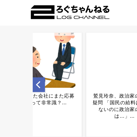
鷲見玲奈、政治家の給料に
【画像】人
疑問 「国民の給料は上がら
ンを見ると
ないのに政治家の給料
いた事が判
は…」...
ｗｗ