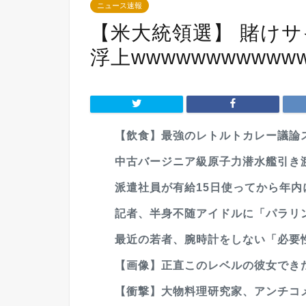
ニュース速報
【米大統領選】 賭け
浮上wwwwwwwwwww
【飲食】最強のレトルトカレー議論
中古バージニア級原子力潜水艦引き渡
派遣社員が有給15日使ってから年
記者、半身不随アイドルに「パラリン
最近の若者、腕時計をしない「必要性
【画像】正直このレベルの彼女でき
【衝撃】大物料理研究家、アンチコメ