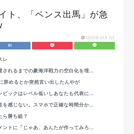
サイト、「ペンス出馬」が急
w
2020年10月3日
スレ
されるまでの豪海洋戦力の空白化を埋...
内に辞めるとか突然言い出したんやが
ピックはレベル低いしあなたも代表に...
を感じない。スマホで正確な時間分か...
たら勝ち組？
ントに「じゃあ、あんたが作ってみろ...