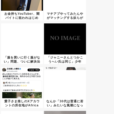
お金持ちYouTuber、闇
マチアプやってみたんや
バイトに狙われはじめ
がマッチングする奴らが
終...
酷い
「服を買いに行く服がな
「ジャニーさんとつかこ
い」問題、ついに解決法
うへい氏は同じ」少年
が見つ...
隊・錦織...
愛子さま推しのXアカウ
なんか「30代は普通に若
ントの所在地がAfrica
い」みたいな風潮になっ
な...
たけ...