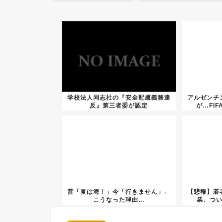
学校法人同志社の『安全配慮義務違
アルゼンチ
反』第三者委が認定
が…FI
昔「夏は海！」今「行きません」←
【悲報】若
こうなった理由…
業、つ