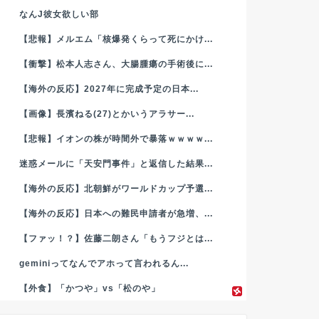
なんJ彼女欲しい部
【悲報】メルエム「核爆発くらって死にかけ...
【衝撃】松本人志さん、大腸腫瘍の手術後に...
【海外の反応】2027年に完成予定の日本...
【画像】長濱ねる(27)とかいうアラサー...
【悲報】イオンの株が時間外で暴落ｗｗｗｗ...
迷惑メールに「天安門事件」と返信した結果...
【海外の反応】北朝鮮がワールドカップ予選...
【海外の反応】日本への難民申請者が急増、...
【ファッ！？】佐藤二朗さん「もうフジとは...
geminiってなんでアホって言われるん...
【外食】「かつや」vs「松のや」