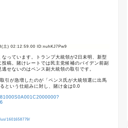
3(土) 02:12:59.00 ID:nuhKJ7Pw9
くなっています。トランプ大統領が2日未明、新型
に投稿。賭けレートでは民主党候補のバイデン前副
見逃せないのはペンス副大統領の取引です。
で取引が急増したのが「ペンス氏が大統領選に出馬
るという仕組みに対し、賭け金は0.0
64581000S0A001C2000000?
=6
plus/1601658779/