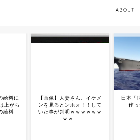
ABOUT
妻さん、イケメ
日本「世界最大の戦艦大和
薬
ンホォ！！して
作ったですwww」...
が
明ｗｗｗｗｗｗ
...