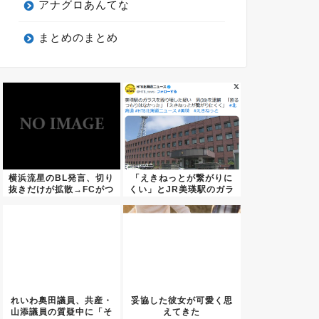
アナグロあんてな
まとめのまとめ
横浜流星のBL発言、切り
「えきねっとが繋がりに
抜きだけが拡散→FCがつ
くい」とJR美瑛駅のガラ
い...
スを...
れいわ奥田議員、共産・
妥協した彼女が可愛く思
山添議員の質疑中に「そ
えてきた