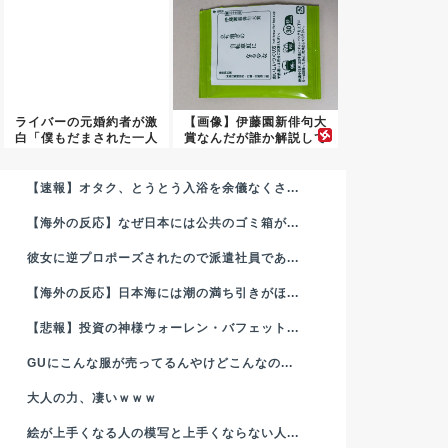
ライバーの元婚約者が激
【画像】伊藤園新俳句大
白「僕もだまされた一人
賞なんだが誰か解説して
かもし...
【速報】オタク、とうとう入浴を余儀なくさ...
【海外の反応】なぜ日本には公共のゴミ箱が...
彼女に逆プロポーズされたので派遣社員であ...
【海外の反応】日本海には潮の満ち引きがほ...
【悲報】投資の神様ウォーレン・バフェット...
GUにこんな服が売ってるんやけどこんなの...
大人の力、凄いｗｗｗ
絵が上手くなる人の模写と上手くならない人...