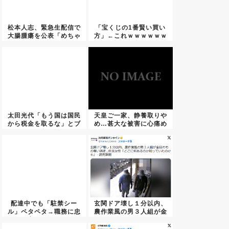
松本人志、緊急生配信で
「宝くじの1番賢い買い
大腸腫瘍を公表「めちゃ
方」←これｗｗｗｗｗｗ
めちゃ...
ｗｗｗ...
太田光代「もう国は国民
天皇ご一家、静養取りや
から税金を取るな」とブ
め…甚大な被害に心痛め
チギレ...
る
配達中でも「駐禁シー
玄関ドア壊し１分以内、
ル」ペタペタ→職務に忠
農作業風の男３人組が金
実すぎる...
目のも...