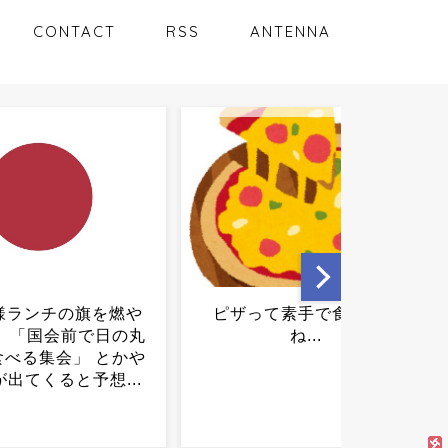
CONTACT
RSS
ANTENNA
って素手で食べるよ
「すげぇよ 本物にしか紡げ
ね...
ない、この言葉」とヨーロ
ッパの自画自賛に日本側騒
然、ヨーロッパは世界で唯
一真に啓蒙された地域だ...