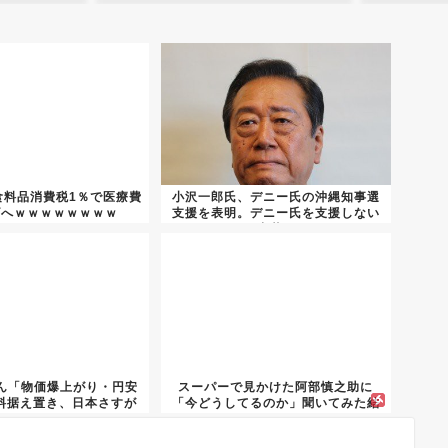
食料品消費税1％で医療費
小沢一郎氏、デニー氏の沖縄知事選
げへｗｗｗｗｗｗｗｗ
支援を表明。デニー氏を支援しない
中革...
ん「物価爆上がり・円安
スーパーで見かけた阿部慎之助に
給料据え置き、日本さすが
「今どうしてるのか」聞いてみた結
に...
果ｗｗ...