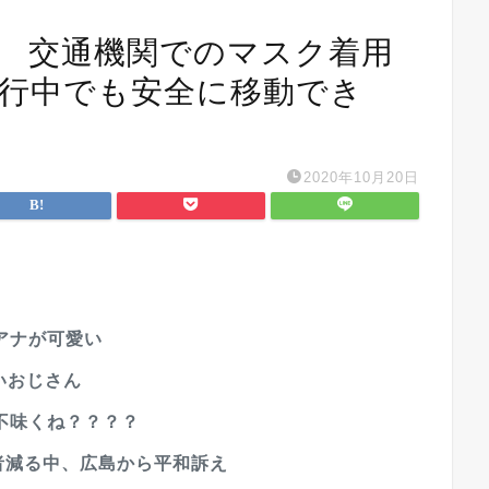
】 交通機関でのマスク着用
流行中でも安全に移動でき
2020年10月20日
アナが可愛い
いおじさん
不味くね？？？？
爆者減る中、広島から平和訴え