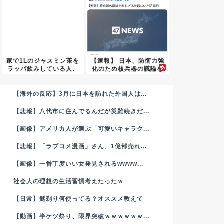
家で1Lのジャスミン茶を
【速報】 日本、防衛力強
ラッパ飲みしている人、
化のため核兵器の議論を
終わ...
せざ...
【海外の反応】3月に日本を訪れた外国人は...
【悲報】八代市に住んでるんだが災難続きだ...
【画像】アメリカ人が選ぶ「可愛いキャラク...
【悲報】「ラブコメ漫画」さん、1億部売れ...
【画像】一番丁度いい女発見されるwwww...
社会人の理想の生活習慣考えたったｗ
【日常】髭剃り何使ってる？オススメ教えて
【動画】半ケツ祭り、限界突破ｗｗｗｗｗｗ...