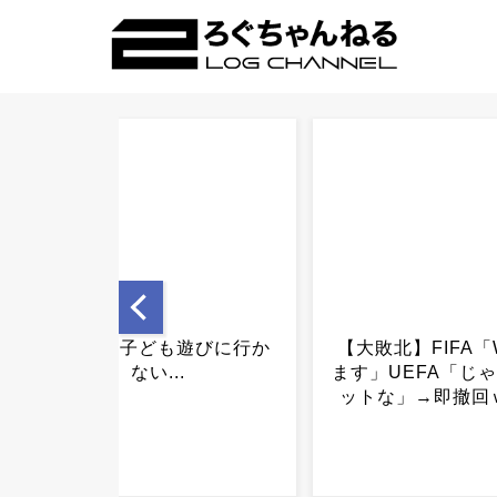
【大敗北】FIFA「W杯売り
ドイツ「移民、
ます」UEFA「じゃあボイコ
す」 フランス「
ットな」→即撤回ｗｗｗ...
大変です」 イギ
政策を見直します
「はえ〜」.