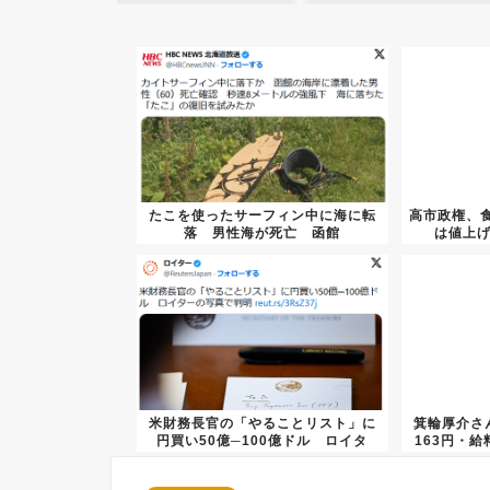
たこを使ったサーフィン中に海に転
高市政権、
落 男性海が死亡 函館
は値上
米財務長官の「やることリスト」に
箕輪厚介さ
円買い50億─100億ドル ロイタ
163円・
ー...