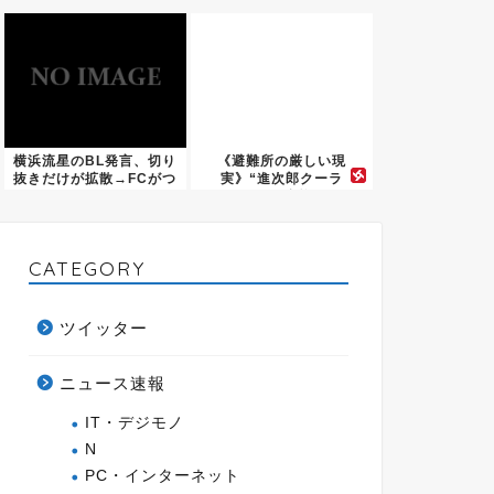
いほう...
「コン...
横浜流星のBL発言、切り
《避難所の厳しい現
抜きだけが拡散→FCがつ
実》“進次郎クーラ
い...
ー”300台搬...
CATEGORY
ツイッター
ニュース速報
IT・デジモノ
N
PC・インターネット