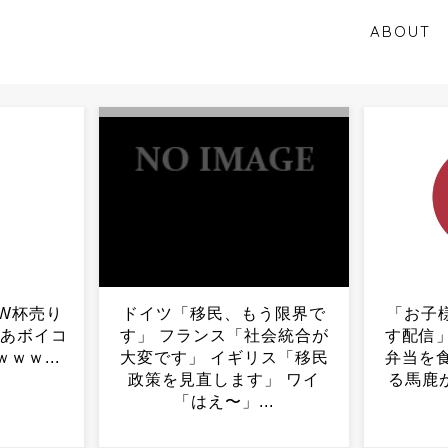
ABOUT
もう限界で
「お子様ランチの旗を燃や
ピザ
社会統合が
す配信」 「国会前で日の丸
リス「移民
弁当を食べる集会」 とかや
」 ワイ
る馬鹿が出てくると予想...
..