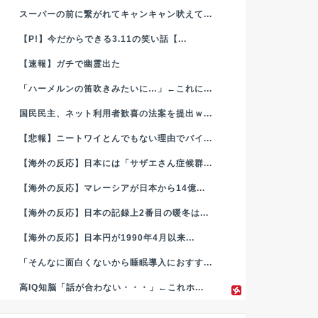
スーパーの前に繋がれてキャンキャン吠えて...
【P!】今だからできる3.11の笑い話【...
【速報】ガチで幽霊出た
「ハーメルンの笛吹きみたいに…」←これに...
国民民主、ネット利用者歓喜の法案を提出ｗ...
【悲報】ニートワイとんでもない理由でバイ...
【海外の反応】日本には「サザエさん症候群...
【海外の反応】マレーシアが日本から14億...
【海外の反応】日本の記録上2番目の暖冬は...
【海外の反応】日本円が1990年4月以来...
「そんなに面白くないから睡眠導入におすす...
高IQ知脳「話が合わない・・・」←これホ...