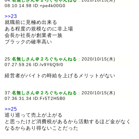
64:
名無しさん＠２ろぐちゃんねる
:
2020/10/15(木)
08:10:14.98 ID:+pe4k00G0
>>23
就職前に見極め出来る
ある程度の規模なのに非上場
会長か社長が創業者一族
ブラックの確率高い
25:
名無しさん＠２ろぐちゃんねる
:
2020/10/15(木)
07:27:59.26 ID:/v9Y6Q9/0
経営者がバイトの時給を上げるメリットがない
37:
名無しさん＠２ろぐちゃんねる
:
2020/10/15(木)
07:36:31.34 ID:Fr5T2H5B0
>>25
巡り巡って売上が上がる
と思ったけど消費税があるから活動するほど金がなく
なるからあり得ないことだった