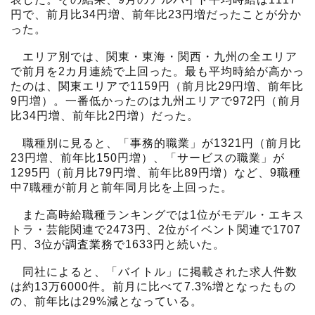
円で、前月比34円増、前年比23円増だったことが分か
った。
エリア別では、関東・東海・関西・九州の全エリア
で前月を2カ月連続で上回った。最も平均時給が高かっ
たのは、関東エリアで1159円（前月比29円増、前年比
9円増）。一番低かったのは九州エリアで972円（前月
比34円増、前年比2円増）だった。
職種別に見ると、「事務的職業」が1321円（前月比
23円増、前年比150円増）、「サービスの職業」が
1295円（前月比79円増、前年比89円増）など、9職種
中7職種が前月と前年同月比を上回った。
また高時給職種ランキングでは1位がモデル・エキス
トラ・芸能関連で2473円、2位がイベント関連で1707
円、3位が調査業務で1633円と続いた。
同社によると、「バイトル」に掲載された求人件数
は約13万6000件。前月に比べて7.3%増となったもの
の、前年比は29%減となっている。