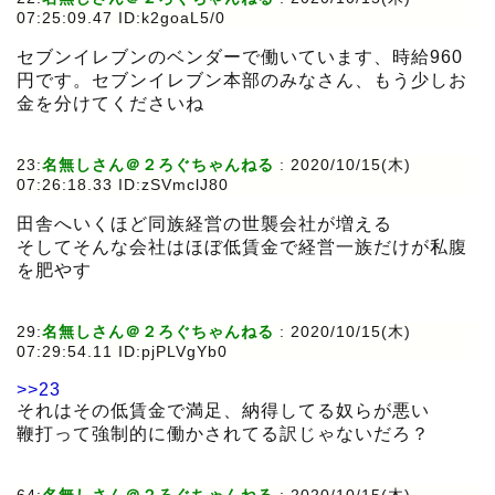
07:25:09.47 ID:k2goaL5/0
セブンイレブンのベンダーで働いています、時給960
円です。セブンイレブン本部のみなさん、もう少しお
金を分けてくださいね
23:
名無しさん＠２ろぐちゃんねる
:
2020/10/15(木)
07:26:18.33 ID:zSVmclJ80
田舎へいくほど同族経営の世襲会社が増える
そしてそんな会社はほぼ低賃金で経営一族だけが私腹
を肥やす
29:
名無しさん＠２ろぐちゃんねる
:
2020/10/15(木)
07:29:54.11 ID:pjPLVgYb0
>>23
それはその低賃金で満足、納得してる奴らが悪い
鞭打って強制的に働かされてる訳じゃないだろ？