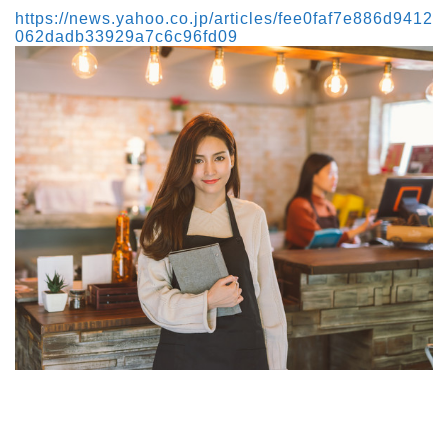
https://news.yahoo.co.jp/articles/fee0faf7e886d9412
062dadb33929a7c6c96fd09