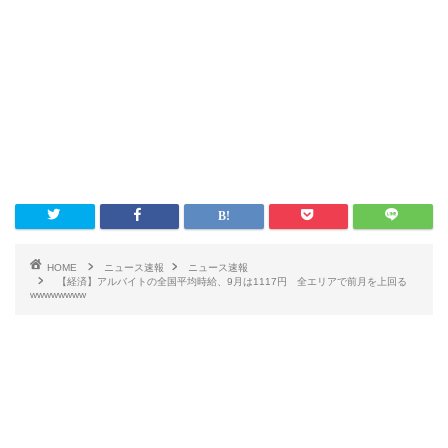
HOME
ニュース速報
ニュース速報
【経済】アルバイトの全国平均時給、9月は1117円 全エリアで前月を上回る
wwwwwwww