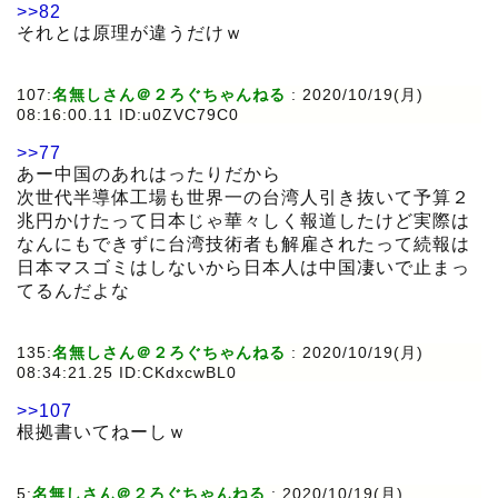
>>82
それとは原理が違うだけｗ
107:
名無しさん＠２ろぐちゃんねる
:
2020/10/19(月)
08:16:00.11 ID:u0ZVC79C0
>>77
あー中国のあれはったりだから
次世代半導体工場も世界一の台湾人引き抜いて予算２
兆円かけたって日本じゃ華々しく報道したけど実際は
なんにもできずに台湾技術者も解雇されたって続報は
日本マスゴミはしないから日本人は中国凄いで止まっ
てるんだよな
135:
名無しさん＠２ろぐちゃんねる
:
2020/10/19(月)
08:34:21.25 ID:CKdxcwBL0
>>107
根拠書いてねーしｗ
5:
名無しさん＠２ろぐちゃんねる
:
2020/10/19(月)