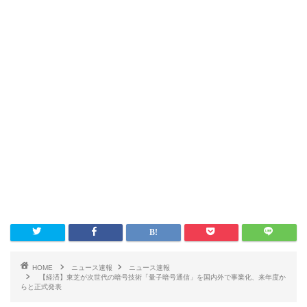
HOME
ニュース速報
ニュース速報
【経済】東芝が次世代の暗号技術「量子暗号通信」を国内外で事業化、来年度か
らと正式発表