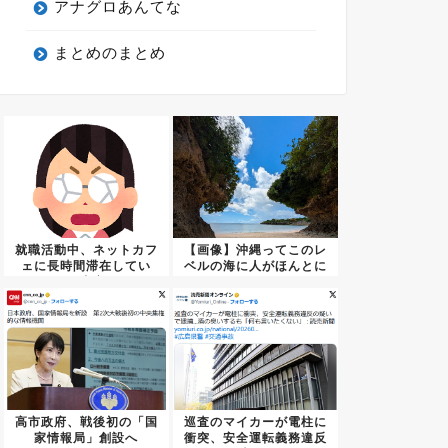
アナグロあんてな
まとめのまとめ
就職活動中、ネットカフ
【画像】沖縄ってこのレ
ェに長時間滞在してい
ベルの海に人がほんとに
た。内定...
居ない
高市政府、戦後初の「国
巡査のマイカーが電柱に
家情報局」創設へ
衝突、安全運転義務違反