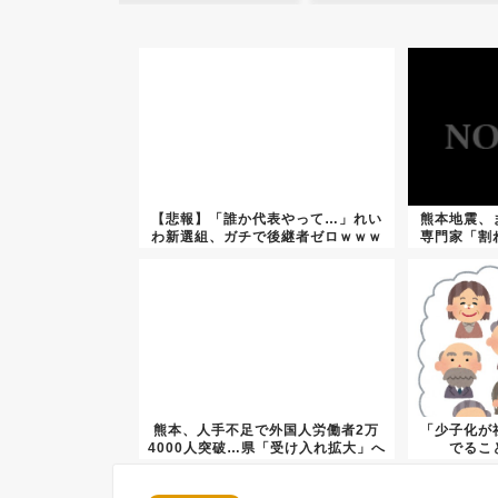
【悲報】「誰か代表やって…」れい
熊本地震、
わ新選組、ガチで後継者ゼロｗｗｗ
専門家「割
ｗｗ...
熊本、人手不足で外国人労働者2万
「少子化が
4000人突破…県「受け入れ拡大」へ
でるこ