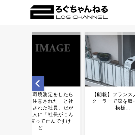
【朗報】フランス人、無事
あのスーパーボ
クーラーで涼を取っている
ア、再び動く.
模様...