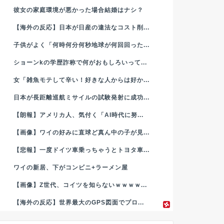
彼女の家庭環境が悪かった場合結婚はナシ？
【海外の反応】日本が日産の違法なコスト削...
子供がよく「何時何分何秒地球が何回回った...
ショーンkの学歴詐称で何がおもしろいって...
女「雑魚モテして辛い！好きな人からは好か...
日本が長距離巡航ミサイルの試験発射に成功...
【朗報】アメリカ人、気付く「AI時代に努...
【画像】ワイの好みに直球ど真ん中の子が見...
【悲報】一度ドイツ車乗っちゃうとトヨタ車...
ワイの新居、下がコンビニ+ラーメン屋
【画像】Z世代、コイツを知らないｗｗｗｗ...
【海外の反応】世界最大のGPS図面でプロ...