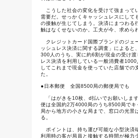
こうした社会の変化を受けて強まってい
需要だ。せっかくキャッシュレスにして
の接触が生じてしまう。決済にまつわる
触はなくせないのか。工夫が今、求めら
クレジットカード国際ブランドのジェーシ
ッシュレス決済に関する調査」によると
300人のうち、実に約6割が現金の受け
レス決済を利用している一般消費者100
してこれまで現金を使っていた店舗での
た。
●日本郵便 全国8500局の郵便局でも
「はがきを10枚、d払いでお願いします
便は全国約2万4000局のうち8500局
局から地方の小さな局まで、窓口の光景
る。
ポイントは、持ち運び可能な小型決済端
利用時の客が局員と接触する時間が極力