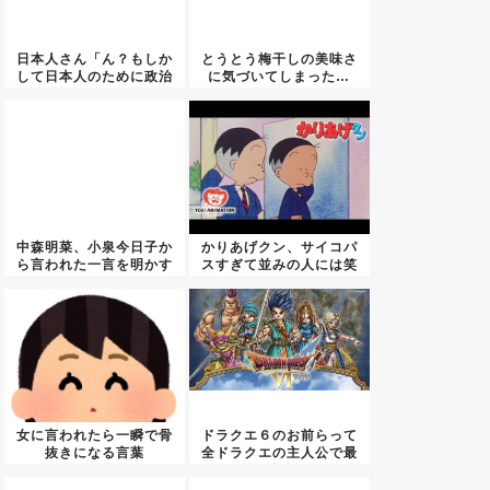
日本人さん「ん？もしか
とうとう梅干しの美味さ
して日本人のために政治
に気づいてしまった…
をして...
中森明菜、小泉今日子か
かりあげクン、サイコパ
ら言われた一言を明かす
スすぎて並みの人には笑
ｗｗｗ...
いどこ...
女に言われたら一瞬で骨
ドラクエ６のお前らって
抜きになる言葉
全ドラクエの主人公で最
も純粋...