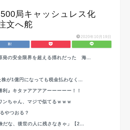
8500局キャッシュレス化
注文へ舵
2020年10月19日
発の安全限界を超える揺れだった 海...
株が1億円になっても税金払わなく...
勝利』キタァアアアアーーーーー！！
ワンちゃん、マジで似てるｗｗｗ
てるやつおる？
だな、後世の人に残さなきゃ」【2...