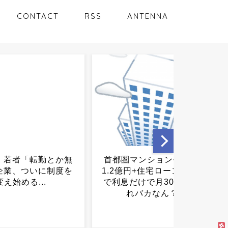
CONTACT
RSS
ANTENNA
マンション平均価格
【悲報】ジャンプ、ついに
円+住宅ローン金利3%
98万部…全盛期653万部か
だけで月30万円←こ
らここまで落ちる...
バカなん？...