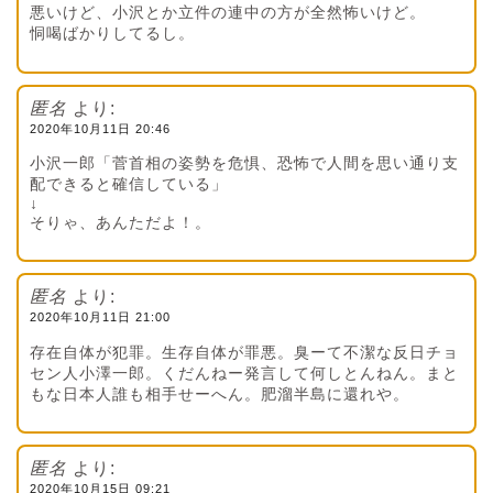
悪いけど、小沢とか立件の連中の方が全然怖いけど。
恫喝ばかりしてるし。
匿名
より:
2020年10月11日 20:46
小沢一郎「菅首相の姿勢を危惧、恐怖で人間を思い通り支
配できると確信している」
↓
そりゃ、あんただよ！。
匿名
より:
2020年10月11日 21:00
存在自体が犯罪。生存自体が罪悪。臭ーて不潔な反日チョ
セン人小澤一郎。くだんねー発言して何しとんねん。まと
もな日本人誰も相手せーへん。肥溜半島に還れや。
匿名
より:
2020年10月15日 09:21