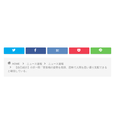
HOME
ニュース速報
ニュース速報
【自己紹介】小沢一郎「菅首相の姿勢を危惧、恐怖で人間を思い通り支配できる
と確信している」