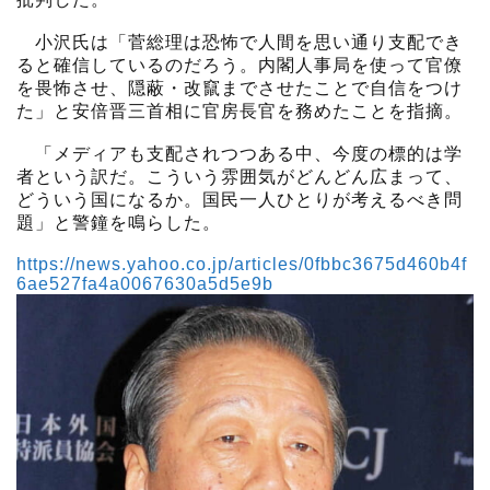
小沢氏は「菅総理は恐怖で人間を思い通り支配でき
ると確信しているのだろう。内閣人事局を使って官僚
を畏怖させ、隠蔽・改竄までさせたことで自信をつけ
た」と安倍晋三首相に官房長官を務めたことを指摘。
「メディアも支配されつつある中、今度の標的は学
者という訳だ。こういう雰囲気がどんどん広まって、
どういう国になるか。国民一人ひとりが考えるべき問
題」と警鐘を鳴らした。
https://news.yahoo.co.jp/articles/0fbbc3675d460b4f
6ae527fa4a0067630a5d5e9b