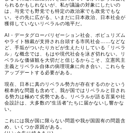
られるかもしれないが、私が議論の対象にしたいの
は、与党でも野党でも特定の政治家でも政党でもな
い。その先に広がる、いまだに日本政治、日本社会が
獲得していないリベラルの地平だ。
AI・データグローバリゼーション社会、ポピュリズム
やライト独裁が支持され台頭する市民社会……などな
ど、手垢がついたりカビが生えたりしている「リベラ
ル」な概念では、もはや現代社会を泳ぎ切れない。リ
ベラルな価値観を大切だと信じるからこそ、立憲民主
主義とリベラル自体の病理現象に向き合い、これらを
アップデートする必要がある。
現在、日本に真のリベラル勢力が存在するのかという
根本的な問題も含めて、我が国ではリベラルと目され
る勢力は極めて劣勢である。リベラルが語る言葉や社
会設計は、大多数の“生活者”たちに届かないし響かな
い。
これには我が国に限らない問題や我が国固有の問題含
め、いくつか原因がある。