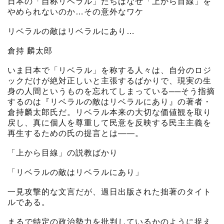
日本の「自称リベラル」たちはなぜ「上から目線」を
やめられないのか…その意外なワケ
リベラルの敵はリベラルにあり…
倉持 麟太郎
いま日本で「リベラル」を称する人々は、自分のロジ
ックだけが絶対正しいと主張するばかりで、現実の生
身の人間というものを忘れてしまっている──そう指摘
するのは『リベラルの敵はリベラルにあり』の著者・
倉持麟太郎氏だ。リベラル本来の大切な価値観を取り
戻し、真に個人を尊重して民意を反映する民主主義を
再生するための氏の提言とは――。
「上から目線」の説教ばかり
「リベラルの敵はリベラルにあり」
一見攻撃的な文言だが、過日出版された拙著のタイト
ルである。
まるで特定の政治勢力を批判しているかのように捉え