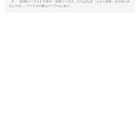
【自称リベラル】日本の「自称リベラル」たちはなぜ「上から目線」をやめられ
ないのか… リベラルの敵はリベラルにあり…