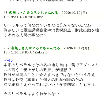
43:
名無しさん＠２ろぐちゃんねる
:
2020/10/12(月)
10:19:31.43 ID:izu7Ib9t0
リベラルって何なの？いまだに分からないんだわ
俺みたいに累進課税強化や消費税廃止、財政出動を強
く求める人間の事なの？
252:
名無しさん＠２ろぐちゃんねる
:
2020/10/12(月)
10:41:10.39 ID:U4Zukxyi0
>>43
本来のリベラルはその名の通り自由主義でアダムスミ
スの言う「安上がりの政府」が理想で
政府が民間のことに介入すべきではないという考え。
政府は外交（軍事）と個人の財産保護のため
治安維持さえやってればいい「夜警国家」とも言う。
今のリベラルはよくわからない