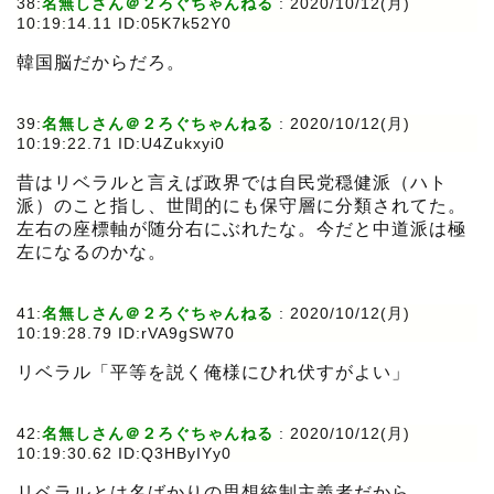
38:
名無しさん＠２ろぐちゃんねる
:
2020/10/12(月)
10:19:14.11 ID:05K7k52Y0
韓国脳だからだろ。
39:
名無しさん＠２ろぐちゃんねる
:
2020/10/12(月)
10:19:22.71 ID:U4Zukxyi0
昔はリベラルと言えば政界では自民党穏健派（ハト
派）のこと指し、世間的にも保守層に分類されてた。
左右の座標軸が随分右にぶれたな。今だと中道派は極
左になるのかな。
41:
名無しさん＠２ろぐちゃんねる
:
2020/10/12(月)
10:19:28.79 ID:rVA9gSW70
リベラル「平等を説く俺様にひれ伏すがよい」
42:
名無しさん＠２ろぐちゃんねる
:
2020/10/12(月)
10:19:30.62 ID:Q3HByIYy0
リベラルとは名ばかりの思想統制主義者だから