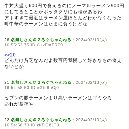
牛丼大盛り600円で食えるのにノーマルラーメン900円
にしてるとことかボッタクリにも程があるわ
アホすぎて最近はラーメン屋ほとんど行かなくなった
町中華のラーメンはたまに食うけどな
26:
名無しさん＠２ろぐちゃんねる
:
2024/02/13(火)
16:55:53.75 ID:C+xEmTRP0
>>20
どんだけ貧乏なんだよ数百円我慢して好きなもの食え
ないとか
21:
名無しさん＠２ろぐちゃんねる
:
2024/02/13(火)
16:54:58.50 ID:eGtq6uCj0
セブンの豚ラーメンより高いラーメンはゴミやろ
あれが基準や
22:
名無しさん＠２ろぐちゃんねる
:
2024/02/13(火)
16:54:58.70 ID:kkTjG8LT0