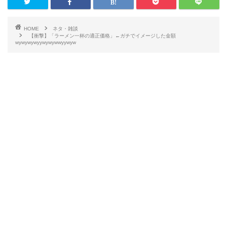
HOME
ネタ・雑談
【衝撃】「ラーメン一杯の適正価格」←ガチでイメージした金額
wywywywyywywywwyywyw