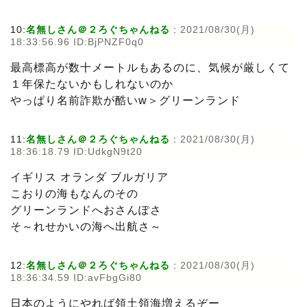
10:
名無しさん＠２ろぐちゃんねる
:
2021/08/30(月)
18:33:56.96 ID:BjPNZF0q0
最高標高が数十メートルもあるのに、気候が厳しくて
１年保たないかもしれないのか
やっぱり名前詐欺が酷いw＞グリーンランド
11:
名無しさん＠２ろぐちゃんねる
:
2021/08/30(月)
18:36:18.79 ID:UdkgN9t20
イギリス オランダ ブルガリア
こおりの海もなんのその
グリーンランドへおさんぽさ
そ～れせかいの海へ出航さ～
12:
名無しさん＠２ろぐちゃんねる
:
2021/08/30(月)
18:36:34.59 ID:avFbgGi80
日本のようにやれば領土領海増えるぞー