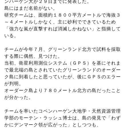
ンハーゲン大が２９日までに発表した。
島にはまだ名前がない。
研究チームは、面積約１８００平方メートルで海抜３
～４メートルしかなく、主に砂利でできているため
「強力な嵐が直撃すれば消滅しかねない」と指摘して
いる。
チームが今年７月、グリーンランド北方で試料を採取
する際に偶然、見つけた。
当初、衛星利用測位システム（ＧＰＳ）を基にそれま
で最北端の島とされていたグリーンランドのオーダー
ク島に到着したと思っていたが、後にＧＰＳのエラー
が判明。
オーダーク島より７８０メートル北方の島だったこと
が分かった。
チームを率いたコペンハーゲン大地学・天然資源管理
学部のモーテン・ラッシュ博士は、島の発見で「わず
かにデンマーク領が広がった」としつつも、