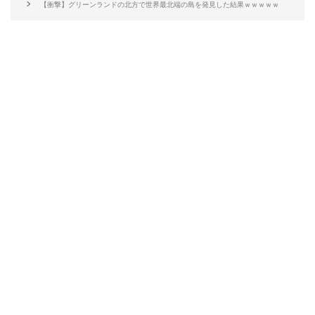
【衝撃】グリーンランドの北方で世界最北端の島を発見した結果ｗｗｗｗｗ