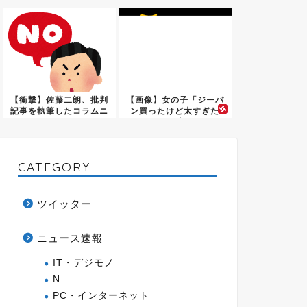
て何...
繰り返...
【衝撃】佐藤二朗、批判
【画像】女の子「ジーパ
記事を執筆したコラムニ
ン買ったけど太すぎた
ストを...
w」ﾊﾟ...
CATEGORY
ツイッター
ニュース速報
IT・デジモノ
N
PC・インターネット