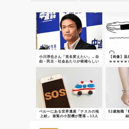
小川淳也さん「党名変えたい」→自
【画像】温
由・民主・社会あたりが候補らしい
ｗｗｗｗｗ
ｗｗ...
ペルーにある世界遺産「ナスカの地
52歳無職
上絵」 遊覧の小型機が墜落→13人
ﾀ...