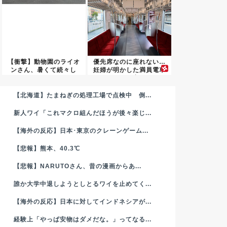
【衝撃】動物園のライオ
優先席なのに座れない…
ンさん、暑くて続々し
妊婦が明かした満員電車
ぬ・・・...
の現実
【北海道】たまねぎの処理工場で点検中 倒...
新人ワイ「これマクロ組んだほうが後々楽じ...
【海外の反応】日本･東京のクレーンゲーム...
【悲報】熊本、40.3℃
【悲報】NARUTOさん、昔の漫画からあ...
誰か大学中退しようとしとるワイを止めてく...
【海外の反応】日本に対してインドネシアが...
経験上「やっぱ安物はダメだな。」ってなる...