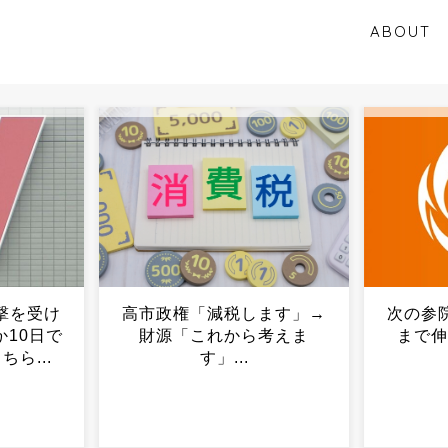
ABOUT
ます」→
次の参院選で参政党がどこ
W杯決
考えま
まで伸びるかが楽しみ...
ショー
ランド
コ