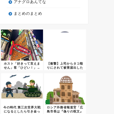
アナグロあんてな
まとめのまとめ
ホスト「好きって言えま
【衝撃】上司からタコ殴
せん」客「ひどい！」→
りにされて被害届出した
法改正...
んやけ...
今の時代 第三次世界大戦
ロシア外務省報道官「広
になるとしたら引き金っ
島市長は『偽りの呪文』