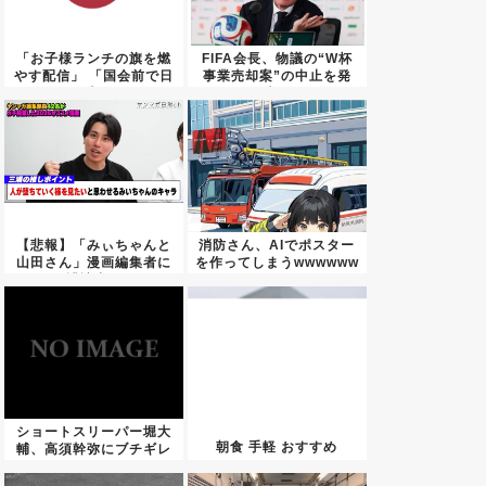
「お子様ランチの旗を燃
FIFA会長、物議の“W杯
やす配信」 「国会前で日
事業売却案”の中止を発
の丸...
表...
【悲報】「みぃちゃんと
消防さん、AIでポスター
山田さん」漫画編集者に
を作ってしまうwwwwww
誹謗中...
ショートスリーパー堀大
朝食 手軽 おすすめ
輔、高須幹弥にブチギレ