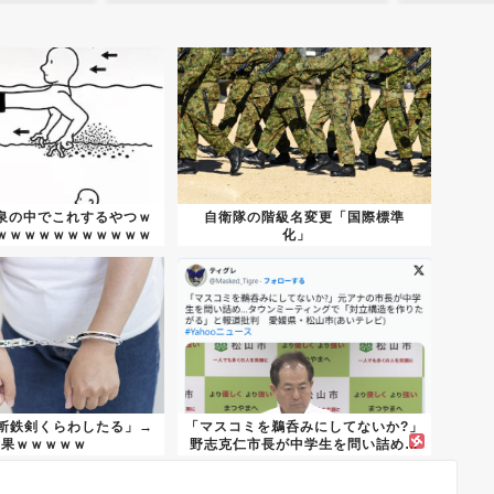
泉の中でこれするやつｗ
自衛隊の階級名変更「国際標準
ｗｗｗｗｗｗｗｗｗｗｗ
化」
ｗｗ...
「斬鉄剣くらわしたる」→
「マスコミを鵜呑みにしてないか?」
結果ｗｗｗｗｗ
野志克仁市長が中学生を問い詰め…
タ...