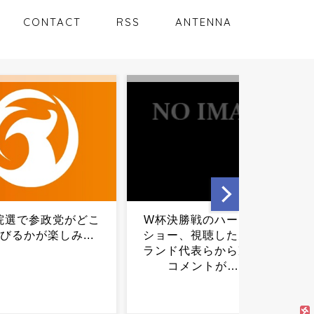
CONTACT
RSS
ANTENNA
勝戦のハーフタイム
【画像】ネット流行語2007
、視聴した元イング
年がヤバすぎてワロタｗｗ
代表らから凄まじい
ｗ...
メントが……...