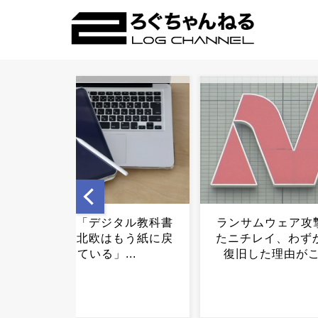
ランサムウェア攻撃を受け
高市政権「減税し
たニチレイ、わずか10日で
財源「これから
復旧した理由がこちら...
す」...