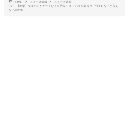
HOME
ニュース速報
ニュース速報
【衝撃】鬼滅の刃がキライな人が苦悩！ キメハラが問題視「つまらないと言え
ない雰囲気」