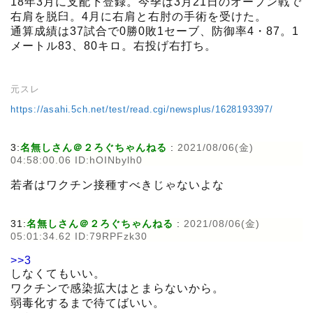
18年3月に支配下登録。今季は3月21日のオープン戦で
右肩を脱臼。4月に右肩と右肘の手術を受けた。
通算成績は37試合で0勝0敗1セーブ、防御率4・87。1
メートル83、80キロ。右投げ右打ち。
元スレ
https://asahi.5ch.net/test/read.cgi/newsplus/1628193397/
3:
名無しさん＠２ろぐちゃんねる
:
2021/08/06(金)
04:58:00.06 ID:hOINbylh0
若者はワクチン接種すべきじゃないよな
31:
名無しさん＠２ろぐちゃんねる
:
2021/08/06(金)
05:01:34.62 ID:79RPFzk30
>>3
しなくてもいい。
ワクチンで感染拡大はとまらないから。
弱毒化するまで待てばいい。