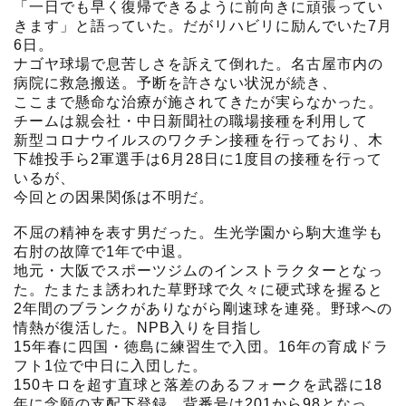
「一日でも早く復帰できるように前向きに頑張ってい
きます」と語っていた。だがリハビリに励んでいた7月
6日。
ナゴヤ球場で息苦しさを訴えて倒れた。名古屋市内の
病院に救急搬送。予断を許さない状況が続き、
ここまで懸命な治療が施されてきたが実らなかった。
チームは親会社・中日新聞社の職場接種を利用して
新型コロナウイルスのワクチン接種を行っており、木
下雄投手ら2軍選手は6月28日に1度目の接種を行って
いるが、
今回との因果関係は不明だ。
不屈の精神を表す男だった。生光学園から駒大進学も
右肘の故障で1年で中退。
地元・大阪でスポーツジムのインストラクターとなっ
た。たまたま誘われた草野球で久々に硬式球を握ると
2年間のブランクがありながら剛速球を連発。野球への
情熱が復活した。NPB入りを目指し
15年春に四国・徳島に練習生で入団。16年の育成ドラ
フト1位で中日に入団した。
150キロを超す直球と落差のあるフォークを武器に18
年に念願の支配下登録。背番号は201から98となっ