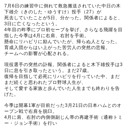
7月6日の練習中に倒れて救急搬送されていた中日の木
下雄介（きのした・ゆうすけ）投手（27）が
死去していたことが5日、分かった。関係者によると、
3日に亡くなったという。
4年目の昨季にプロ初セーブを挙げ、さらなる飛躍を目
指した今季は4月に右肩、右肘を手術。
懸命にリハビリに励んでいたが、帰らぬ人となった。
育成入団からはい上がった苦労人の突然の悲報。
チームへの影響が心配される。
現役選手の突然の訃報。関係者によると木下雄投手は3
日に息を引き取ったという。まだ27歳。
復帰を目指して必死にリハビリを行っていた中、まだ
まだ続くと思われたプロ野球人生が、
そして愛する家族と歩んでいた人生までも終わりを告
げた。
今季は開幕1軍が目前だった3月21日の日本ハムとのオ
ープン戦で右肩を脱臼。
4月に肩、右肘の内側側副じん帯の再建手術（通称トミ
ー・ジョン手術）を行い