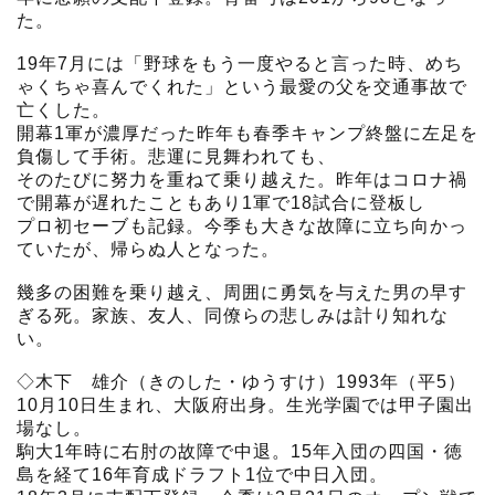
た。
19年7月には「野球をもう一度やると言った時、めち
ゃくちゃ喜んでくれた」という最愛の父を交通事故で
亡くした。
開幕1軍が濃厚だった昨年も春季キャンプ終盤に左足を
負傷して手術。悲運に見舞われても、
そのたびに努力を重ねて乗り越えた。昨年はコロナ禍
で開幕が遅れたこともあり1軍で18試合に登板し
プロ初セーブも記録。今季も大きな故障に立ち向かっ
ていたが、帰らぬ人となった。
幾多の困難を乗り越え、周囲に勇気を与えた男の早す
ぎる死。家族、友人、同僚らの悲しみは計り知れな
い。
◇木下 雄介（きのした・ゆうすけ）1993年（平5）
10月10日生まれ、大阪府出身。生光学園では甲子園出
場なし。
駒大1年時に右肘の故障で中退。15年入団の四国・徳
島を経て16年育成ドラフト1位で中日入団。