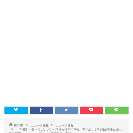
HOME
ニュース速報
ニュース速報
【訃報】中日ドラゴンズの木下雄介投手が死去。享年27。7月6日練習中に倒れ