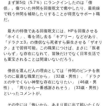
まず第5位（5.7％）にランクインしたのは「僧
侶」。傷ついた仲間を回復呪文で癒やしたり、最前線
で戦う仲間を補助したりすることが得意なサポート職
だ。
最大の特徴である回復呪文には、HPを回復させる
「ホイミ」、毒を消し去る「キアリー」などがあり、
『ドラクエ3』の僧侶なら死者すら蘇生させる「ザオリ
ク」まで習得可能。この職業につけば、まさに「医者
いらず」な存在になれて、冒険だけでなく日常生活で
も重宝されることは間違いないだろう。
僧侶を選んだ人の理由としては「仲間のピンチを救
うのに最適な職業だから」（32歳・男性）、「ドラク
エの中でくらい神聖な存在になりたい」（46歳・男
性）、「周りから一番感謝されそう」（33歳・男性）
といったコメントが。
その中には「怖いから、あまり前に出て戦いたくな