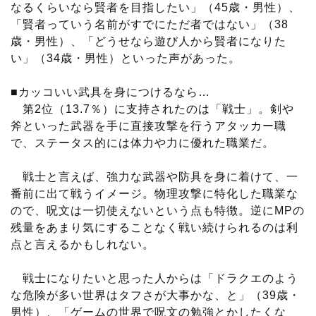
なるくらいなら賢者を目指したい」（45歳・男性）、
「賢者っていう名前がすでにただ者ではない」（38
歳・男性）、「どうせなら遊び人から賢者になりた
い」（34歳・男性）といった声があった。
■カッコいい武具を身につけるなら…
第2位（13.7％）に支持されたのは「戦士」。剣や
斧といった武器を手に直接攻撃を行うアタッカー職
で、ステータス的には体力や力に優れた職業だ。
戦士と言えば、強力な武器や防具を身に着けて、一
番前に出て戦うイメージ。物理攻撃に特化した職業な
ので、呪文は一切使えないという点も特徴。逆にMPの
残量をあまり気にすることなく戦い続けられるのは利
点と言えるかもしれない。
戦士になりたいと思った人からは「ドラクエのよう
な危険が多い世界はタフさが大事かな、と」（39歳・
男性）、「ゲームの世界で呪文の勉強とかしたくな