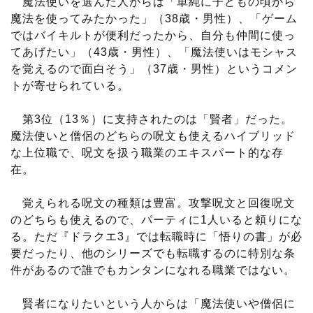
魔法使いを選んだ人からは「単純に子どもの頃から
魔法を使ってみたかった」（38歳・男性）、「ゲーム
ではバイキルトが便利だったから、自分も仲間に使っ
てあげたい」（43歳・男性）、「魔法使いはモシャス
を覚えるので面白そう」（37歳・男性）というコメン
トが寄せられている。
第3位（13％）に支持されたのは「賢者」だった。
魔法使いと僧侶のどちらの呪文も使えるハイブリッド
な上位職で、呪文を扱う職業のエキスパート的な存
在。
覚えられる呪文の種類は豊富。攻撃呪文と回復呪文
のどちらも使えるので、パーティに1人いると頼りにな
る。ただ『ドラクエ3』では転職時に「悟りの書」が必
要だったり、他のシリーズでも転職するのに特別な条
件があるので誰でもカンタンになれる職業ではない。
賢者になりたいという人からは「魔法使いや僧侶に