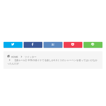
HOME
ツイッター
【謎ルール】中学の頃イケてる奴しか0.3ミリのシャーペンを使ってはいけなか
ったんだが