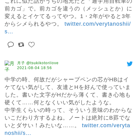
これに似た話がうちの地元だと「通学用自転車の
前カゴ」で。前カゴを違うの（メッシュとか）に
変えるとイケてるってやつ。1・2年がやると3年
からシメられるやつ。 
twitter.com/verytanoshii/
s
…
月子 @tsukikotorilove
2021-08-04 18:56
中学の時、何故だがシャープペンの芯がHBはイ
ケてない気がして、友達とHを好んで使っていま
した。書いた文字がHだから薄くて、書き心地も
硬くて……何となくいい気がしたような。

中学生くらいの時って、そういう意味のわからな
いこだわり方するよね。ノートは絶対にB罫でな
いとダサい！みたいな……。 
twitter.com/veryta
noshii/s
…