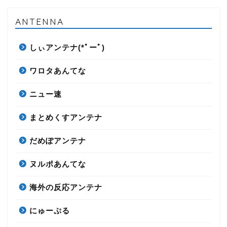
ANTENNA
しぃアンテナ(*ﾟーﾟ)
ワロタあんてな
ニュー速
まとめくすアンテナ
だめぽアンテナ
ヌルポあんてな
海外の反応アンテナ
にゅーぷる