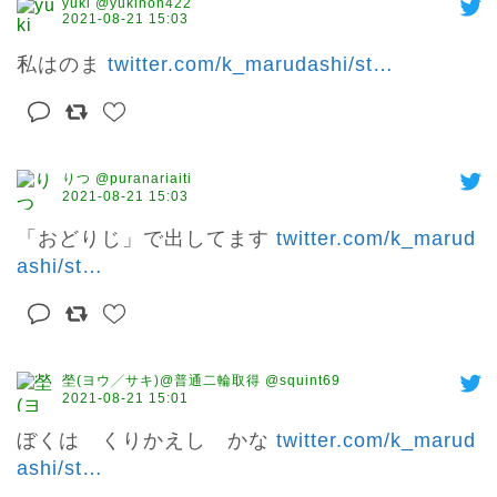
yuki @yukinon422
2021-08-21 15:03
私はのま 
twitter.com/k_marudashi/st
…
りつ @puranariaiti
2021-08-21 15:03
「おどりじ」で出してます 
twitter.com/k_marud
ashi/st
…
塋(ヨウ╱サキ)@普通二輪取得 @squint69
2021-08-21 15:01
ぼくは　くりかえし　かな 
twitter.com/k_marud
ashi/st
…