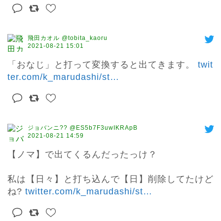
飛田カオル @tobita_kaoru
2021-08-21 15:01
「おなじ」と打って変換すると出てきます。 
twit
ter.com/k_marudashi/st
…
ジョバンニ?️?️ @ES5b7F3uwIKRApB
2021-08-21 14:59
【ノマ】で出てくるんだったっけ？

私は【日々】と打ち込んで【日】削除してたけど
ね? 
twitter.com/k_marudashi/st
…