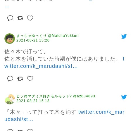
…
まっちゃゆっくり @MatchaYukkuri
2021-08-21 15:20
佐々木で打って、

佐と木を消していた時期が僕にはありました。 
t
witter.com/k_marudashi/st
…
ヒソ@マダミス好きモルモット? @az634893
2021-08-21 15:13
「木々」って打って木を消す 
twitter.com/k_mar
udashi/st
…