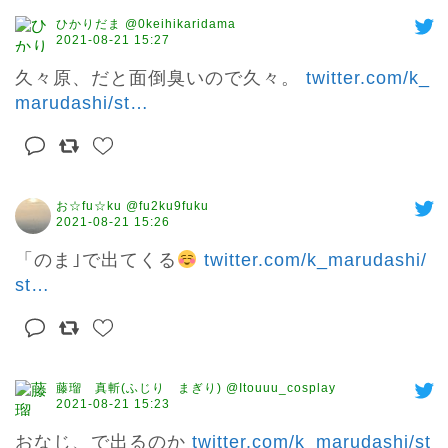
ひかりだま @0keihikaridama
2021-08-21 15:27
久々原、だと面倒臭いので久々。 
twitter.com/k_
marudashi/st
…
お☆fu☆ku @fu2ku9fuku
2021-08-21 15:26
「のま｣で出てくる
twitter.com/k_marudashi/
st
…
藤瑠 真斬(ふじり まぎり) @Itouuu_cosplay
2021-08-21 15:23
おなじ、で出るのか 
twitter.com/k_marudashi/st