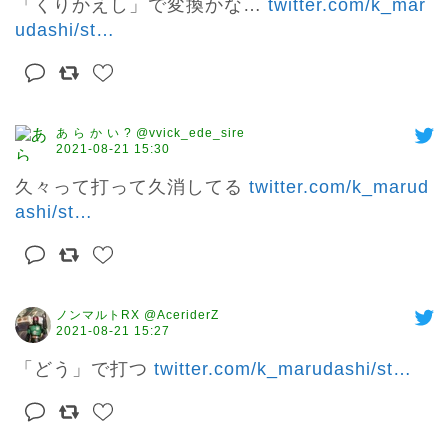
「くりかえし」で変換かな… 
twitter.com/k_mar
udashi/st
…
あ ら か い ? @vvick_ede_sire
2021-08-21 15:30
久々って打って久消してる 
twitter.com/k_marud
ashi/st
…
ノンマルトRX @AceriderZ
2021-08-21 15:27
「どう」で打つ 
twitter.com/k_marudashi/st
…