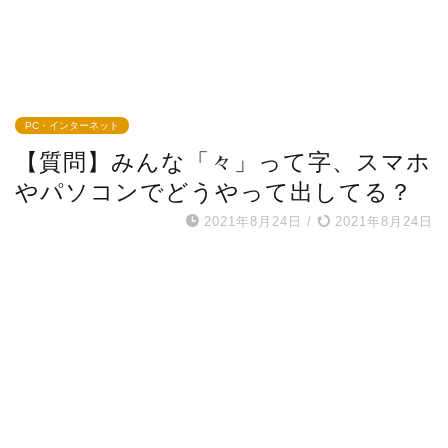
PC・インターネット
【質問】みんな「々」って字、スマホ
やパソコンでどうやって出してる？
2021年8月24日
/
2021年8月24日