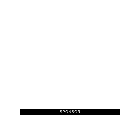
SPONSOR