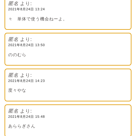
匿名
より:
2021年8月24日 13:24
々 単体で使う機会ねーよ。
匿名
より:
2021年8月24日 13:50
ののむら
匿名
より:
2021年8月24日 14:23
度々やな
匿名
より:
2021年8月24日 15:48
あららぎさん