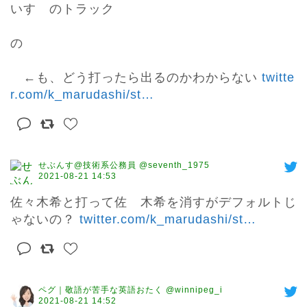
いすゞのトラック

の

ゞ←も、どう打ったら出るのかわからない 
twitte
r.com/k_marudashi/st
…
せぶんす@技術系公務員 @seventh_1975
2021-08-21 14:53
佐々木希と打って佐　木希を消すがデフォルトじ
ゃないの？ 
twitter.com/k_marudashi/st
…
ペグ｜敬語が苦手な英語おたく @winnipeg_i
2021-08-21 14:52