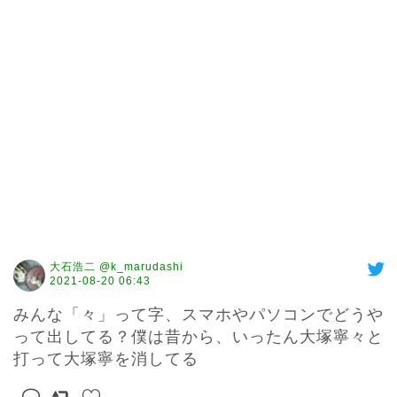
大石浩二 @k_marudashi
2021-08-20 06:43
みんな「々」って字、スマホやパソコンでどうや
って出してる？僕は昔から、いったん大塚寧々と
打って大塚寧を消してる