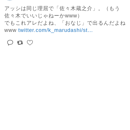
アッシは同じ理屈で「佐々木蔵之介」。（もう
佐々木でいいじゃねーかwww）

でもこれアレだよね、「おなじ」で出るんだよね
www 
twitter.com/k_marudashi/st
…