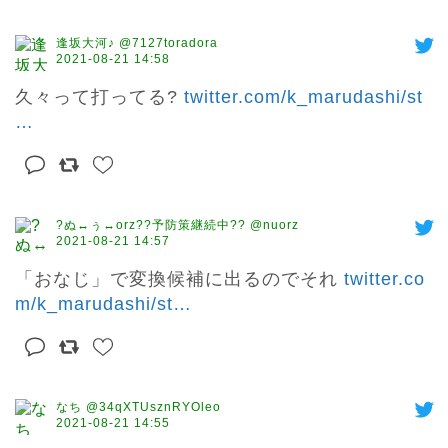
逢坂大河♪ @7127toradora
2021-08-21 14:58
久々って打ってる? 
twitter.com/k_marudashi/st
…
?ぬ↔︎ぅ↔︎orz??予防策継続中?? @nuorz
2021-08-21 14:57
「おなじ」で変換候補に出るのでそれ 
twitter.co
m/k_marudashi/st
…
なち @34qXTUsznRYOleo
2021-08-21 14:55