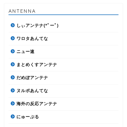
ANTENNA
しぃアンテナ(*ﾟーﾟ)
ワロタあんてな
ニュー速
まとめくすアンテナ
だめぽアンテナ
ヌルポあんてな
海外の反応アンテナ
にゅーぷる