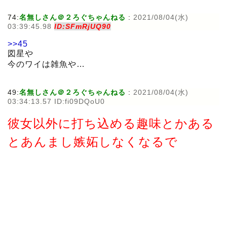
74:
名無しさん＠２ろぐちゃんねる
:
2021/08/04(水)
03:39:45.98
ID:SFmRjUQ90
>>45
図星や
今のワイは雑魚や…
49:
名無しさん＠２ろぐちゃんねる
:
2021/08/04(水)
03:34:13.57 ID:fi09DQoU0
彼女以外に打ち込める趣味とかある
とあんまし嫉妬しなくなるで