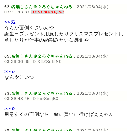
62:
名無しさん＠２ろぐちゃんねる
:
2021/08/04(水)
03:37:43.87
ID:SFmRjUQ90
>>32
なんか面倒くさいんや
誕生日プレゼント用意したりクリスマスプレゼント用
意したりが仕事の納期みたいな感覚や
65:
名無しさん＠２ろぐちゃんねる
:
2021/08/04(水)
03:38:36.85 ID:XEZXeI8N0
>>62
なんやこいつ
73:
名無しさん＠２ろぐちゃんねる
:
2021/08/04(水)
03:39:43.46 ID:korSxcjB0
>>62
用意するの面倒なら一緒に買いに行けばええやん
79:
名無しさん＠２ろぐちゃんねる
:
2021/08/04(水)