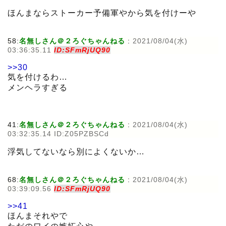
ほんまならストーカー予備軍やから気を付けーや
58:
名無しさん＠２ろぐちゃんねる
:
2021/08/04(水)
03:36:35.11
ID:SFmRjUQ90
>>30
気を付けるわ…
メンヘラすぎる
41:
名無しさん＠２ろぐちゃんねる
:
2021/08/04(水)
03:32:35.14 ID:Z05PZBSCd
浮気してないなら別によくないか…
68:
名無しさん＠２ろぐちゃんねる
:
2021/08/04(水)
03:39:09.56
ID:SFmRjUQ90
>>41
ほんまそれやで