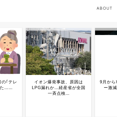
ABOUT
、原因は
9月から車の運転者ドライバ
【悲報
省が全国
ー激減する模様・・・...
しろよ」
.
時の