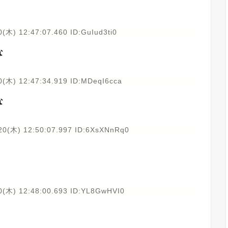
(木) 12:47:07.460 ID:GuIud3ti0
な
0(木) 12:47:34.919 ID:MDeqI6cca
な
20(木) 12:50:07.997 ID:6XsXNnRq0
0(木) 12:48:00.693 ID:YL8GwHVI0