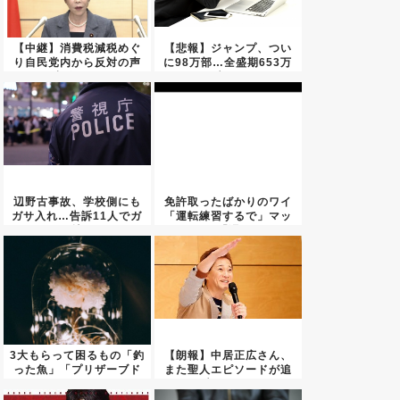
【中継】消費税減税めぐ
【悲報】ジャンプ、つい
り自民党内から反対の声
に98万部…全盛期653万
相次ぐ...
部...
辺野古事故、学校側にも
免許取ったばかりのワイ
ガサ入れ…告訴11人でガ
「運転練習するで」マッ
チ捜...
マ「遅...
3大もらって困るもの「釣
【朗報】中居正広さん、
った魚」「プリザーブド
また聖人エピソードが追
フラ...
加され...