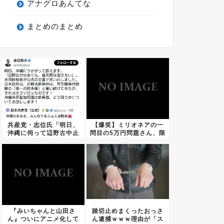
アナグロあんてな
まとめのまとめ
共産党・志位氏「明日、
【爆笑】ミリオネアの一
沖縄に伺って辺野古中止
問目の5万円問題さん、限
を訴え...
界突...
『みいちゃんと山田さ
踏切止めまくったおっさ
ん』ついにアニメ化して
ん逮捕ｗｗｗ理由が「ス