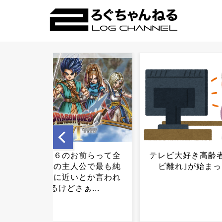
テレビ大好き高齢者の｢テレ
イオン爆発事故
ビ離れ｣が始まった…...
LPG漏れか…経産
一斉点検..