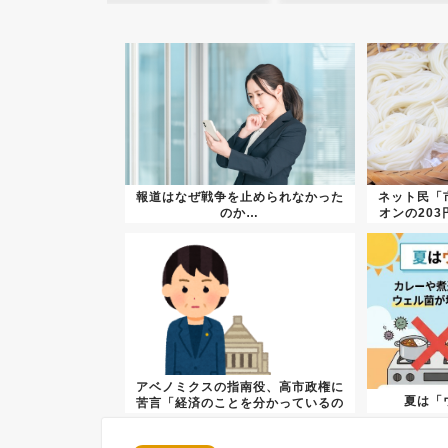
報道はなぜ戦争を止められなかった
ネット民「
のか…
オンの20
アベノミクスの指南役、高市政権に
夏は「
苦言「経済のことを分かっているの
か？...