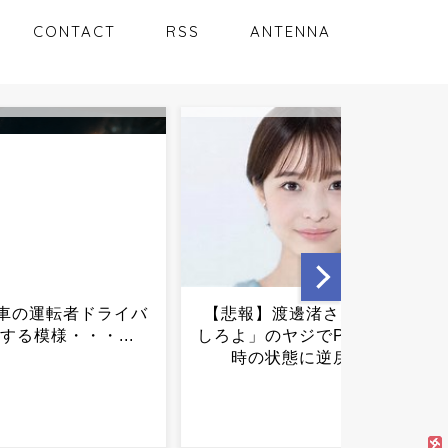
CONTACT
RSS
ANTENNA
】渡邊渚さん「キス
【悩み】ガリガリすぎて夏
のヤジでPTSD発症
何を着ればいいの？？？...
状態に逆戻り...