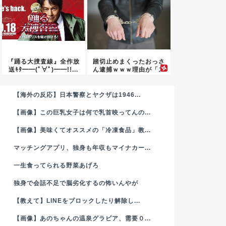
『踊る大捜査線』全作放
踏切止めまくったおっさ
送ｷﾀ━━(ﾟ∀ﾟ)━━!!...
ん逮捕ｗｗｗ理由が「ス
トレス...
【海外の反応】日本警察とヤクザは1946...
【画像】この巨乳女子は何で乳首映ってんの...
【画像】美味くてオススメの「冷凍食品」教...
マッチングアプリ、独身も年収もマイナカー...
一生食ってられる野菜あげろ
独身で会話不足で脳劣化するの怖いんやが
【教えて】LINEをブロックしたり解除し...
【画像】あのちゃんの温泉グラビア、需要０...