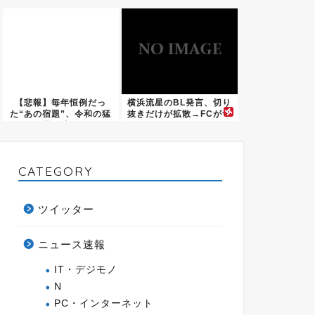
速拒...
【悲報】毎年恒例だっ
横浜流星のBL発言、切り
た“あの宿題”、令和の猛
抜きだけが拡散→FCがつ
暑で崩...
い...
CATEGORY
ツイッター
ニュース速報
IT・デジモノ
N
PC・インターネット