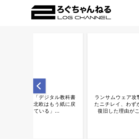
ランサムウェア攻撃を受け
高市政権「減税し
たニチレイ、わずか10日で
財源「これから
復旧した理由がこちら...
す」...