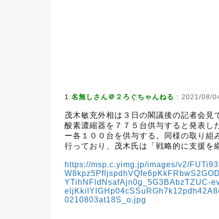
1:
名無しさん＠２ろぐちゃんねる
:
2021/08/0
茂木敏充外相は３日の閣議後の記者会見
酸素濃縮器を７７５台供与すると発表し
ー各１００台を供与する。同様の取り組
行っており、茂木氏は「戦略的に支援を
https://msp.c.yimg.jp/images/v2/FU
W8kpz5PfljspdhVQfe6pKkFRbwS2GO
YTihNFldNsafAjn0g_5G3BAbzTZUC-e
eljKkiIYlGHp04cSSuRGh7k12pdh42A8
0210803at18S_o.jpg