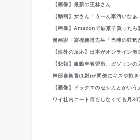
【画像】最新の王林さん
【動画】女さん「うーん車汚いなぁ…綺麗
【画像】Amazonで駄菓子買った
漫画家・冨樫義博先生「当時の狂気
【海外の反応】日本がオンライン海賊
【悲報】自動車教習所、ガソリンの
幹部自衛官(1尉)が同僚にキスや抱き
【画像】ドラクエのゼシカとかいう
ワイ社内ニート何もしなくても月30