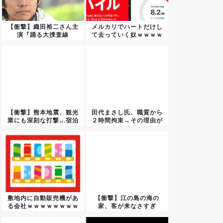
【衝撃】織田裕二さん主
メルカリでハートだけし
演『踊る大捜査線
て去っていく奴ｗｗｗｗ
N.E.W....
ｗｗｗ...
【衝撃】熊本地震、観光
田代まさし氏、職質から
業にも深刻な打撃…宿泊
２時間拘束→その理由が
キャン...
こちら...
敷地内に自動販売機があ
【衝撃】江の島の海の
る会社ｗｗｗｗｗｗｗｗ
家、客が来なさすぎ
ｗｗｗ...
て”酒”に全...