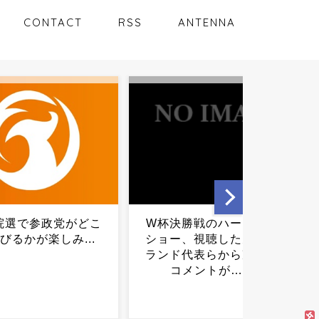
CONTACT
RSS
ANTENNA
勝戦のハーフタイム
【画像】ネット流行語2007
、視聴した元イング
年がヤバすぎてワロタｗｗ
代表らから凄まじい
ｗ...
メントが……...