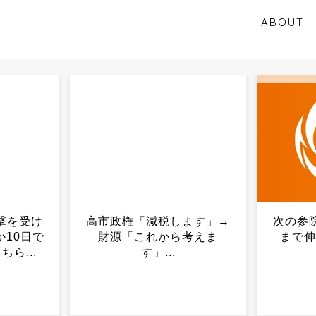
ABOUT
ます」→
次の参院選で参政党がどこ
W杯決
考えま
まで伸びるかが楽しみ...
ショー
ランド
コ