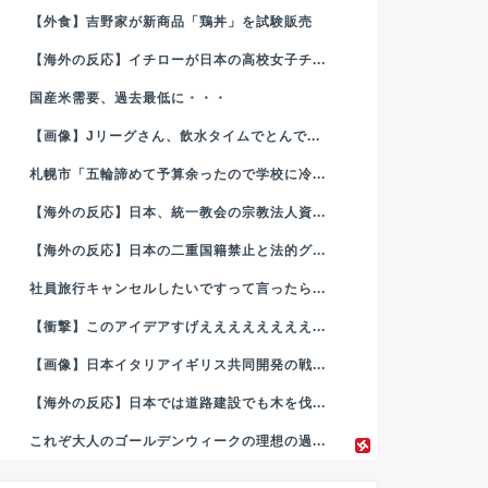
【外食】吉野家が新商品「鶏丼」を試験販売
【海外の反応】イチローが日本の高校女子チ...
国産米需要、過去最低に・・・
【画像】Jリーグさん、飲水タイムでとんで...
札幌市「五輪諦めて予算余ったので学校に冷...
【海外の反応】日本、統一教会の宗教法人資...
【海外の反応】日本の二重国籍禁止と法的グ...
社員旅行キャンセルしたいですって言ったら...
【衝撃】このアイデアすげええええええええ...
【画像】日本イタリアイギリス共同開発の戦...
【海外の反応】日本では道路建設でも木を伐...
これぞ大人のゴールデンウィークの理想の過...