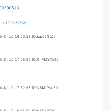
1080300518
plus/1628039722/
(水) 10:16:50.29 ID:ixp03GtZ0
4(水) 10:17:06.88 ID:9nFMYXk80
4(水) 10:17:32.63 ID:VBMfPVu80
(水) 10:19:15.64 ID:K8Fgf/Te0