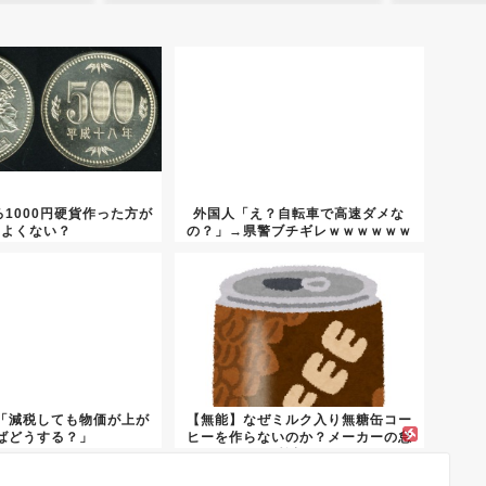
1000円硬貨作った方が
外国人「え？自転車で高速ダメな
よくない？
の？」→県警ブチギレｗｗｗｗｗｗ
ｗｗ
「減税しても物価が上が
【無能】なぜミルク入り無糖缶コー
ばどうする？」
ヒーを作らないのか？メーカーの怠
惰極...