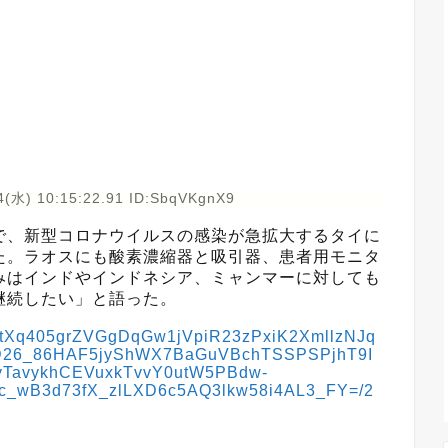
4(水) 10:15:22.91 ID:SbqVKgnX9
で、新型コロナウイルスの感染が急拡大するタイに
た。ラオスにも酸素濃縮器と吸引器、患者用モニタ
みはインドやインドネシア、ミャンマーに対しても
継続したい」と語った。
Ti93tXq405grZVGgDqGw1jVpiR23zPxiK2XmllzNJq
D26_86HAF5jyShWX7BaGuVBchTSSPSPjhT9I
vTavykhCEVuxkTvvY0utW5PBdw-
c_wB3d73fX_zlLXD6c5AQ3lkw58i4AL3_FY=/2