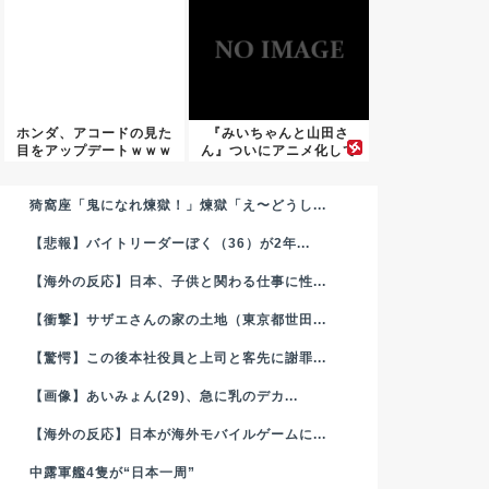
ホンダ、アコードの見た
『みいちゃんと山田さ
目をアップデートｗｗｗ
ん』ついにアニメ化して
ｗｗｗ
しまう←...
猗窩座「鬼になれ煉獄！」煉獄「え〜どうし...
【悲報】バイトリーダーぼく（36）が2年...
【海外の反応】日本、子供と関わる仕事に性...
【衝撃】サザエさんの家の土地（東京都世田...
【驚愕】この後本社役員と上司と客先に謝罪...
【画像】あいみょん(29)、急に乳のデカ...
【海外の反応】日本が海外モバイルゲームに...
中露軍艦4隻が“日本一周”