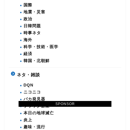
国際
地震・災害
政治
日韓問題
時事ネタ
海外
科学・技術・医学
経済
韓国・北朝鮮
ネタ・雑談
DQN
ニコニコ
バカ発見器
SPONSOR
ブラック企業
本日の地球滅亡
炎上
趣味・流行