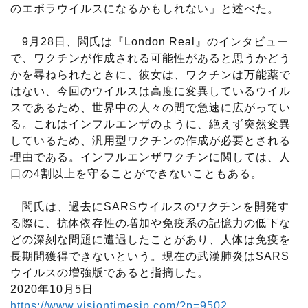
のエボラウイルスになるかもしれない」と述べた。
9月28日、閻氏は『London Real』のインタビュー
で、ワクチンが作成される可能性があると思うかどう
かを尋ねられたときに、彼女は、ワクチンは万能薬で
はない、今回のウイルスは高度に変異しているウイル
スであるため、世界中の人々の間で急速に広がってい
る。これはインフルエンザのように、絶えず突然変異
しているため、汎用型ワクチンの作成が必要とされる
理由である。インフルエンザワクチンに関しては、人
口の4割以上を守ることができないこともある。
閻氏は、過去にSARSウイルスのワクチンを開発す
る際に、抗体依存性の増加や免疫系の記憶力の低下な
どの深刻な問題に遭遇したことがあり、人体は免疫を
長期間獲得できないという。現在の武漢肺炎はSARS
ウイルスの増強版であると指摘した。
2020年10月5日
https://www.visiontimesjp.com/?p=9502