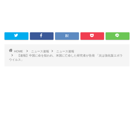
HOME
ニュース速報
ニュース速報
【速報】中国に命を狙われ、米国に亡命した研究者が告発 「次は強化版エボラ
ウイルス」