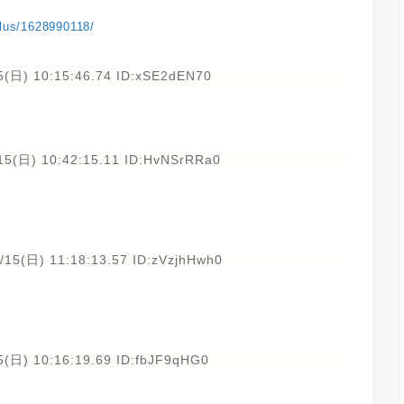
plus/1628990118/
5(日) 10:15:46.74 ID:xSE2dEN70
15(日) 10:42:15.11 ID:HvNSrRRa0
/15(日) 11:18:13.57 ID:zVzjhHwh0
5(日) 10:16:19.69 ID:fbJF9qHG0