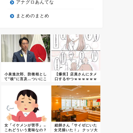
アナグロあんてな
まとめのまとめ
小泉進次郎、防衛相とし
【爆笑】店員さんにタメ
て”核”に言及…ついにこ
口するやつｗｗｗｗｗｗ
の議...
ｗｗｗ...
女「イケメンが苦手」←
絵師さん「サイゼにいた
これどういう意味なの？
女児描いた！」 クッソ大