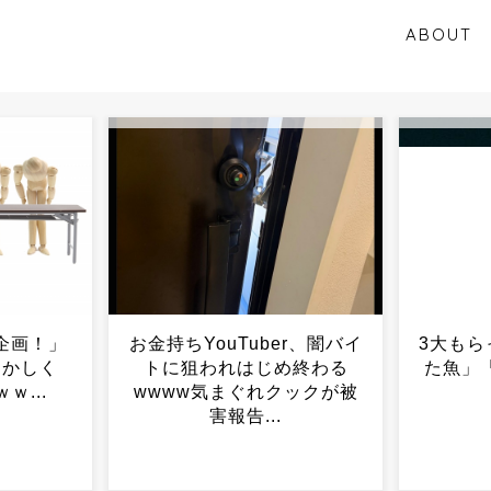
ABOUT
r、闇バイ
3大もらって困るもの「釣っ
【衝撃
め終わる
た魚」「プリザーブドフラ
かい？
ックが被
ワー」...
び太な
は負け