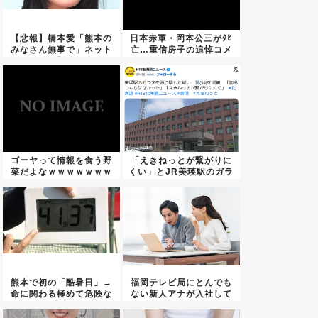
【悲報】橋本愛「熊本の
日本赤軍・岡本公三がﾀﾋ
みなさん無事で」ネット
亡…重信房子の追悼コメ
民「い...
ント...
ゴーヤって情報を食う野
「えきねっとが繋がりに
菜だよなｗｗｗｗｗｗｗ
くい」とJR美瑛駅のガラ
ｗｗｗ
スを...
熊本で初の「酷暑日」→
福岡テレビ局にとんでも
命に関わる極めて危険な
ない新人アナが入社して
暑さ
しまう...