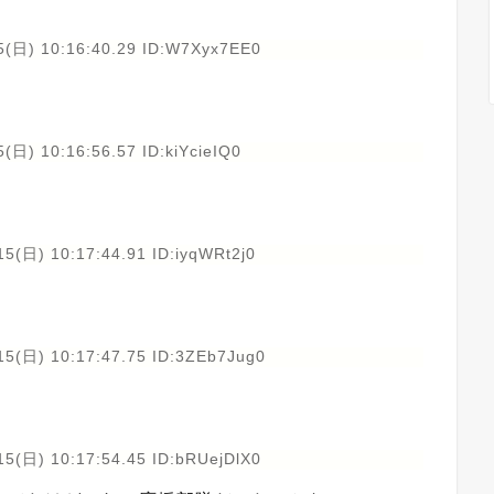
5(日) 10:16:40.29 ID:W7Xyx7EE0
(日) 10:16:56.57 ID:kiYcieIQ0
5(日) 10:17:44.91 ID:iyqWRt2j0
15(日) 10:17:47.75 ID:3ZEb7Jug0
15(日) 10:17:54.45 ID:bRUejDlX0