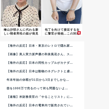
檜山沙耶さんに代わる新
包丁を向けて接近する女
しい弱者男性の姫が発見
に警官が発砲…この対応
される...
は妥当...
【海外の反応】日本・東京のレトロで隠れ家...
【画像】美人実力派声優の和泉風花さん、ス...
【海外の反応】日本の同性カップルがカナダ...
【海外の反応】日本は動物のネグレクトと虐...
年末年始の休暇が31日から3日までしかな...
壺を1000万で売るのって何も問題ないよ...
【速報】米財務長官の「やることリスト」に...
【海外の反応】日本の電車内で販売されてい...