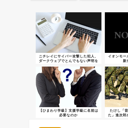
ニチレイにサイバー攻撃した犯人、
イオンモー
ダークウェブでとんでもない声明を
新
出す
【ひまわり学級】支援学級に名前は
たけし「
必要なのか
た」進次郎