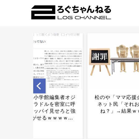
松のや「ママ応援企画！」
お金持ちYouTube
ネット民「それおかしく
トに狙われはじ
ね？」→結果ｗｗｗ...
wwww気まぐれク
害報告...