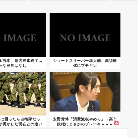
ル熊本、館内捜索終了…
ショートスリーパー堀大輔、高須幹
たな発見はなし
弥にブチギレ
昔は困ったら自衛隊だっ
安野貴博「消費減税やめろ」→高市
が明かした現在との違い
政権にまさかのブレーキｗｗｗ
がこち...