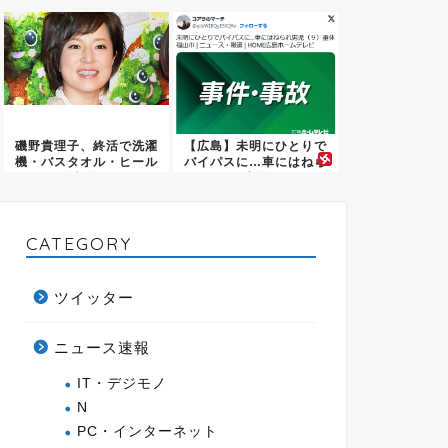
炎上...
磯野貴理子、終活で洗濯
【広島】未明にひとりで
機・バスタオル・ヒール
バイパスに…車にはねら
全部捨...
れ小学...
CATEGORY
ツイッター
ニュース速報
IT・デジモノ
N
PC・インターネット