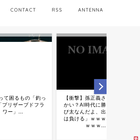
CONTACT
RSS
ANTENNA
】孫正義さん「いい
高市内閣、支持率急落…有
AI時代に勝つのはの
権者が気付き始めた“本当の
んだよ、出木杉くん
狙い”とは...
る」ｗｗｗｗｗｗｗ
ｗｗｗ...