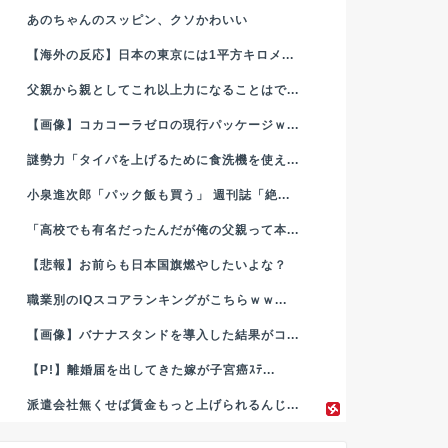
あのちゃんのスッピン、クソかわいい
【海外の反応】日本の東京には1平方キロメ...
父親から親としてこれ以上力になることはで...
【画像】コカコーラゼロの現行パッケージｗ...
謎勢力「タイパを上げるために食洗機を使え...
小泉進次郎「パック飯も買う」 週刊誌「絶...
「高校でも有名だったんだが俺の父親って本...
【悲報】お前らも日本国旗燃やしたいよな？
職業別のIQスコアランキングがこちらｗｗ...
【画像】バナナスタンドを導入した結果がコ...
【P!】離婚届を出してきた嫁が子宮癌ｽﾃ...
派遣会社無くせば賃金もっと上げられるんじ...