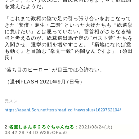
を覚えたようだ。
「これまで政権の陰で足の引っ張り合いをおこなって
きた “安倍・麻生・二階” といった大物たちも『総選挙
に負けたい』とは思っていない。菅首相がさらなる補
強と考えるのが、総裁選出馬予定の “ポスト菅” たちを
入閣させ、選挙の顔を増やすこと。『窮地になれば党
も動く』と目論む “挙党一致” 内閣なんですよ」（須田
氏）
“落ち目のヒーロー” が目玉では心許ない。
（週刊FLASH 2021年9月7日号）
元スレ
https://asahi.5ch.net/test/read.cgi/newsplus/1629762104/
2:
名無しさん＠２ろぐちゃんねる
:
2021/08/24(火)
08:42:28.74 ID:W36zOFxa0