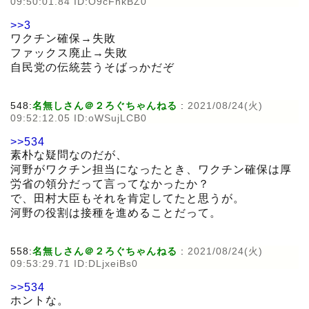
09:50:01.84 ID:O9cFhkBZ0
>>3
ワクチン確保→失敗
ファックス廃止→失敗
自民党の伝統芸うそばっかだぞ
548:
名無しさん＠２ろぐちゃんねる
:
2021/08/24(火)
09:52:12.05 ID:oWSujLCB0
>>534
素朴な疑問なのだが、
河野がワクチン担当になったとき、ワクチン確保は厚
労省の領分だって言ってなかったか？
で、田村大臣もそれを肯定してたと思うが。
河野の役割は接種を進めることだって。
558:
名無しさん＠２ろぐちゃんねる
:
2021/08/24(火)
09:53:29.71 ID:DLjxeiBs0
>>534
ホントな。