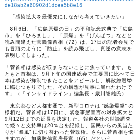
de18ab2a60902d1dcea5b8e16
「感染拡大を最優先にしながら考えていきたい」
8月6日、「広島原爆の日」の平和記念式典で「広島
市」を「ひろまし」、「原爆」を「げんぱつ」などと
読み間違えた菅義偉首相（72）は、17日の記者会見で
も冒頭のように「防止」を読み飛ばし、真逆の意志を
表明してしまった。
「菅首相は感染が収まらないことに焦っています。も
ともと首相は、9月下旬の国連総会で主要国に比べて日
本は感染が抑制できたことをアピールし、解散総選挙
に臨むつもりでした。その構想が見事に崩れたわけで
す」（「インサイドライン」編集長・歳川隆雄氏）
東京都など大都市圏で、新型コロナは “感染爆発” の
様相だ。菅首相は17日に、緊急事態宣言の対象拡大と
9月12日までの延長を決定した。報道各社の世論調査
で続々と支持率は20％台を記録し、国民からの風当た
りが “暴風” に切り替わった菅政権。さらに菅首相を悩
ますのが、加藤勝信官房長官（65）だという。