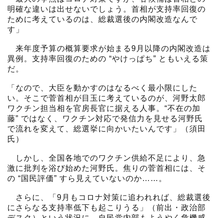
明確な違いは出せないでしょう。首相が支持率回復の
ために考えているのは、総裁選後の内閣改造なんで
す」
来年度予算の概算要求が始まる9月以降の内閣改造は
異例。支持率回復のための “やけっぱち” ともいえる策
だ。
「なので、大臣を動かすのはなるべく最小限にした
い。そこで菅首相が目玉に考えているのが、河野太郎
ワクチン担当相を官房長官に据える人事。“不在の加
藤” ではなく、ワクチン対応で発信力を見せる河野氏
で流れを変えて、総選挙に向かいたいんです」（須田
氏）
しかし、全国各地でのワクチン供給不足により、急
激に批判を浴び始めた河野氏。焦りの菅首相には、そ
の “国民評価” すら見えていないのか……。
さらに、「9月もコロナ対策に追われれば、総裁選後
にさらなる支持率低下も起こりうる」（前出・政治部
デスク）という状況に、自民党内部もようやく危機感