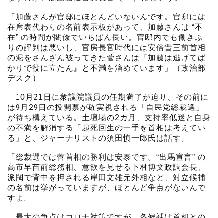
「加藤さんが官邸にほとんどいないんです。官邸には
在席表代わりの名前表示板があって、加藤さんは “不
在” の時間が閣僚でいちばん長い。官邸内でも働きぶ
りの評判は悪いし、官房長官時代には安倍晋三前首相
の泥をさんざん被ってきた菅さんは『加藤は逃げてば
かりで役に立たん』と不満を溜めています」（政治部
デスク）
10月21日に衆議院議員の任期満了が迫り、その前に
は9月29日の投開票が確実視される「自民党総裁選」
が待ち構えている。土壇場の2カ月、支持率低迷と自身
の不満を解消する「起死回生の一手を首相は考えてい
る」と、ジャーナリストの須田慎一郎氏は話す。
「総裁選では菅首相の勝利は安泰です。“出馬宣言” の
高市早苗前総務相、意欲を見せる下村博文政調会長、
派閥で背中を押される岸田文雄元外相など、対立候補
の名前は挙がっていますが、ほとんど争点がないんで
すよ。
最大の争点はコロナ対策ですが、各候補は首相との