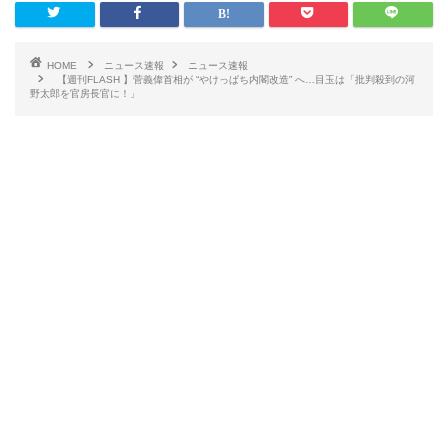
HOME
ニュース速報
ニュース速報
【週刊FLASH 】菅義偉首相が “やけっぱち内閣改造” へ…目玉は「批判殺到の河
野太郎を官房長官に！」