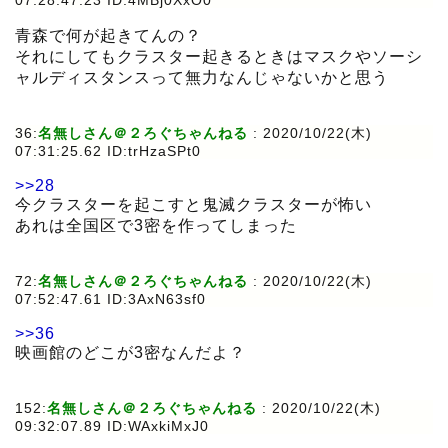
07:28:47.23 ID:4MBj0XxO0
青森で何が起きてんの？
それにしてもクラスター起きるときはマスクやソーシ
ャルディスタンスって無力なんじゃないかと思う
36:
名無しさん＠２ろぐちゃんねる
:
2020/10/22(木)
07:31:25.62 ID:trHzaSPt0
>>28
今クラスターを起こすと鬼滅クラスターが怖い
あれは全国区で3密を作ってしまった
72:
名無しさん＠２ろぐちゃんねる
:
2020/10/22(木)
07:52:47.61 ID:3AxN63sf0
>>36
映画館のどこが3密なんだよ？
152:
名無しさん＠２ろぐちゃんねる
:
2020/10/22(木)
09:32:07.89 ID:WAxkiMxJ0