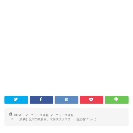
HOME
ニュース速報
ニュース速報
【青森】弘前の飲食店、大規模クラスター 感染者110人に