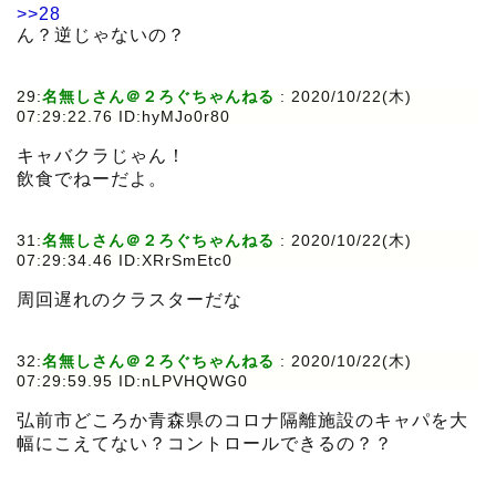
>>28
ん？逆じゃないの？
29:
名無しさん＠２ろぐちゃんねる
:
2020/10/22(木)
07:29:22.76 ID:hyMJo0r80
キャバクラじゃん！
飲食でねーだよ。
31:
名無しさん＠２ろぐちゃんねる
:
2020/10/22(木)
07:29:34.46 ID:XRrSmEtc0
周回遅れのクラスターだな
32:
名無しさん＠２ろぐちゃんねる
:
2020/10/22(木)
07:29:59.95 ID:nLPVHQWG0
弘前市どころか青森県のコロナ隔離施設のキャパを大
幅にこえてない？コントロールできるの？？