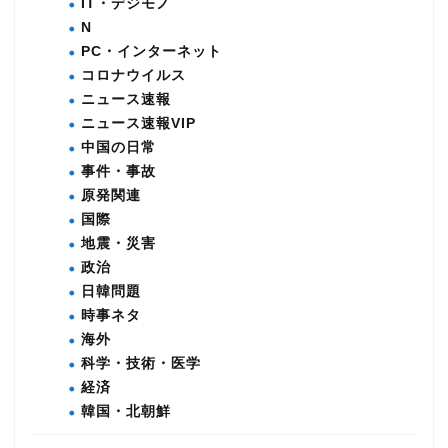
IT・デジモノ
N
PC・インターネット
コロナウイルス
ニュース速報
ニュース速報VIP
中国の日常
事件・事故
原発関連
国際
地震・災害
政治
日韓問題
時事ネタ
海外
科学・技術・医学
経済
韓国・北朝鮮