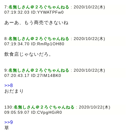
7:
名無しさん＠２ろぐちゃんねる
:
2020/10/22(木)
07:19:32.03 ID:YYWATPFw0
あーあ、もう商売できないね
8:
名無しさん＠２ろぐちゃんねる
:
2020/10/22(木)
07:19:34.70 ID:RmRp1OH80
飲食店じゃないだろ。
9:
名無しさん＠２ろぐちゃんねる
:
2020/10/22(木)
07:20:43.17 ID:27IM14BK0
>>8
おだまり
130:
名無しさん＠２ろぐちゃんねる
:
2020/10/22(木)
09:05:59.07 ID:CVpgHGiR0
>>9
草