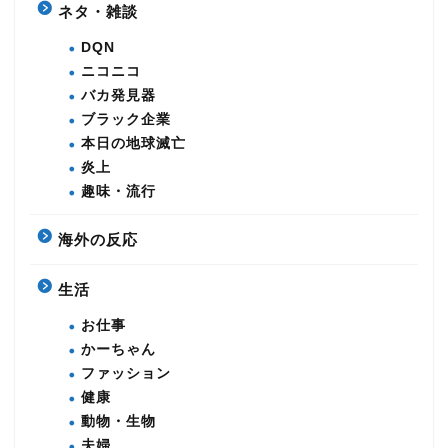
ネタ・雑談
DQN
ニコニコ
バカ発見器
ブラック企業
本日の地球滅亡
炎上
趣味・流行
海外の反応
生活
お仕事
かーちゃん
ファッション
健康
動物・生物
夫婦