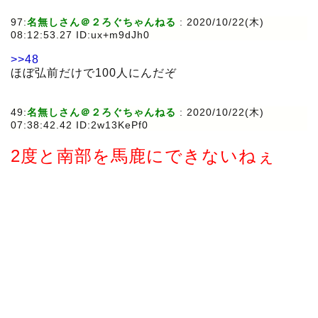
97:
名無しさん＠２ろぐちゃんねる
:
2020/10/22(木)
08:12:53.27 ID:ux+m9dJh0
>>48
ほぼ弘前だけで100人にんだぞ
49:
名無しさん＠２ろぐちゃんねる
:
2020/10/22(木)
07:38:42.42 ID:2w13KePf0
2度と南部を馬鹿にできないねぇ