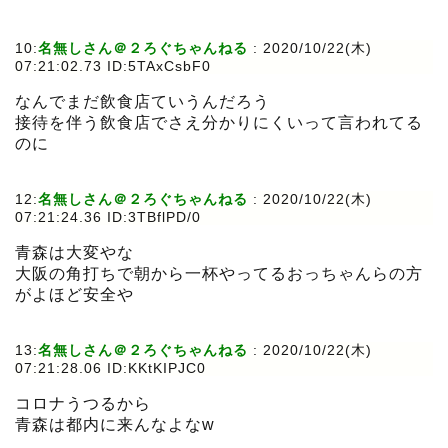
10:
名無しさん＠２ろぐちゃんねる
:
2020/10/22(木)
07:21:02.73 ID:5TAxCsbF0
なんでまだ飲食店ていうんだろう
接待を伴う飲食店でさえ分かりにくいって言われてる
のに
12:
名無しさん＠２ろぐちゃんねる
:
2020/10/22(木)
07:21:24.36 ID:3TBflPD/0
青森は大変やな
大阪の角打ちで朝から一杯やってるおっちゃんらの方
がよほど安全や
13:
名無しさん＠２ろぐちゃんねる
:
2020/10/22(木)
07:21:28.06 ID:KKtKIPJC0
コロナうつるから
青森は都内に来んなよなw