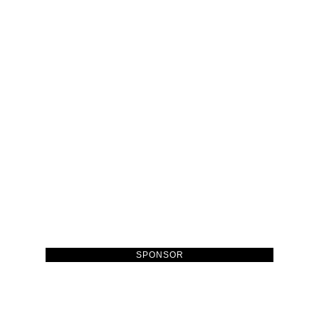
SPONSOR