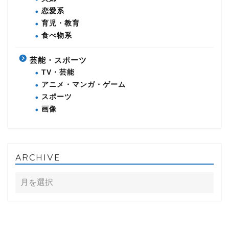
恋愛系
育児・教育
食べ物系
芸能・スポーツ
TV・芸能
アニメ・マンガ・ゲーム
スポーツ
画像
ARCHIVE