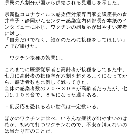
県民の八割分が国から供給される見通しを示した。
県新型コロナウイルス感染症対策専門家会議座長の倉
井華子・静岡がんセンター感染症内科部長が本紙のイ
ンタビューに応じ、ワクチンの副反応が出やすい若者
に対し、
「自分だけでなく、誰かのために接種をしてほしい」
と呼び掛けた。
－ワクチン接種の効果は。
これまでに医療従事者と高齢者が接種をしてきた中、
七月に高齢者の接種率が六割を超えるようになってか
ら、感染者数も比例して減ってきた。
全体の感染者数の２０〜３０％が高齢者だったが、七
月は１０％台で、８％になった週もある。
－副反応を恐れる若い世代は一定数いる。
ほかのワクチンに比べ、いろんな症状が出やすいのは
確か。初めて打つワクチンなので、不安が消えないの
は当たり前のことだ。