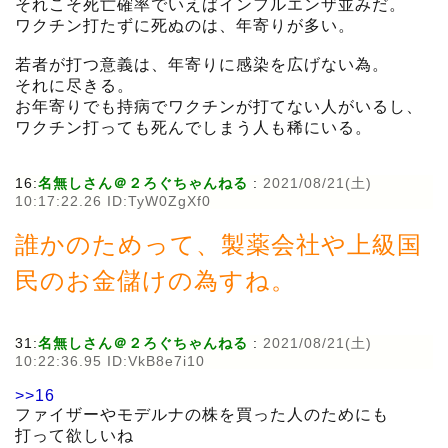
それこそ死亡確率でいえばインフルエンザ並みだ。
ワクチン打たずに死ぬのは、年寄りが多い。
若者が打つ意義は、年寄りに感染を広げない為。
それに尽きる。
お年寄りでも持病でワクチンが打てない人がいるし、
ワクチン打っても死んでしまう人も稀にいる。
16:
名無しさん＠２ろぐちゃんねる
:
2021/08/21(土)
10:17:22.26 ID:TyW0ZgXf0
誰かのためって、製薬会社や上級国
民のお金儲けの為すね。
31:
名無しさん＠２ろぐちゃんねる
:
2021/08/21(土)
10:22:36.95 ID:VkB8e7i10
>>16
ファイザーやモデルナの株を買った人のためにも
打って欲しいね