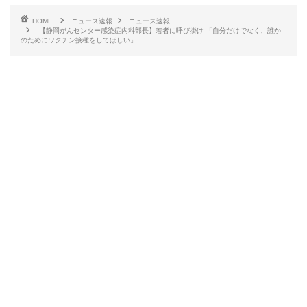
HOME
ニュース速報
ニュース速報
【静岡がんセンター感染症内科部長】若者に呼び掛け 「自分だけでなく、誰か
のためにワクチン接種をしてほしい」