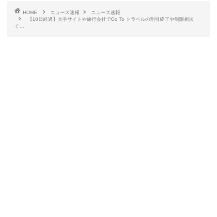
HOME
ニュース速報
ニュース速報
【10日経過】大手サイトや旅行会社でGo To トラベルの割引終了や制限相次
ぐ…