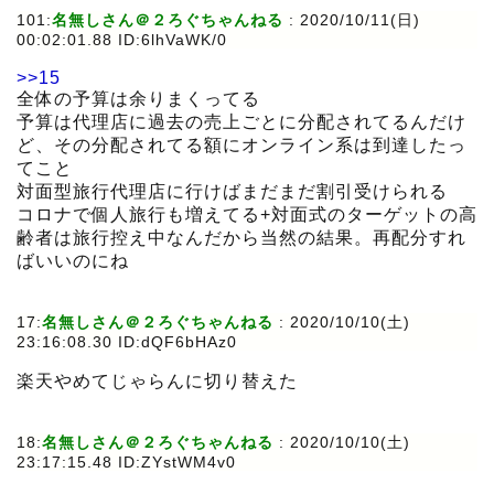
101:
名無しさん＠２ろぐちゃんねる
:
2020/10/11(日)
00:02:01.88 ID:6lhVaWK/0
>>15
全体の予算は余りまくってる
予算は代理店に過去の売上ごとに分配されてるんだけ
ど、その分配されてる額にオンライン系は到達したっ
てこと
対面型旅行代理店に行けばまだまだ割引受けられる
コロナで個人旅行も増えてる+対面式のターゲットの高
齢者は旅行控え中なんだから当然の結果。再配分すれ
ばいいのにね
17:
名無しさん＠２ろぐちゃんねる
:
2020/10/10(土)
23:16:08.30 ID:dQF6bHAz0
楽天やめてじゃらんに切り替えた
18:
名無しさん＠２ろぐちゃんねる
:
2020/10/10(土)
23:17:15.48 ID:ZYstWM4v0