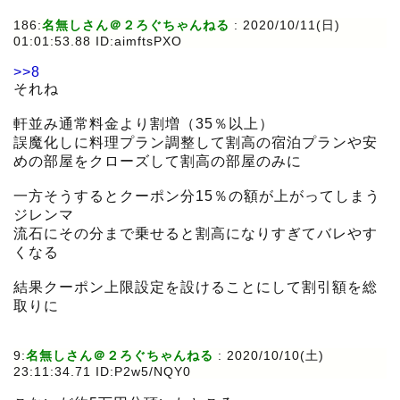
186:
名無しさん＠２ろぐちゃんねる
:
2020/10/11(日)
01:01:53.88 ID:aimftsPXO
>>8
それね
軒並み通常料金より割増（35％以上）
誤魔化しに料理プラン調整して割高の宿泊プランや安
めの部屋をクローズして割高の部屋のみに
一方そうするとクーポン分15％の額が上がってしまう
ジレンマ
流石にその分まで乗せると割高になりすぎてバレやす
くなる
結果クーポン上限設定を設けることにして割引額を総
取りに
9:
名無しさん＠２ろぐちゃんねる
:
2020/10/10(土)
23:11:34.71 ID:P2w5/NQY0