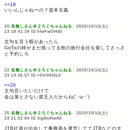
>>18
いいんじゃねーの？資本主義
20:
名無しさん＠２ろぐちゃんねる
:
2020/10/10(土)
23:18:41.34 ID:hfwFwOHd0
文句を言う暇があったら
GoToの枠がまだ残ってる他の旅行会社を探してさっさ
と予約しろ
22:
名無しさん＠２ろぐちゃんねる
:
2020/10/10(土)
23:19:36.57 ID:+0V/HH3L0
>>20
文句言いたいだけで
金は落とさない貧乏人だからね(´･ω･`)
25:
名無しさん＠２ろぐちゃんねる
:
2020/10/10(土)
23:21:02.84 ID:3ig8mRwA0
JTB社員が出向して事務局を運営しててJTBなどの大