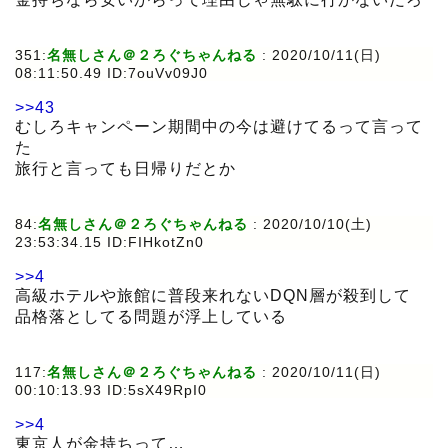
351:
名無しさん＠２ろぐちゃんねる
:
2020/10/11(日)
08:11:50.49 ID:7ouVv09J0
>>43
むしろキャンペーン期間中の今は避けてるって言って
た
旅行と言っても日帰りだとか
84:
名無しさん＠２ろぐちゃんねる
:
2020/10/10(土)
23:53:34.15 ID:FIHkotZn0
>>4
高級ホテルや旅館に普段来れないDQN層が殺到して
品格落としてる問題が浮上している
117:
名無しさん＠２ろぐちゃんねる
:
2020/10/11(日)
00:10:13.93 ID:5sX49RpI0
>>4
東京人が金持ちって…