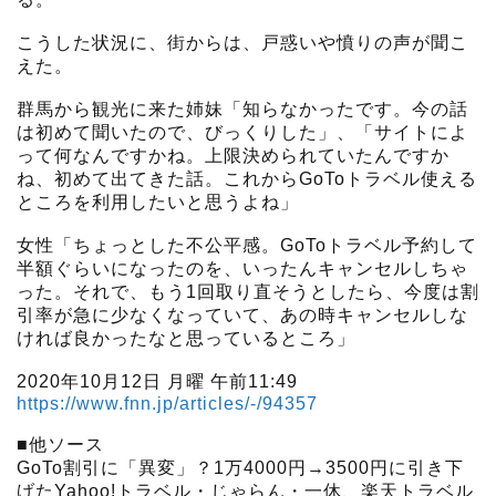
こうした状況に、街からは、戸惑いや憤りの声が聞こ
えた。
群馬から観光に来た姉妹「知らなかったです。今の話
は初めて聞いたので、びっくりした」、「サイトによ
って何なんですかね。上限決められていたんですか
ね、初めて出てきた話。これからGoToトラベル使える
ところを利用したいと思うよね」
女性「ちょっとした不公平感。GoToトラベル予約して
半額ぐらいになったのを、いったんキャンセルしちゃ
った。それで、もう1回取り直そうとしたら、今度は割
引率が急に少なくなっていて、あの時キャンセルしな
ければ良かったなと思っているところ」
2020年10月12日 月曜 午前11:49
https://www.fnn.jp/articles/-/94357
■他ソース
GoTo割引に「異変」？1万4000円→3500円に引き下
げたYahoo!トラベル・じゃらん・一休、楽天トラベル