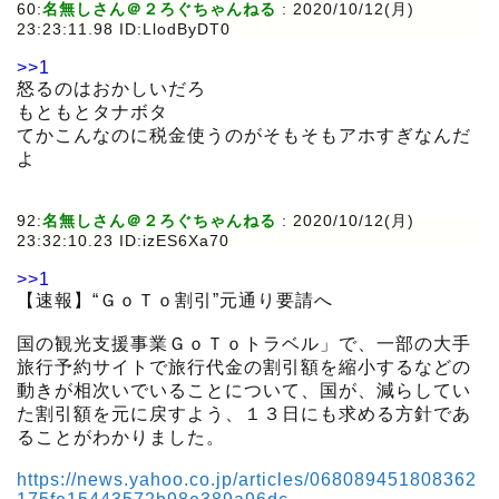
60:
名無しさん＠２ろぐちゃんねる
:
2020/10/12(月)
23:23:11.98 ID:LlodByDT0
>>1
怒るのはおかしいだろ
もともとタナボタ
てかこんなのに税金使うのがそもそもアホすぎなんだ
よ
92:
名無しさん＠２ろぐちゃんねる
:
2020/10/12(月)
23:32:10.23 ID:izES6Xa70
>>1
【速報】“ＧｏＴｏ割引”元通り要請へ
国の観光支援事業ＧｏＴｏトラベル」で、一部の大手
旅行予約サイトで旅行代金の割引額を縮小するなどの
動きが相次いでいることについて、国が、減らしてい
た割引額を元に戻すよう、１３日にも求める方針であ
ることがわかりました。
https://news.yahoo.co.jp/articles/068089451808362