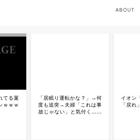
ABOUT
？」→何
イオン「戻るな」テナント
辛うじ
これは事
「戻れ」…食い違う証言が
万代の
く…...
判明...
た隣接
う