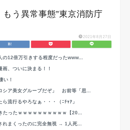
て もう異常事態”東京消防庁
2021年8月27日
12倍万引きする程度だったwww...
漫画、ついに決まる！！
凄い！
シア美女グループだぞ」 お前等「思...
ら流行るやろなぁ・・・（ﾆﾁｬｱ」
たったｗｗｗｗｗｗｗｗｗｗ【20...
まくったのに完全無視 → 1人死...