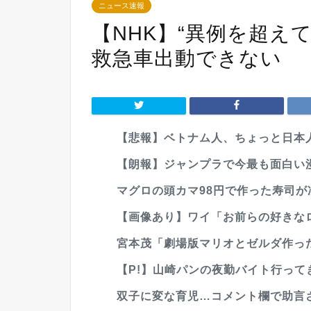
ニュース速報
【NHK】“異例を超え
救急車出動できない
【悲報】ベトナム人、ちょっと日本人の
【朗報】ジャンプラで今最も面白い
マグロの頭カマ98円で作った寿司が
【画像あり】ワイ「お前らの好きなロ
宮本茂「劇場版マリオとゼルダ作った
【P!】山崎パンの夜勤バイト行ってき
双子に変な育児…コメント欄で助言され