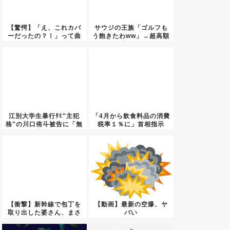
【驚愕】「え、これカバ
サウジの王族「ゴルフも
ーだったの？！」って曲
う飽きたわww」→超高額
ｗｗｗ...
賞金...
江別大学生暴行ﾀﾋ″主犯
「4月から飲食料品の消費
格″の川口侑斗被告に「無
税率１％に」首相指示
期...
も、自...
【衝撃】新幹線で包丁を
【動画】最新の空爆、ヤ
取り出した婆さん、まさ
バい
かの目...