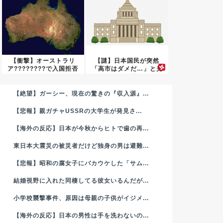
【衝撃】オーストラリ
【謎】日本国民が突然
ア????????で入国拒否
「高市はダメだ…」と見
さ...
限った理...
【絶望】ガーシー、現在の驚きの『収入源』...
【悲報】親ガチャUSSRの大学生が発見さ...
【海外の反応】日本が今秋からヒトで歯の再...
東日本大震災の被災者だけど独身の男は避難...
【悲報】昭和の腐女子にバカウケした「サム...
結婚視野に入れた同棲してる彼女いるんだが...
小学校襲撃事件、原因は母親の子供がイジメ...
【海外の反応】日本の男性は手を洗わないの...