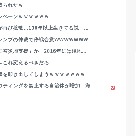
取られたｗ
ンペーンｗｗｗｗｗｗ
び拡散…100年以上生きてる説→...
ンプの仲裁で停戦合意WWWWWWW...
災地支援」か 2016年には現地...
←これ変えるべきだろ
収を叩き出してしまうｗｗｗｗｗｗｗ
ティングを禁止する自治体が増加 海...