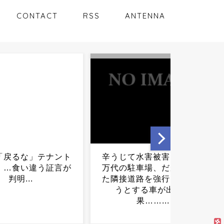
CONTACT
RSS
ANTENNA
て水害被害を免れた
小泉防衛相、核兵器の議論
駐車場、だが冠水し
は当然のことだ...
道路を強行突破しよ
とする車が出た結
果……...