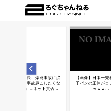
【画像】日本一売れてる菓
「居眠り運転かな
子パンの正体がコレｗｗｗ
度も追突→夫婦「
ｗｗｗ...
故じゃない」と気付