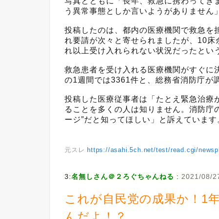
写真とともに「長年、救急に携わってき
う異常事態としか言いようがありません
投稿したのは、都内の医療機関で救急を
れ要請が次々と寄せられましたが、10
れ以上受け入れられない状況だったとい
救急患者を受け入れる医療機関がすぐに決
の1週間では3361件と、総務省消防庁
投稿した医療従事者は「たとえ緊急治療
ることを多くの人は知りません。消防庁
ージ”だと知ってほしい」と訴えています
元スレ
https://asahi.5ch.net/test/read.cgi/news
3:
名無しさん＠２ろぐちゃんねる
:
2021/08/2
これが自民党の成果か！1
んだよ！？