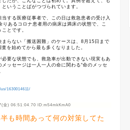
ましたが、こんなことは初めて。異例を超えて、も
」ということばがつづられています。
担当する医療従事者で、この日は救急患者の受け入
床余りあるコロナ患者用の病床は満床の状態で、こ
うことです。
まらない「搬送困難」のケースは、8月15日まで
が調査を始めてから最も多くなりました。
が必要な状態でも、救急車が出動できない現実もあ
のメッセージは一人一人の命に関わる“命のメッセ
。
plus/1630014611/
7(金) 06:51:04.70 ID:m54mkKmA0
年半も時間あって何の対策してた