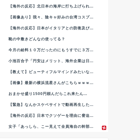
【海外の反応】北日本の海岸に打ち上げられ...
【画像あり】我々、陰キャ好みの台湾コスプ...
【海外の反応】日本がイタリアとの防衛及び...
靴の中敷きどんなの使ってる？
今月の給料１０万だったのにもうすでに３万...
小池百合子「円安はメリット、海外企業は日...
【教えて】ビューティフルマインドみたいな...
【画像】最新の横浜流星さんがこちらｗｗｗ...
おまかせ盛り1500円頼んだらこれ来たん...
【緊急】なんかスケベサイトで動画再生した...
【海外の反応】日本でクソゲーを理由に脅迫...
女子「あっしら、こー見えて全員海自の幹部...