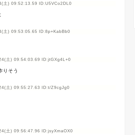
4(土) 09:52:13.59 ID:U5VCo2DL0
よ
4(土) 09:53:05.65 ID:8p+KabBb0
4(土) 09:54:03.69 ID:jtGXg4L+0
作りそう
4(土) 09:55:27.63 ID:t/Z9cgJg0
24(土) 09:56:47.96 ID:jsyXmaOX0