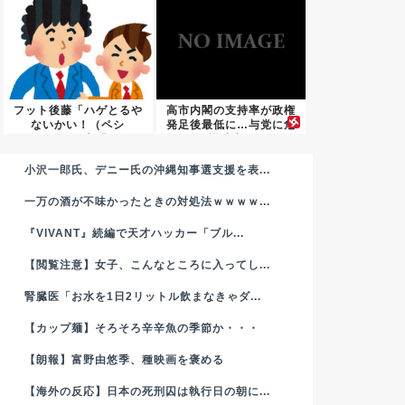
フット後藤「ハゲとるや
高市内閣の支持率が政権
ないかい！（ペシ
発足後最低に…与党に危
ッ！）」客「...
機感広...
小沢一郎氏、デニー氏の沖縄知事選支援を表...
一万の酒が不味かったときの対処法ｗｗｗｗ...
『VIVANT』続編で天才ハッカー「ブル...
【閲覧注意】女子、こんなところに入ってし...
腎臓医「お水を1日2リットル飲まなきゃダ...
【カップ麺】そろそろ辛辛魚の季節か・・・
【朗報】富野由悠季、種映画を褒める
【海外の反応】日本の死刑囚は執行日の朝に...