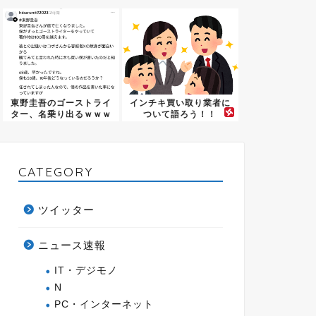
しまう←...
トレス...
東野圭吾のゴーストライ
インチキ買い取り業者に
ター、名乗り出るｗｗｗ
ついて語ろう！！
ｗｗｗ
CATEGORY
ツイッター
ニュース速報
IT・デジモノ
N
PC・インターネット