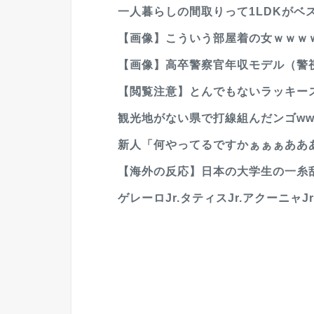
一人暮らしの間取りって1LDKがベ
【画像】こういう部屋着の女ｗｗｗ
【画像】高卒警察官年収モデル（警視
【閲覧注意】とんでもないラッキー
観光地がない県で打線組んだンゴwwwew
新人「何やってるですかぁぁぁあああ
【海外の反応】日本の大学生の一糸乱
ゲレーロJr.タティスJr.アクーニャJr