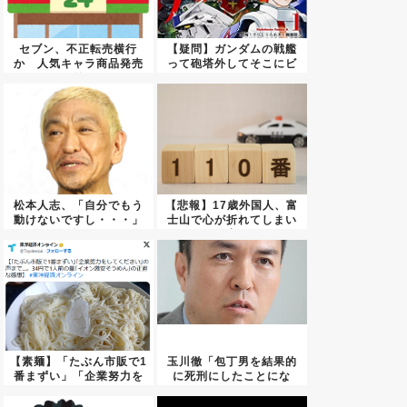
セブン、不正転売横行
【疑問】ガンダムの戦艦
か 人気キャラ商品発売
って砲塔外してそこにビ
前
ームラ...
松本人志、「自分でもう
【悲報】17歳外国人、富
動けないですし・・・」
士山で心が折れてしまい
今後の...
警察...
【素麺】「たぶん市販で1
玉川徹「包丁男を結果的
番まずい」「企業努力を
に死刑にしたことにな
して...
る」←こ...