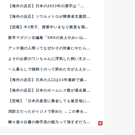
【海外の反応】日本の2023年の漢字は「...
【海外の反応】ソウルメトロが障害者支援団...
【悲報】中3男子、授業中いきなり教室を飛...
新卒マガジン女編集「SNSの炎上やみい山...
アンチ側の人間ってなぜかその対象にやたら...
よそのお家のワンちゃんに浮気した飼い主さ...
一人暮らしで猫飼うのって辞めた方がええか...
【海外の反応】日本の人口は13年連続で減...
【海外の反応】日本のホームレス数が過去最...
【悲報】「日本共産党に募金しても被災地に...
消防士だったがイジメで辞めた ←この事を...
幽☆遊☆白書の御手洗の能力って強すぎだろ...