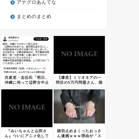
アナグロあんてな
まとめのまとめ
共産党・志位氏「明日、
【爆笑】ミリオネアの一
沖縄に伺って辺野古中止
問目の5万円問題さん、限
を訴え...
界突...
『みいちゃんと山田さ
踏切止めまくったおっさ
ん』ついにアニメ化して
ん逮捕ｗｗｗ理由が「ス