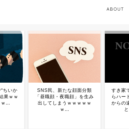
ABOUT
顔面分類
すき家でフリスビー頼んだ
ゼレン
」を生み
らハートなんだけど、店員
ｗｗｗｗ
からの遠回しな告白ってこ
明・・
と？？？？？...