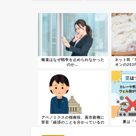
報道はなぜ戦争を止められなかった
ネット民「
のか…
オンの20
アベノミクスの指南役、高市政権に
夏は「
苦言「経済のことを分かっているの
か？...