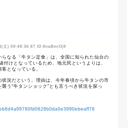
4(土) 09:48:36.87 ID:8naBmrOj9
らなる「牛タン定食」は、全国に知られた仙台の
う値付けとなっているため、地元民というよりは、
顧客となっている。
状況だという。理由は、今年春頃から牛タンの市
襲う“牛タンショック”とも言うべき状況を探っ
377eb8d4a99780fd0628b0da0e3990ebeaff76