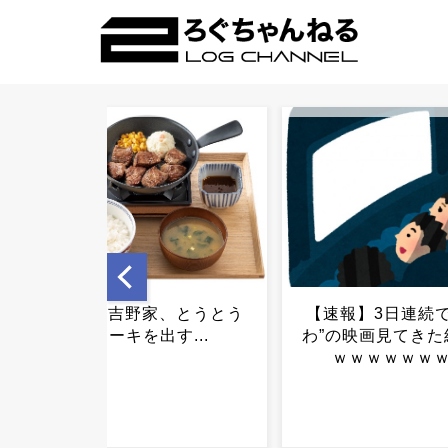
【速報】3日連続で“ちいか
SNS民、新たな
わ”の映画見てきた結果ｗｗ
「昼職顔・夜職顔
ｗｗｗｗｗｗｗｗ...
出してしまうｗ
ｗ...