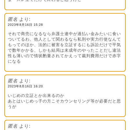
匿名
より:
2023年8月16日 15:28
それで商売になるなら弁護士連中が過払い金みたいに食い
ついてるわ、他人として関わるなら私刑や実力行使なんて
もってのほか、法的に被害を立証するにも訴訟だけで平気
で数年かかる、しかも結局は未成年のやったことだし違法
性も薄いので情状酌量されてかえって裁判費用だけで赤字
になる
匿名
より:
2023年8月16日 16:20
いじめの立証とか出来るのか
あとはいじめっ子の方こそカウンセリング等が必要だと思
うが
匿名
より: