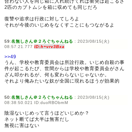
合わない人を同じ箱に入れ続けてれば衝突は起こるさ
2匹のカブトムシを箱に収めても同じだろ
復讐や追求は行政に対してしろよ
それが今後のいじめをなくすことにもつながるよ
59:
名無しさん＠２ろぐちゃんねる
:
2023/08/15(火)
08:57:21.777
ID:h+vrv3Bxa
>>49
うん、学校や教育委員会は所詮行政。いじめ自殺の事
件が起こるたび、世間からは学校や教育委員会がさん
ざん叩かれるが、何も変わらないじゃないか。
それより俺みたいな奴が全国に現れるほうが効果的
50:
名無しさん＠２ろぐちゃんねる
:
2023/08/15(火)
08:38:50.021 ID:duoRBObmM
陰湿ないじめって言うほどいじめか？
ネット断てば大半は無害だし
無視に害はない