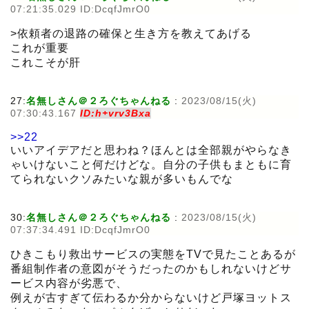
07:21:35.029 ID:DcqfJmrO0
>依頼者の退路の確保と生き方を教えてあげる
これが重要
これこそが肝
27:
名無しさん＠２ろぐちゃんねる
:
2023/08/15(火)
07:30:43.167
ID:h+vrv3Bxa
>>22
いいアイデアだと思わね？ほんとは全部親がやらなき
ゃいけないこと何だけどな。自分の子供もまともに育
てられないクソみたいな親が多いもんでな
30:
名無しさん＠２ろぐちゃんねる
:
2023/08/15(火)
07:37:34.491 ID:DcqfJmrO0
ひきこもり救出サービスの実態をTVで見たことあるが
番組制作者の意図がそうだったのかもしれないけどサ
ービス内容が劣悪で、
例えが古すぎて伝わるか分からないけど戸塚ヨットス