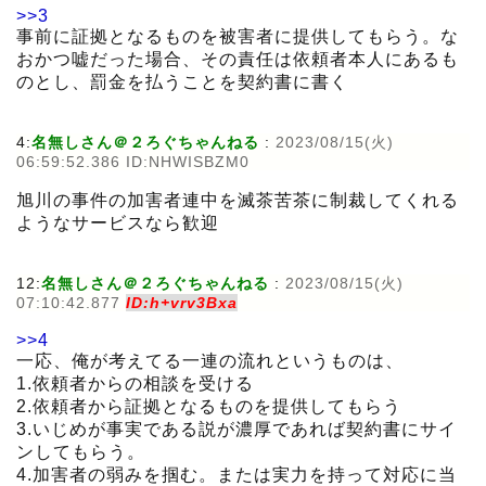
>>3
事前に証拠となるものを被害者に提供してもらう。な
おかつ嘘だった場合、その責任は依頼者本人にあるも
のとし、罰金を払うことを契約書に書く
4:
名無しさん＠２ろぐちゃんねる
:
2023/08/15(火)
06:59:52.386 ID:NHWISBZM0
旭川の事件の加害者連中を滅茶苦茶に制裁してくれる
ようなサービスなら歓迎
12:
名無しさん＠２ろぐちゃんねる
:
2023/08/15(火)
07:10:42.877
ID:h+vrv3Bxa
>>4
一応、俺が考えてる一連の流れというものは、
1.依頼者からの相談を受ける
2.依頼者から証拠となるものを提供してもらう
3.いじめが事実である説が濃厚であれば契約書にサイ
ンしてもらう。
4.加害者の弱みを掴む。または実力を持って対応に当