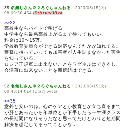
35:
名無しさん＠２ろぐちゃんねる
:
2023/08/15(火)
08:09:56.454
ID:h+vrv3Bxa
>>32
高校生ならバイトで稼げる
中学生なら最悪高校上がるまで待ってもいい。
料金は10〜15万。
学校教育委員会ができる対応なんてたかが知れてる。
警察に持っていっても加害者が人生詰まなかった実例
を知っている。
ロシア正規軍に出来ないことをワグネルはできるし、
会津藩に出来ないことを新選組はできる。
52:
名無しさん＠２ろぐちゃんねる
:
2023/08/15(火)
08:43:14.014 ID:a7jl6vcta
>>35
意外と安いのね。心のケアとか教育とか立ち直るまで
が肝とあったから年単位とか下手したら一生涯クラス
の長期間になりそうだなと思ってたけどわりと短期間
解決を想定してるってことかな…