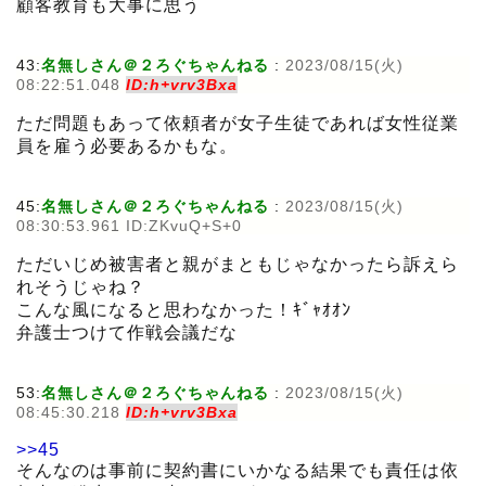
顧客教育も大事に思う
43:
名無しさん＠２ろぐちゃんねる
:
2023/08/15(火)
08:22:51.048
ID:h+vrv3Bxa
ただ問題もあって依頼者が女子生徒であれば女性従業
員を雇う必要あるかもな。
45:
名無しさん＠２ろぐちゃんねる
:
2023/08/15(火)
08:30:53.961 ID:ZKvuQ+S+0
ただいじめ被害者と親がまともじゃなかったら訴えら
れそうじゃね？
こんな風になると思わなかった！ｷﾞｬｵｵﾝ
弁護士つけて作戦会議だな
53:
名無しさん＠２ろぐちゃんねる
:
2023/08/15(火)
08:45:30.218
ID:h+vrv3Bxa
>>45
そんなのは事前に契約書にいかなる結果でも責任は依