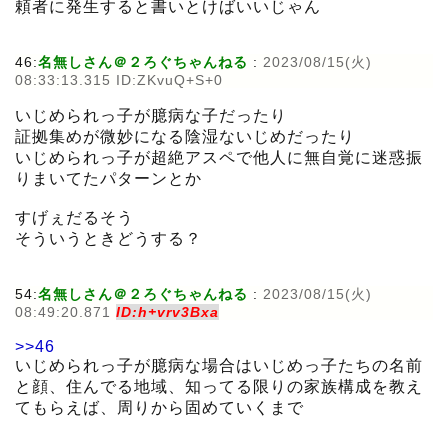
頼者に発生すると書いとけばいいじゃん
46:
名無しさん＠２ろぐちゃんねる
:
2023/08/15(火)
08:33:13.315 ID:ZKvuQ+S+0
いじめられっ子が臆病な子だったり
証拠集めが微妙になる陰湿ないじめだったり
いじめられっ子が超絶アスペで他人に無自覚に迷惑振
りまいてたパターンとか
すげぇだるそう
そういうときどうする？
54:
名無しさん＠２ろぐちゃんねる
:
2023/08/15(火)
08:49:20.871
ID:h+vrv3Bxa
>>46
いじめられっ子が臆病な場合はいじめっ子たちの名前
と顔、住んでる地域、知ってる限りの家族構成を教え
てもらえば、周りから固めていくまで