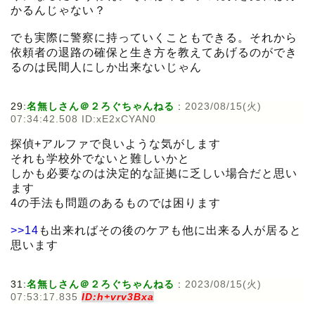
かるんじゃない？
でも実際に警察に持っていくこともできる。それから
依頼者の退路の確保と生き方を教えてあげるのができ
るのは民間人にしか出来ないじゃん
29:
名無しさん＠２ろぐちゃんねる
:
2023/08/15(火)
07:34:42.508 ID:xE2xCYAN0
探偵+アルファで良いような気がします
それも学校外でないと難しいかと
しかも必要なのは決定的な証拠に乏しい場合だと思い
ます
4の手法も問題のあるものでは困ります
>>14
も出来ればその後のケアも他に出来る人が居ると
思います
31:
名無しさん＠２ろぐちゃんねる
:
2023/08/15(火)
07:53:17.835
ID:h+vrv3Bxa